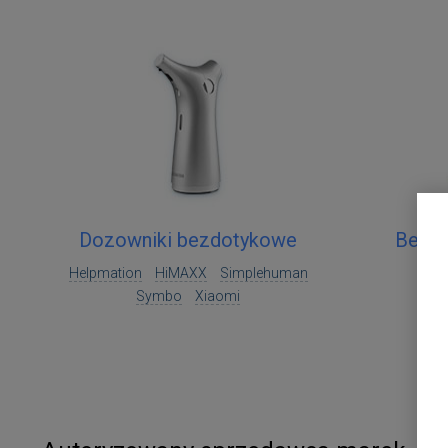
Dozowniki bezdotykowe
Bezdo
Helpmation
HiMAXX
Simplehuman
Symbo
Xiaomi