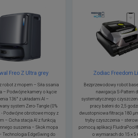
wal Freo Z Ultra grey
Zodiac Freedom Li
 robot z mopem – Siła ssania
Bezprzewodowy robot bas
a – Podwójne kamery o kącie
nawigacja S-Pattern 
enia 136° z układami AI –
systematycznego czyszczeni
owany system Zero-Tangle (0%
pracy baterii do 2,5 godz
) - Podwójne obrotowe mopy z
dwustopniowa filtracja 180 µm 
m – Cicha stacja AI z funkcją
tryby czyszczenia – sterow
nnego suszenia – Skok mopa
pomocą aplikacji FluidraPool
 Technologia EdgeSwing do
o wymiarach do 15 × 5