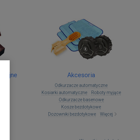
eryjne
Akcesoria
Odkurzacze automatyczne
Kosiarki automatyczne
Roboty myjące
Odkurzacze basenowe
Kosze bezdotykowe
Dozowniki bezdotykowe
Więcej