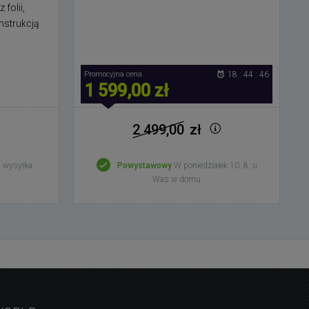
folii,
nstrukcją
Promocyjna cena
18 : 44 : 45
1 599,00 zł
2 499,00
zł
 wysyłka
Powystawowy
W poniedziałek 10. 8. u
Was w domu