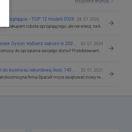
Wszystkie artykuły
y sprzątające - TOP 12 modeli 2026
28. 07. 2026
Zastanawiasz się nad zakupem robota sprzątającego, ale nie wiesz, na który model się zdecydować? Świetnie trafiłeś! Na naszym blogu przygotowaliśmy kompleksowy przewodnik oraz roboty sprzątające ranking 2026, który ułatwi Ci wybór najlepszego sprzętu niezależnie od założonego budżetu.
Odkurzacze pionowe Dyson: wybierz sukces w 2024 roku
02. 07. 2024
Szukasz idealnej pomocy do sprzątania swojego domu? Przedstawiamy najlepsze odkurzacze marki Dyson, które mogą poszczycić się innowacyjnymi technologiami, wyrafinowanym designem i najwyższą wydajnością. Dzięki tym odkurzaczom, sprzątanie stanie się zabawą.
SpaceX wypuścił do kosmosu rekordową ilość 143 satelit
25. 01. 2021
Elon Musk i jego aerokosmicyna firma SpaceX może świętować nowy rekord w dostarczeniu dotychczas niewyobrażalną ilość sztucznych satelit na orbitę ziemską.