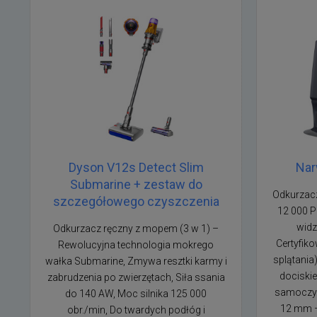
Dyson V12s Detect Slim
Nar
Submarine + zestaw do
Odkurzacz
szczegółowego czyszczenia
12 000 P
widz
Odkurzacz ręczny z mopem (3 w 1) –
Certyfik
Rewolucyjna technologia mokrego
splątania
wałka Submarine, Zmywa resztki karmy i
dociskie
zabrudzenia po zwierzętach, Siła ssania
samoczy
do 140 AW, Moc silnika 125 000
12 mm –
obr./min, Do twardych podłóg i