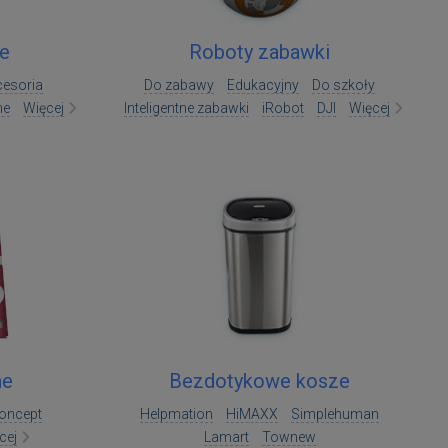
e
Roboty zabawki
cesoria
Do zabawy
Edukacyjny
Do szkoły
me
Więcej
Inteligentne zabawki
iRobot
DJI
Więcej
ne
Bezdotykowe kosze
oncept
Helpmation
HiMAXX
Simplehuman
cej
Lamart
Townew