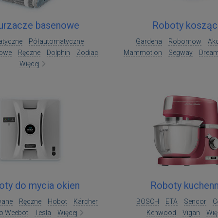
urzacze basenowe
Roboty kosząc
tyczne
Półautomatyczne
Gardena
Robomow
Ak
rowe
Ręczne
Dolphin
Zodiac
Mammotion
Segway
Drea
Więcej
oty do mycia okien
Roboty kuchen
wane
Ręczne
Hobot
Kärcher
BOSCH
ETA
Sencor
C
o Weebot
Tesla
Więcej
Kenwood
Vigan
Wię