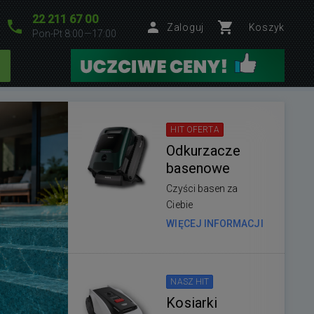
22 211 67 00
Zaloguj
Koszyk
Pon-Pt 8:00—17:00
HIT OFERTA
Odkurzacze
basenowe
Czyści basen za
Ciebie
WIĘCEJ INFORMACJI
NASZ HIT
Kosiarki