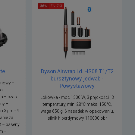
36%
ZNIŻKI
te
Dyson Airwrap i.d. HS08 T1/T2
bursztynowy jedwab -
enowy –
Powystawowy
do
a – czas
Lokówka - moc 1300 W, 3 prędkości i 3
iny –
temperatury, min. 28°C maks. 150°C,
i 3 µm - 4
waga 650 g, 6 nasadek w opakowaniu,
anie za
silnik hiperdymowy 110000 obr
® – baseny
 m –