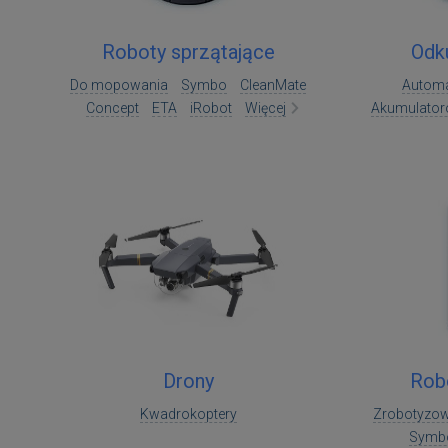
Roboty sprzątające
Odk
Do mopowania
Symbo
CleanMate
Automa
Concept
ETA
iRobot
Więcej
Akumulato
Drony
Rob
Kwadrokoptery
Zrobotyzo
Symb