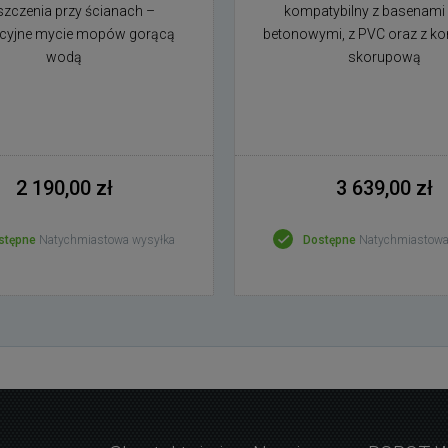
szczenia przy ścianach –
kompatybilny z basenami z 
cyjne mycie mopów gorącą
betonowymi, z PVC oraz z ko
wodą
skorupową
2 190,00 zł
3 639,00 zł
stępne
Natychmiastowa wysyłka
Dostępne
Natychmiastowa