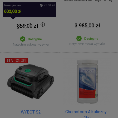
Promocyjna cena
42 : 57 : 06
602,00 zł
3 985,00 zł
859,00
zł
Dostępne
Dostępne
Natychmiastowa wysyłka
Natychmiastowa wysyłka
31%
ZNIŻKI
Chemoform Alkaliczny -
WYBOT S2
1kg