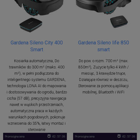
Gardena Sileno City 400
Gardena Sileno life 850
Smart
smart
Kosiarka automatyczna, Do
Do pow. o rozm. 700 m² (max.
trawników do 300 m² (maks. 400
850m²), Zużycie tylko 4 kWh /
m²), w pełni podłączona do
miesiąc, 3 krawędzie tnące,
inteligentnego systemu GARDENA,
Działające również w deszczu,
technologia LONA AI do mapowania
Sterowanie za pomocą aplikacji
i dostosowywania do ogrodu, bardzo
mobilnej, Bluetooth i WiFi
cicha (57 dB), precyzyjna nawigacja
nawet w wąskich przestrzeniach,
automatyczna praca w każdych
warunkach pogodowych, pokonuje
wzniesienia do 35%, łatwy montaż i
sterowanie
Promocyjna cena
42 : 57 : 05
Promocyjna cena
42 : 57 : 05