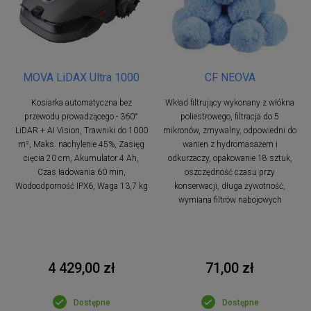
MOVA LiDAX Ultra 1000
CF NEOVA
Kosiarka automatyczna bez
Wkład filtrujący wykonany z włókna
przewodu prowadzącego - 360°
poliestrowego, filtracja do 5
LiDAR + AI Vision, Trawniki do 1000
mikronów, zmywalny, odpowiedni do
m², Maks. nachylenie 45%, Zasięg
wanien z hydromasażem i
cięcia 20 cm, Akumulator 4 Ah,
odkurzaczy, opakowanie 18 sztuk,
Czas ładowania 60 min,
oszczędność czasu przy
Wodoodporność IPX6, Waga 13,7 kg
konserwacji, długa żywotność,
wymiana filtrów nabojowych
4 429,00 zł
71,00 zł
Dostępne
Dostępne