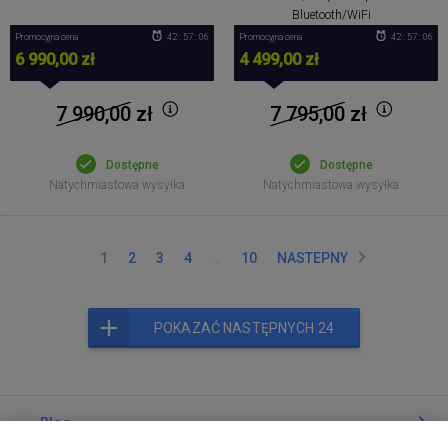
Bluetooth/WiFi
Promocyjna cena
42 : 57 : 06
Promocyjna cena
42 : 57 : 06
6 990,00 zł
4 499,00 zł
7 990,00
zł
7 795,00
zł
Dostępne
Dostępne
Natychmiastowa wysyłka
Natychmiastowa wysyłka
1
2
3
4
…
10
NASTEPNY
POKAZAĆ NASTĘPNYCH 24
Blog