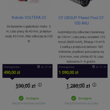
Kokido VOLTERA 25
CF GROUP Planet Pool CF
100 AKU
Do basenów o głębokości maks. 3
m, czas pracy do 40 min, przepływ
Automatyczny odkurzacz basenowy
wody 40 l/min, Moc odkurzacza 200
do 100 m², czas pracy na baterii 120
W
minut (6600 mAh), filtracja 10 m³/h
z siatką o przepuszczalności 180
mikronów, prędkość poruszania się
16 m/min, moc silnika 45 W, czas
ładowania 5–6 godzin.
Promocyjna cena
42 : 57 : 06
Promocyjna cena
42 : 57 : 06
490,00 zł
1 090,00 zł
590,00
zł
1 280,00
zł
Dostępne
Dostępne
Natychmiastowa wysyłka
Natychmiastowa wysyłka