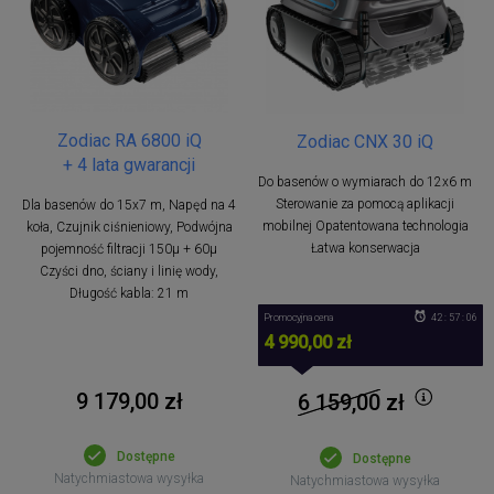
Zodiac RA 6800 iQ
Zodiac CNX 30 iQ
+ 4 lata gwarancji
Do basenów o wymiarach do 12x6 m
Sterowanie za pomocą aplikacji
Dla basenów do 15x7 m, Napęd na 4
mobilnej Opatentowana technologia
koła, Czujnik ciśnieniowy, Podwójna
Łatwa konserwacja
pojemność filtracji 150μ + 60μ
Czyści dno, ściany i linię wody,
Długość kabla: 21 m
Promocyjna cena
42 : 57 : 05
4 990,00 zł
9 179,00 zł
6 159,00
zł
Dostępne
Dostępne
Natychmiastowa wysyłka
Natychmiastowa wysyłka