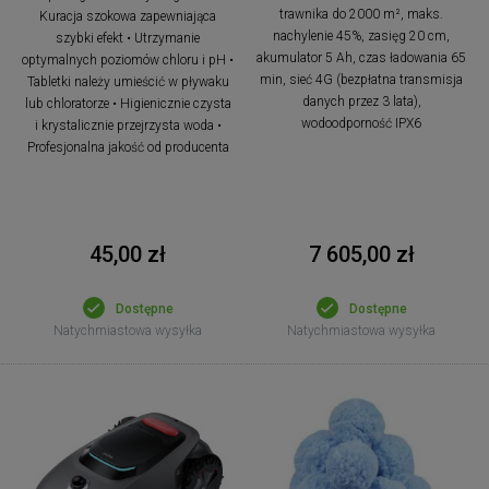
trawnika do 2000 m², maks.
Kuracja szokowa zapewniająca
nachylenie 45%, zasięg 20 cm,
szybki efekt • Utrzymanie
akumulator 5 Ah, czas ładowania 65
optymalnych poziomów chloru i pH •
min, sieć 4G (bezpłatna transmisja
Tabletki należy umieścić w pływaku
danych przez 3 lata),
lub chloratorze • Higienicznie czysta
wodoodporność IPX6
i krystalicznie przejrzysta woda •
Profesjonalna jakość od producenta
45,00 zł
7 605,00 zł
Dostępne
Dostępne
Natychmiastowa wysyłka
Natychmiastowa wysyłka