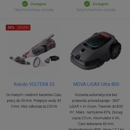
Dostępne
Dostępne
Natychmiastowa wysyłka
Natychmiastowa wysyłka
30%
ZNIŻKI
Kokido VOLTERA 35
MOVA LiDAX Ultra 800
Do małych i średnich basenów Czas
Kosiarka automatyczna bez
pracy do 30 min. Przepływ wody 45
przewodu prowadzącego - 360°
l/min. Moc odkurzacza 250 W
LiDAR + AI Vision, Trawniki do 800
m², Maks. nachylenie 45%, Zasięg
cięcia 20 cm, Akumulator 4 Ah,
Czas ładowania 60 min,
Wodoodporność IPX6, Waga 13,7 kg