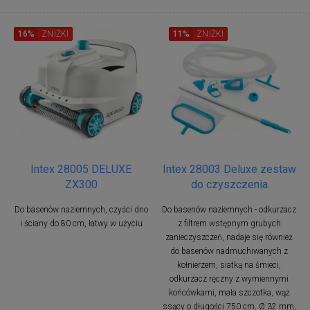
16%
ZNIŻKI
11%
ZNIŻKI
Intex 28005 DELUXE
Intex 28003 Deluxe zestaw
ZX300
do czyszczenia
Do basenów naziemnych, czyści dno
Do basenów naziemnych - odkurzacz
i ściany do 80 cm, łatwy w użyciu
z filtrem wstępnym grubych
zanieczyszczeń, nadaje się również
do basenów nadmuchiwanych z
kołnierzem, siatką na śmieci,
odkurzacz ręczny z wymiennymi
końcówkami, mała szczotka, wąż
ssący o długości 750 cm, Ø 32 mm,