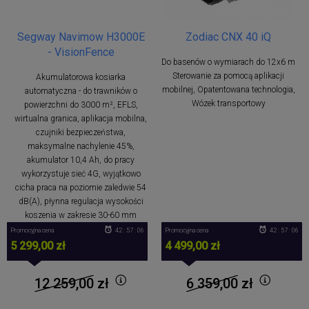
Segway Navimow H3000E
Zodiac CNX 40 iQ
- VisionFence
Do basenów o wymiarach do 12x6 m
Sterowanie za pomocą aplikacji
Akumulatorowa kosiarka
mobilnej, Opatentowana technologia,
automatyczna - do trawników o
Wózek transportowy
powierzchni do 3000 m², EFLS,
wirtualna granica, aplikacja mobilna,
czujniki bezpieczeństwa,
maksymalne nachylenie 45%,
akumulator 10,4 Ah, do pracy
wykorzystuje sieć 4G, wyjątkowo
cicha praca na poziomie zaledwie 54
dB(A), płynna regulacja wysokości
koszenia w zakresie 30-60 mm
Promocyjna cena
42 : 57 : 06
Promocyjna cena
42 : 57 : 06
5 299,00 zł
4 499,00 zł
12 259,00
zł
6 359,00
zł