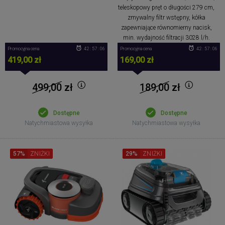
teleskopowy pręt o długości 279 cm,
zmywalny filtr wstępny, kółka
zapewniające równomierny nacisk,
min. wydajność filtracji 3028 l/h.
Promocyjna cena
42 : 57 : 05
Promocyjna cena
42 : 57 : 05
419,00 zł
169,00 zł
499,00
zł
189,00
zł
Dostępne
Dostępne
Natychmiastowa wysyłka
Natychmiastowa wysyłka
57%
ZNIŻKI
29%
ZNIŻKI