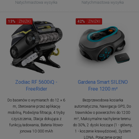
Natychmiastowa wysyłka
Natychmiastowa wysyłka
13%
ZNIŻKI
42%
ZNIŻKI
Zodiac RF 5600iQ -
Gardena Smart SILENO
FreeRider
Free 1200 m²
Do basenów o wymiarach do 12 × 6
Bezprzewodowa kosiarka
m, Sterowanie przez aplikację
automatyczna, Nawigacja GPS, Do
mobilną, Podwójna filtracja, 4 tryby
trawników o powierzchni do 1200
czyszczenia, Stacja dokująca z
m², Maksymalne nachylenie terenu:
funkcją ładowania, Bateria litowo-
do 30%, 2 dyski koszące (1 - główny,
jonowa 10 000 mAh
1 - koszenie krawędziowe), System
LONA, Połączenie przez