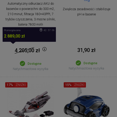
Automatyczny odkurzacz AKU do
basenów o powierzchni do 300 m2,
Zwiększa zasadowość i stabilizuje
210 minut, filtracja 180+40PPI, 7
pH w basenie
trybów czyszczenia, 3 mocne silniki,
bateria 7800 mAh
Promocyjna cena
42 : 57 : 06
2 889,00 zł
31,90 zł
4 205,00
zł
Dostępne
Dostępne
Natychmiastowa wysyłka
Natychmiastowa wysyłka
17%
ZNIŻKI
15%
ZNIŻKI