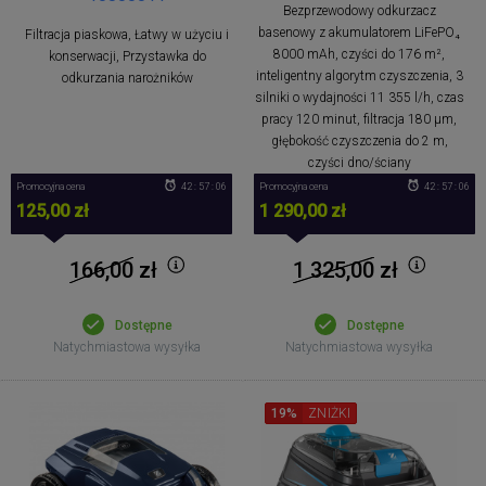
Bezprzewodowy odkurzacz
basenowy z akumulatorem LiFePO₄
Filtracja piaskowa, Łatwy w użyciu i
8000 mAh, czyści do 176 m²,
konserwacji, Przystawka do
inteligentny algorytm czyszczenia, 3
odkurzania narożników
silniki o wydajności 11 355 l/h, czas
pracy 120 minut, filtracja 180 μm,
głębokość czyszczenia do 2 m,
czyści dno/ściany
Promocyjna cena
42 : 57 : 05
Promocyjna cena
42 : 57 : 05
125,00 zł
1 290,00 zł
166,00
zł
1 325,00
zł
Dostępne
Dostępne
Natychmiastowa wysyłka
Natychmiastowa wysyłka
19%
ZNIŻKI