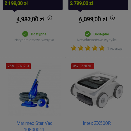
2 199,00 zł
2 799,00 zł
4 983,00
zł
6 099,00
zł
Dostępne
Dostępne
Natychmiastowa wysyłka
Natychmiastowa wysyłka
1 recenzja
25%
ZNIŻKI
3%
ZNIŻKI
Marimex Star Vac
Intex ZX500R
10800011