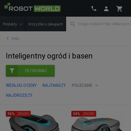
Produkty
Wszystko o zakupach
Wróć
Inteligentny ogród i basen
FILTROWAĆ
WEDŁUG OCENY
NAJTAŃSZY
POLECANE
NAJDROŻSZY
56%
ZNIŻKI
54%
ZNIŻKI