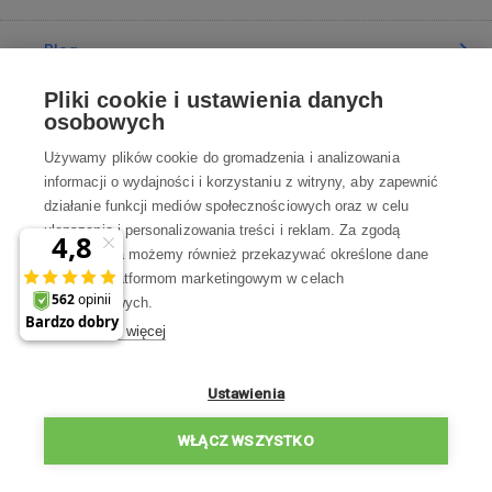
Blog
Pliki cookie i ustawienia danych
Poradnia
osobowych
Używamy plików cookie do gromadzenia i analizowania
Wszystko o zakupach
informacji o wydajności i korzystaniu z witryny, aby zapewnić
działanie funkcji mediów społecznościowych oraz w celu
ulepszania i personalizowania treści i reklam. Za zgodą
Kontakt
użytkownika możemy również przekazywać określone dane
osobowe platformom marketingowym w celach
Skontaktuj się z Nami
marketingowych.
Dowiedz się więcej
info@robotworld.pl
22 211 67 00
Pon-Pt 8:00—17:00
Ustawienia
WSZYSTKIE KONTAKTY
WŁĄCZ WSZYSTKO