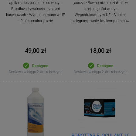
aplikacja bezpośrednio do wody •
jacuzzi • Równomierne działanie w
Przedłuża żywotność urządzeń
całej objętości wody •
basenowych • Wyprodukowano w UE
Wyprodukowany w UE • Stabilna
• Profesjonalna jakość
pielęgnacja wody bez kompromisów
49,00 zł
18,00 zł
Dostępne
Dostępne
Dostawa w ciągu 2 dni roboczych
Dostawa w ciągu 2 dni roboczych
ROBOTTAB FLOCULANT 10