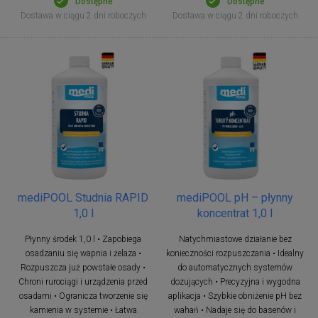
Dostępne
Dostępne
Dostawa w ciągu 2 dni roboczych
Dostawa w ciągu 2 dni roboczych
mediPOOL Studnia RAPID
mediPOOL pH – płynny
1,0 l
koncentrat 1,0 l
Płynny środek 1,0 l • Zapobiega
Natychmiastowe działanie bez
osadzaniu się wapnia i żelaza •
konieczności rozpuszczania • Idealny
Rozpuszcza już powstałe osady •
do automatycznych systemów
Chroni rurociągi i urządzenia przed
dozujących • Precyzyjna i wygodna
osadami • Ogranicza tworzenie się
aplikacja • Szybkie obniżenie pH bez
kamienia w systemie • Łatwa
wahań • Nadaje się do basenów i