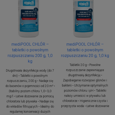
mediPOOL CHLÓR –
mediPOOL CHLÓR –
tabletki o powolnym
tabletki o powolnym
rozpuszczaniu 200 g, 1,0
rozpuszczaniu 20 g, 1,0 kg
kg
Tabletki 20 g • Powolne
rozpuszczanie zapewniające
Długotrwała dezynfekcja wody (do 7
długotrwałą dezynfekcję •
dni) • Tabletki o powolnym
Zapobieganie rozwojowi glonów i
rozpuszczaniu, 200 g • Nadaje się
bakterii • Utrzymanie optymalnych
do basenów o pojemności od 20 m³ •
poziomów chloru i pH • Tabletki
Stabilny poziom chloru 1,0–3,0
należy umieścić w pływaku lub
mg/l • Łatwe dozowanie za pomocą
chloratorze • Higienicznie czysta i
chloratora lub pływaka • Nadaje się
przejrzysta woda • Łatwe dozowanie
do wkładów filtrujących • Idealny do
regularnej konserwacji dużych