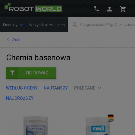
Produkty
Wszystko o zakupach
Wróć
Chemia basenowa
FILTROWAĆ
WEDŁUG OCENY
NAJTAŃSZY
POLECANE
NAJDROŻSZY