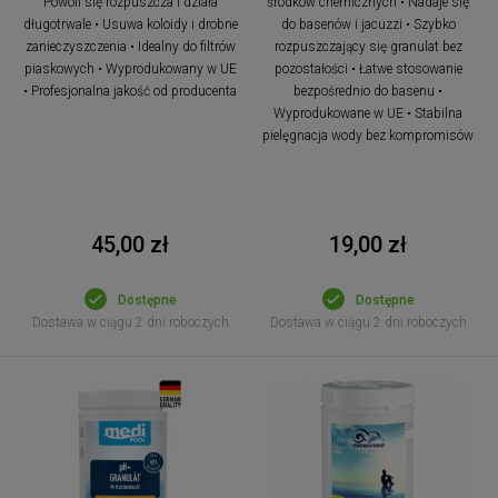
Powoli się rozpuszcza i działa
środków chemicznych • Nadaje się
długotrwale • Usuwa koloidy i drobne
do basenów i jacuzzi • Szybko
zanieczyszczenia • Idealny do filtrów
rozpuszczający się granulat bez
piaskowych • Wyprodukowany w UE
pozostałości • Łatwe stosowanie
• Profesjonalna jakość od producenta
bezpośrednio do basenu •
Wyprodukowane w UE • Stabilna
pielęgnacja wody bez kompromisów
45,00 zł
19,00 zł
Dostępne
Dostępne
Dostawa w ciągu 2 dni roboczych
Dostawa w ciągu 2 dni roboczych