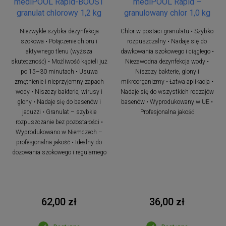
mediPOOL Rapid-BOOST
mediPOOL Rapid –
granulat chlorowy 1,2 kg
granulowany chlor 1,0 kg
Niezwykle szybka dezynfekcja
Chlor w postaci granulatu • Szybko
szokowa • Połączenie chloru i
rozpuszczalny • Nadaje się do
aktywnego tlenu (wyższa
dawkowania szokowego i ciągłego •
skuteczność) • Możliwość kąpieli już
Niezawodna dezynfekcja wody •
po 15–30 minutach • Usuwa
Niszczy bakterie, glony i
zmętnienie i nieprzyjemny zapach
mikroorganizmy • Łatwa aplikacja •
wody • Niszczy bakterie, wirusy i
Nadaje się do wszystkich rodzajów
glony • Nadaje się do basenów i
basenów • Wyprodukowany w UE •
jacuzzi • Granulat – szybkie
Profesjonalna jakość
rozpuszczanie bez pozostałości •
Wyprodukowano w Niemczech –
profesjonalna jakość • Idealny do
dozowania szokowego i regularnego
62,00 zł
36,00 zł