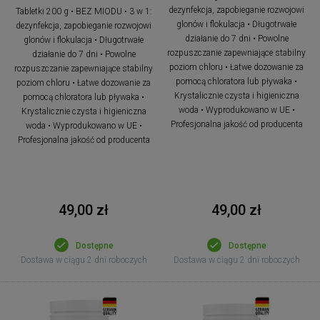
dezynfekcja, zapobieganie rozwojowi
Tabletki 200 g • BEZ MIODU • 3 w 1:
glonów i flokulacja • Długotrwałe
dezynfekcja, zapobieganie rozwojowi
działanie do 7 dni • Powolne
glonów i flokulacja • Długotrwałe
rozpuszczanie zapewniające stabilny
działanie do 7 dni • Powolne
poziom chloru • Łatwe dozowanie za
rozpuszczanie zapewniające stabilny
pomocą chloratora lub pływaka •
poziom chloru • Łatwe dozowanie za
Krystalicznie czysta i higieniczna
pomocą chloratora lub pływaka •
woda • Wyprodukowano w UE •
Krystalicznie czysta i higieniczna
Profesjonalna jakość od producenta
woda • Wyprodukowano w UE •
Profesjonalna jakość od producenta
49,00 zł
49,00 zł
Dostępne
Dostępne
Dostawa w ciągu 2 dni roboczych
Dostawa w ciągu 2 dni roboczych