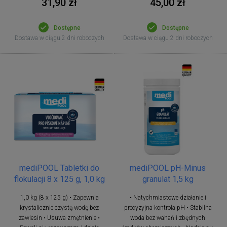
31,90 zł
45,00 zł
Dostępne
Dostępne
Dostawa w ciągu 2 dni roboczych
Dostawa w ciągu 2 dni roboczych
mediPOOL Tabletki do
mediPOOL pH-Minus
flokulacji 8 x 125 g, 1,0 kg
granulat 1,5 kg
1,0 kg (8 x 125 g) • Zapewnia
• Natychmiastowe działanie i
krystalicznie czystą wodę bez
precyzyjna kontrola pH • Stabilna
zawiesin • Usuwa zmętnienie •
woda bez wahań i zbędnych