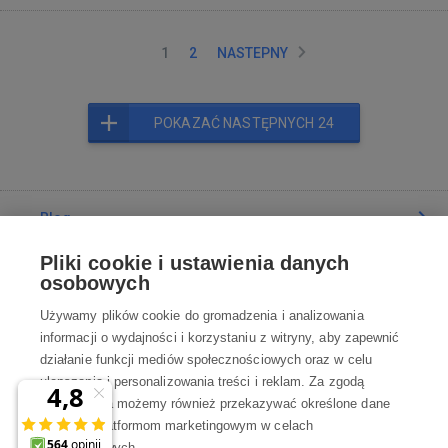
1
2
NASTEPNY
POKAZAĆ NASTĘPNYCH 24
Blog
Pliki cookie i ustawienia danych
Poradnia
osobowych
Używamy plików cookie do gromadzenia i analizowania
Wszystko o zakupach
informacji o wydajności i korzystaniu z witryny, aby zapewnić
działanie funkcji mediów społecznościowych oraz w celu
ulepszania i personalizowania treści i reklam. Za zgodą
Kontakt
użytkownika możemy również przekazywać określone dane
osobowe platformom marketingowym w celach
marketingowych.