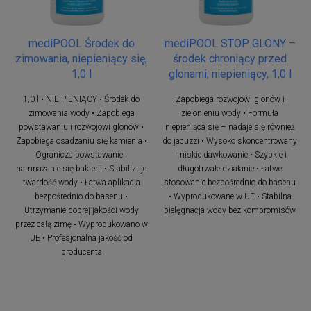
mediPOOL Środek do
mediPOOL STOP GLONY –
zimowania, niepieniący się,
środek chroniący przed
1,0 l
glonami, niepieniący, 1,0 l
1,0 l • NIE PIENIĄCY • Środek do
Zapobiega rozwojowi glonów i
zimowania wody • Zapobiega
zielonieniu wody • Formuła
powstawaniu i rozwojowi glonów •
niepieniąca się – nadaje się również
Zapobiega osadzaniu się kamienia •
do jacuzzi • Wysoko skoncentrowany
Ogranicza powstawanie i
= niskie dawkowanie • Szybkie i
namnażanie się bakterii • Stabilizuje
długotrwałe działanie • Łatwe
twardość wody • Łatwa aplikacja
stosowanie bezpośrednio do basenu
bezpośrednio do basenu •
• Wyprodukowane w UE • Stabilna
Utrzymanie dobrej jakości wody
pielęgnacja wody bez kompromisów
przez całą zimę • Wyprodukowano w
UE • Profesjonalna jakość od
producenta