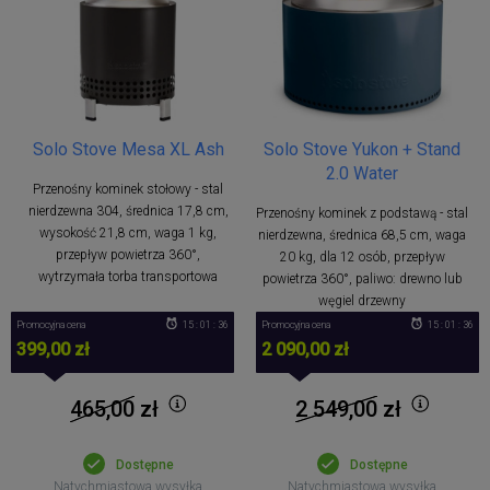
Solo Stove Mesa XL Ash
Solo Stove Yukon + Stand
2.0 Water
Przenośny kominek stołowy - stal
nierdzewna 304, średnica 17,8 cm,
Przenośny kominek z podstawą - stal
wysokość 21,8 cm, waga 1 kg,
nierdzewna, średnica 68,5 cm, waga
przepływ powietrza 360°,
20 kg, dla 12 osób, przepływ
wytrzymała torba transportowa
powietrza 360°, paliwo: drewno lub
węgiel drzewny
Promocyjna cena
15 : 01 : 35
Promocyjna cena
15 : 01 : 36
399,00 zł
2 090,00 zł
465,00
zł
2 549,00
zł
Dostępne
Dostępne
Natychmiastowa wysyłka
Natychmiastowa wysyłka