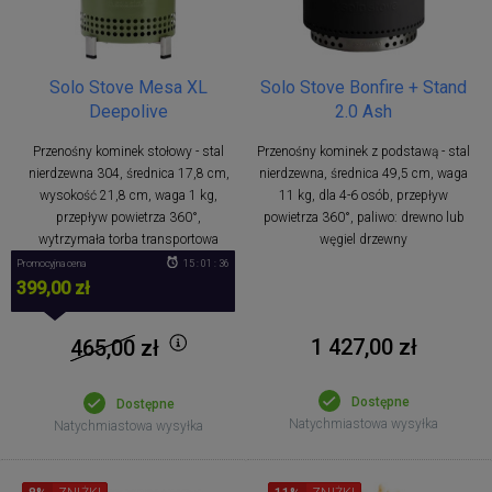
Solo Stove Mesa XL
Solo Stove Bonfire + Stand
Deepolive
2.0 Ash
Przenośny kominek stołowy - stal
Przenośny kominek z podstawą - stal
nierdzewna 304, średnica 17,8 cm,
nierdzewna, średnica 49,5 cm, waga
wysokość 21,8 cm, waga 1 kg,
11 kg, dla 4-6 osób, przepływ
przepływ powietrza 360°,
powietrza 360°, paliwo: drewno lub
wytrzymała torba transportowa
węgiel drzewny
Promocyjna cena
15 : 01 : 36
399,00 zł
1 427,00 zł
465,00
zł
Dostępne
Dostępne
Natychmiastowa wysyłka
Natychmiastowa wysyłka