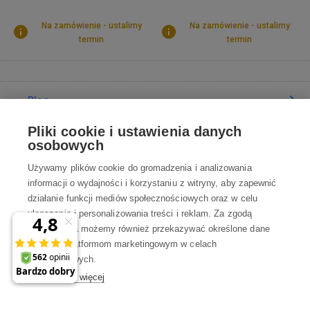
Na zamówienie - ustalimy
Na zamówienie - ustalimy
termin
termin
Blog
Pliki cookie i ustawienia danych
Poradnia
osobowych
Używamy plików cookie do gromadzenia i analizowania
Wszystko o zakupach
informacji o wydajności i korzystaniu z witryny, aby zapewnić
działanie funkcji mediów społecznościowych oraz w celu
ulepszania i personalizowania treści i reklam. Za zgodą
Kontakt
użytkownika możemy również przekazywać określone dane
osobowe platformom marketingowym w celach
Skontaktuj się z Nami
marketingowych.
Dowiedz się więcej
info@robotworld.pl