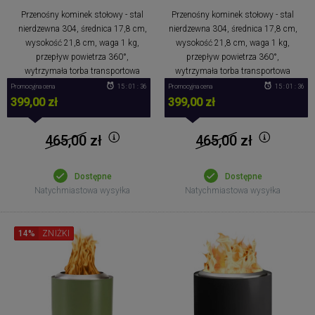
Przenośny kominek stołowy - stal
Przenośny kominek stołowy - stal
nierdzewna 304, średnica 17,8 cm,
nierdzewna 304, średnica 17,8 cm,
wysokość 21,8 cm, waga 1 kg,
wysokość 21,8 cm, waga 1 kg,
przepływ powietrza 360°,
przepływ powietrza 360°,
wytrzymała torba transportowa
wytrzymała torba transportowa
Promocyjna cena
15 : 01 : 36
Promocyjna cena
15 : 01 : 36
399,00 zł
399,00 zł
465,00
zł
465,00
zł
Dostępne
Dostępne
Natychmiastowa wysyłka
Natychmiastowa wysyłka
14%
ZNIŻKI