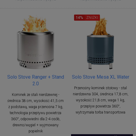
14%
ZNIŻKI
Solo Stove Ranger + Stand
Solo Stove Mesa XL Water
2.0
Przenośny kominek stołowy - stal
nierdzewna 304, średnica 17,8 cm,
Kominek ze stali nierdzewnej -
wysokość 21,8 cm, waga 1 kg,
średnica 38 cm, wysokość 41,5 cm
przepływ powietrza 360°,
z podstawą, waga przenośna 7 kg,
wytrzymała torba transportowa
technologia przepływu powietrza
360°, odpowiedni dla 2-4 osób,
drewno/węgiel + wyjmowany
popielnik