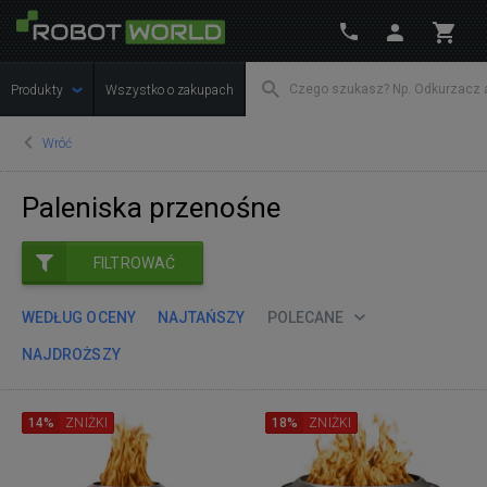
Produkty
Wszystko o zakupach
Wróć
Paleniska przenośne
FILTROWAĆ
WEDŁUG OCENY
NAJTAŃSZY
POLECANE
NAJDROŻSZY
14%
ZNIŻKI
18%
ZNIŻKI