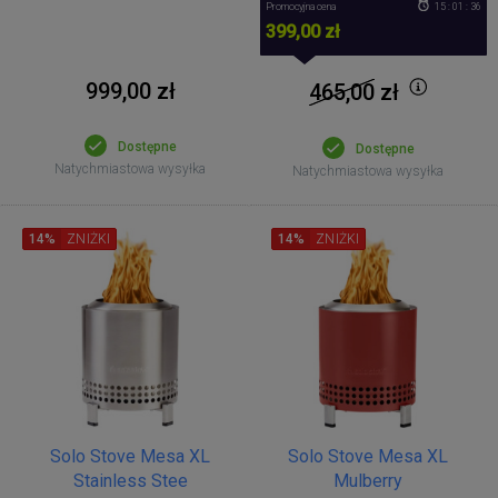
Promocyjna cena
15 : 01 : 36
399,00 zł
999,00 zł
465,00
zł
Dostępne
Dostępne
Natychmiastowa wysyłka
Natychmiastowa wysyłka
14%
ZNIŻKI
14%
ZNIŻKI
Solo Stove Mesa XL
Solo Stove Mesa XL
Stainless Stee
Mulberry