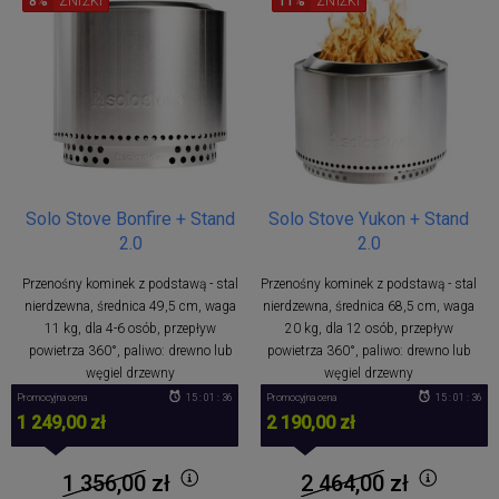
8%
ZNIŻKI
11%
ZNIŻKI
Solo Stove Bonfire + Stand
Solo Stove Yukon + Stand
2.0
2.0
Przenośny kominek z podstawą - stal
Przenośny kominek z podstawą - stal
nierdzewna, średnica 49,5 cm, waga
nierdzewna, średnica 68,5 cm, waga
11 kg, dla 4-6 osób, przepływ
20 kg, dla 12 osób, przepływ
powietrza 360°, paliwo: drewno lub
powietrza 360°, paliwo: drewno lub
węgiel drzewny
węgiel drzewny
Promocyjna cena
15 : 01 : 36
Promocyjna cena
15 : 01 : 36
1 249,00 zł
2 190,00 zł
1 356,00
zł
2 464,00
zł