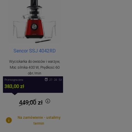
Sencor SSJ 4042RD
Wyciskarka do owoców i warzyw,
Moc silnika 400 W, Prędkość 60
obr./min
Promocyjna cena
27 : 24 : 53
383,00 zł
449,00
zł
Na zamówienie - ustalimy
termin