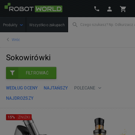
Produkty
Wszystko o zakupach
Wróć
Sokowirówki
FILTROWAĆ
WEDŁUG OCENY
NAJTAŃSZY
POLECANE
NAJDROŻSZY
15%
ZNIŻKI