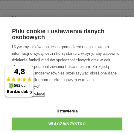
Blog
Pliki cookie i ustawienia danych
Poradnia
osobowych
Używamy plików cookie do gromadzenia i analizowania
Wszystko o zakupach
informacji o wydajności i korzystaniu z witryny, aby zapewnić
działanie funkcji mediów społecznościowych oraz w celu
ulepszania i personalizowania treści i reklam. Za zgodą
Kontakt
użytkownika możemy również przekazywać określone dane
osobowe platformom marketingowym w celach
Skontaktuj się z Nami
marketingowych.
Dowiedz się więcej
info@robotworld.pl
22 211 67 00
Pon-Pt 8:00—17:00
Ustawienia
WSZYSTKIE KONTAKTY
WŁĄCZ WSZYSTKO