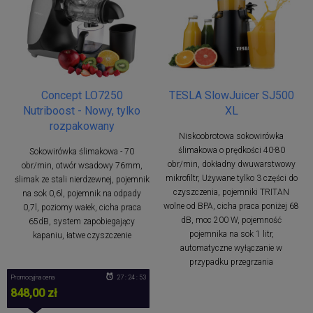
Concept LO7250
TESLA SlowJuicer SJ500
Nutriboost - Nowy, tylko
XL
rozpakowany
Niskoobrotowa sokowirówka
ślimakowa o prędkości 40-80
Sokowirówka ślimakowa - 70
obr/min, dokładny dwuwarstwowy
obr/min, otwór wsadowy 76mm,
mikrofiltr, Używane tylko 3 części do
ślimak ze stali nierdzewnej, pojemnik
czyszczenia, pojemniki TRITAN
na sok 0,6l, pojemnik na odpady
wolne od BPA, cicha praca poniżej 68
0,7l, poziomy wałek, cicha praca
dB, moc 200 W, pojemność
65dB, system zapobiegający
pojemnika na sok 1 litr,
kapaniu, łatwe czyszczenie
automatyczne wyłączanie w
przypadku przegrzania
Promocyjna cena
27 : 24 : 53
848,00 zł