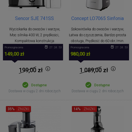
Sencor SJE 741SS
Concept LO7065 Sinfonia
Wyciskarka do owoców i warzyw,
Sokowirówka do owoców i warzyw,
Moc silnika 400 W, 2 prędkości,
Łatwa do czyszczenia, Bardzo prosta
Kompaktowa konstrukcja
obsługa, Prędkość do 60 obr./min.
Promocyjna cena
27 : 24 : 53
Promocyjna cena
27 : 24 : 53
149,00 zł
980,00 zł
199,00
zł
1 089,00
zł
Dostępne
Dostępne
Dostawa w ciągu 2 dni roboczych
Dostawa w ciągu 2 dni roboczych
35%
ZNIŻKI
14%
ZNIŻKI