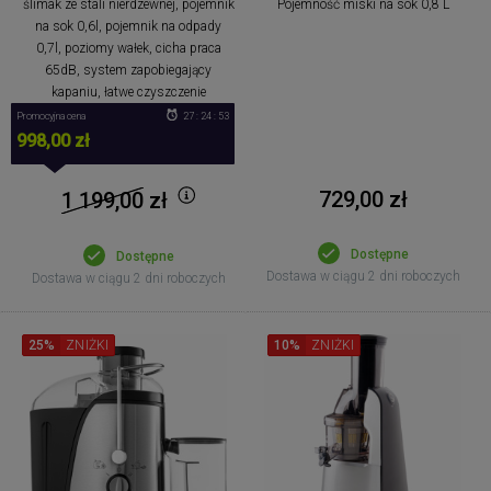
ślimak ze stali nierdzewnej, pojemnik
Pojemność miski na sok 0,8 L
na sok 0,6l, pojemnik na odpady
0,7l, poziomy wałek, cicha praca
65dB, system zapobiegający
kapaniu, łatwe czyszczenie
Promocyjna cena
27 : 24 : 53
998,00 zł
729,00 zł
1 199,00
zł
Dostępne
Dostępne
Dostawa w ciągu 2 dni roboczych
Dostawa w ciągu 2 dni roboczych
25%
ZNIŻKI
10%
ZNIŻKI