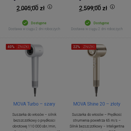
2 005,00
zł
2 599,00
zł
Dostępne
Dostępne
Dostawa w ciągu 2 dni roboczych
Dostawa w ciągu 2 dni roboczych
40%
ZNIŻKI
22%
ZNIŻKI
MOVA Turbo – szary
MOVA Shine 20 – złoty
Suszarka do włosów – silnik
Suszarka do włosów – Prędkość
bezszczotkowy o prędkości
strumienia powietrza 65 m/s –
obrotowej 110 000 obr./min,
Silnik bezszczotkowy – Inteligentna