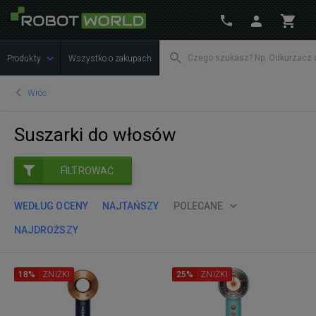
Produkty
Wszystko o zakupach
Wróć
Suszarki do włosów
FILTROWAĆ
WEDŁUG OCENY
NAJTAŃSZY
POLECANE
NAJDROŻSZY
18%
ZNIŻKI
25%
ZNIŻKI