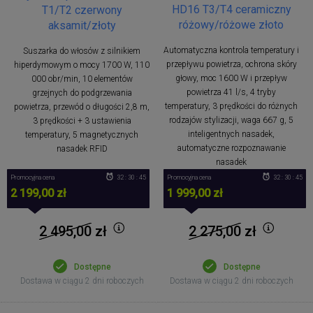
HD16 T3/T4 ceramiczny
T1/T2 czerwony
różowy/różowe złoto
aksamit/złoty
Automatyczna kontrola temperatury i
Suszarka do włosów z silnikiem
przepływu powietrza, ochrona skóry
hiperdymowym o mocy 1700 W, 110
głowy, moc 1600 W i przepływ
000 obr/min, 10 elementów
powietrza 41 l/s, 4 tryby
grzejnych do podgrzewania
temperatury, 3 prędkości do różnych
powietrza, przewód o długości 2,8 m,
rodzajów stylizacji, waga 667 g, 5
3 prędkości + 3 ustawienia
inteligentnych nasadek,
temperatury, 5 magnetycznych
automatyczne rozpoznawanie
nasadek RFID
nasadek
Promocyjna cena
32 : 30 : 44
Promocyjna cena
32 : 30 : 44
2 199,00 zł
1 999,00 zł
2 495,00
zł
2 275,00
zł
Dostępne
Dostępne
Dostawa w ciągu 2 dni roboczych
Dostawa w ciągu 2 dni roboczych