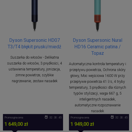
Dyson Supersonic HD07
Dyson Supersonic Nural
T3/T4 błękit pruski/miedź
HD16 Ceramic patina /
Topaz
Suszarka do włosów - Delikatna
suszarka do włosów, 3 prędkości, 4
Automatyczna kontrola temperatury i
ustawienia temperatury, jonizacja,
przepływu powietrza, Ochrona skóry
zimne powietrze, szybkie
głowy, Moc wejściowa 1600 W przy
nagrzewanie, zestaw nasadek
przepływie powietrza 41 l/s, 4 tryby
temperatury, 3 prędkości dla różnych
typów stylizacji, waga 667 g, 5
inteligentnych nasadek,
automatyczne rozpoznawanie
nasadek
Promocyjna cena
32 : 30 : 44
Promocyjna cena
32 : 30 : 44
1 649,00 zł
1 949,00 zł