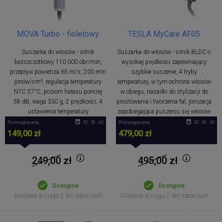
MOVA Turbo - fioletowy
TESLA MyCare AF05
Suszarka do włosów - silnik
Suszarka do włosów - silnik BLDC o
bezszczotkowy 110 000 obr/min,
wysokiej prędkości zapewniający
przepływ powietrza 65 m/s, 200 mln
szybkie suszenie, 4 tryby
jonów/cm³, regulacja temperatury
temperatury, w tym ochrona włosów
NTC 57°C, poziom hałasu poniżej
w obiegu, nasadki do stylizacji do
58 dB, waga 330 g, 2 prędkości, 4
prostowania i tworzenia fal, jonizacja
ustawienia temperatury
zapobiegająca puszeniu się włosów
Promocyjna cena
32 : 30 : 44
Promocyjna cena
32 : 30 : 44
149,00 zł
479,00 zł
249,00
zł
495,00
zł
Dostępne
Dostępne
Dostawa w ciągu 2 dni roboczych
Dostawa w ciągu 2 dni roboczych