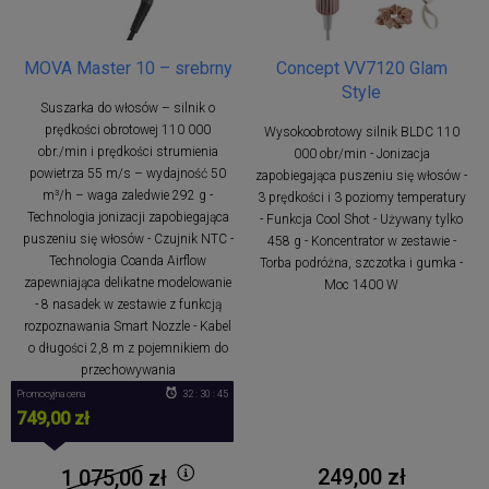
MOVA Master 10 – srebrny
Concept VV7120 Glam
Style
Suszarka do włosów – silnik o
prędkości obrotowej 110 000
Wysokoobrotowy silnik BLDC 110
obr./min i prędkości strumienia
000 obr/min - Jonizacja
powietrza 55 m/s – wydajność 50
zapobiegająca puszeniu się włosów -
m³/h – waga zaledwie 292 g -
3 prędkości i 3 poziomy temperatury
Technologia jonizacji zapobiegająca
- Funkcja Cool Shot - Używany tylko
puszeniu się włosów - Czujnik NTC -
458 g - Koncentrator w zestawie -
Technologia Coanda Airflow
Torba podróżna, szczotka i gumka -
zapewniająca delikatne modelowanie
Moc 1400 W
- 8 nasadek w zestawie z funkcją
rozpoznawania Smart Nozzle - Kabel
o długości 2,8 m z pojemnikiem do
przechowywania
Promocyjna cena
32 : 30 : 44
749,00 zł
249,00 zł
1 075,00
zł