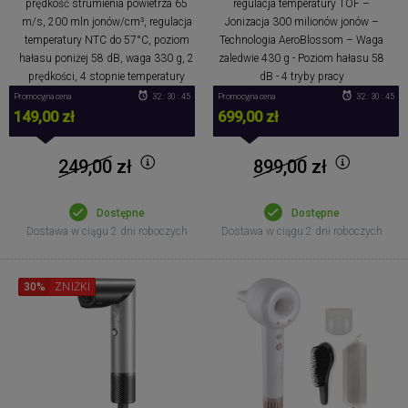
prędkość strumienia powietrza 65
regulacja temperatury TOF –
m/s, 200 mln jonów/cm³, regulacja
Jonizacja 300 milionów jonów –
temperatury NTC do 57°C, poziom
Technologia AeroBlossom – Waga
hałasu poniżej 58 dB, waga 330 g, 2
zaledwie 430 g - Poziom hałasu 58
prędkości, 4 stopnie temperatury
dB - 4 tryby pracy
Promocyjna cena
32 : 30 : 44
Promocyjna cena
32 : 30 : 44
149,00 zł
699,00 zł
249,00
zł
899,00
zł
Dostępne
Dostępne
Dostawa w ciągu 2 dni roboczych
Dostawa w ciągu 2 dni roboczych
30%
ZNIŻKI