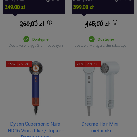
Promocyjna cena
32 : 30 : 44
Promocyjna cena
32 : 30 : 44
249,00 zł
399,00 zł
269,00
zł
445,00
zł
Dostępne
Dostępne
Dostawa w ciągu 2 dni roboczych
Dostawa w ciągu 2 dni roboczych
15%
ZNIŻKI
21%
ZNIŻKI
Dyson Supersonic Nural
Dreame Hair Mini -
HD16 Vinca blue / Topaz -
niebieski