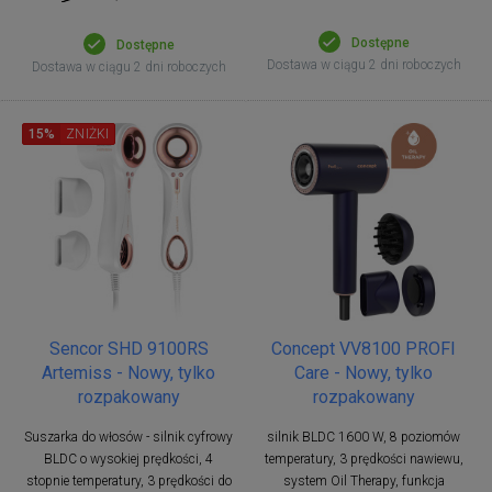
Dostępne
Dostępne
Dostawa w ciągu 2 dni roboczych
Dostawa w ciągu 2 dni roboczych
15%
ZNIŻKI
Sencor SHD 9100RS
Concept VV8100 PROFI
Artemiss - Nowy, tylko
Care - Nowy, tylko
rozpakowany
rozpakowany
Suszarka do włosów - silnik cyfrowy
silnik BLDC 1600 W, 8 poziomów
BLDC o wysokiej prędkości, 4
temperatury, 3 prędkości nawiewu,
stopnie temperatury, 3 prędkości do
system Oil Therapy, funkcja