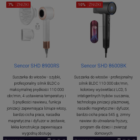
7%
ZNIŻKI
10%
ZNIŻKI
Sencor SHD 8900RS
Sencor SHD 8600BK
Suszarka do włosów - szybki,
Suszarka do włosów - profesjonalny
profesjonalny silnik BLDC o
silnik BLDC 110 000 obr/min,
maksymalnej prędkości 110 000
kolorowy wyświetlacz LCD, 5
obr/min, 4 ustawienia temperatury i
inteligentnych trybów suszenia,
3 prędkości nawiewu, funkcja
technologia jonizacji plazmowej,
jonizacji zapewniająca lśniące włosy,
nasadki magnetyczne i dyfuzor,
bardzo cicha praca, nasadka
bardzo cicha praca 545 g, zimny
magnetyczna i dyfuzor w zestawie,
nawiew do utrwalania fryzury,
lekka konstrukcja zapewniająca
program dla dzieci i zwierząt
wygodną obsługę
domowych