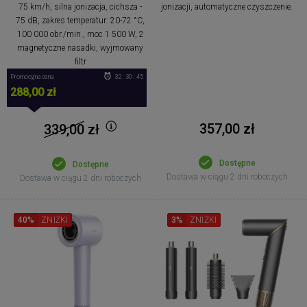
75 km/h, silna jonizacja, cichsza -
jonizacji, automatyczne czyszczenie.
75 dB, zakres temperatur: 20-72 °C,
100 000 obr./min., moc 1 500 W, 2
magnetyczne nasadki, wyjmowany
filtr
Promocyjna cena
32 : 30 : 44
288,00 zł
357,00 zł
339,00
zł
Dostępne
Dostępne
Dostawa w ciągu 2 dni roboczych
Dostawa w ciągu 2 dni roboczych
40%
ZNIŻKI
3%
ZNIŻKI