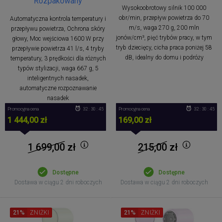
Rozpakowany
Wysokoobrotowy silnik 100 000
obr/min, przepływ powietrza do 70
Automatyczna kontrola temperatury i
m/s, waga 270 g, 200 mln
przepływu powietrza, Ochrona skóry
jonów/cm³, pięć trybów pracy, w tym
głowy, Moc wejściowa 1600 W przy
tryb dziecięcy, cicha praca poniżej 58
przepływie powietrza 41 l/s, 4 tryby
dB, idealny do domu i podróży
temperatury, 3 prędkości dla różnych
typów stylizacji, waga 667 g, 5
inteligentnych nasadek,
automatyczne rozpoznawanie
nasadek
Promocyjna cena
32 : 30 : 44
Promocyjna cena
32 : 30 : 44
1 444,00 zł
169,00 zł
1 699,00
zł
215,00
zł
Dostępne
Dostępne
Dostawa w ciągu 2 dni roboczych
Dostawa w ciągu 2 dni roboczych
21%
ZNIŻKI
21%
ZNIŻKI