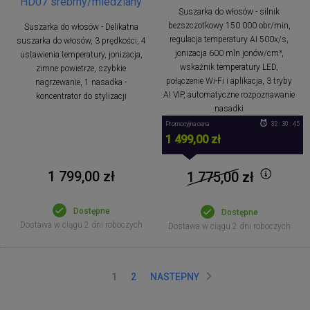
HD07 srebrny/miedziany
Suszarka do włosów - silnik
bezszczotkowy 150 000 obr/min,
Suszarka do włosów - Delikatna
regulacja temperatury AI 500x/s,
suszarka do włosów, 3 prędkości, 4
jonizacja 600 mln jonów/cm³,
ustawienia temperatury, jonizacja,
wskaźnik temperatury LED,
zimne powietrze, szybkie
połączenie Wi-Fi i aplikacja, 3 tryby
nagrzewanie, 1 nasadka -
AI VIP, automatyczne rozpoznawanie
koncentrator do stylizacji
nasadki
Promocyjna cena
32 : 30 : 44
1 499,00 zł
1 799,00 zł
1 775,00
zł
Dostępne
Dostępne
Dostawa w ciągu 2 dni roboczych
Dostawa w ciągu 2 dni roboczych
1
2
NASTEPNY