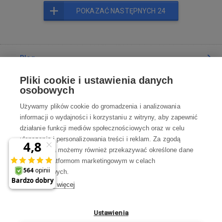
POKAZAĆ NASTĘPNYCH 24
Blog
Pliki cookie i ustawienia danych
Poradnia
osobowych
Używamy plików cookie do gromadzenia i analizowania
Wszystko o zakupach
informacji o wydajności i korzystaniu z witryny, aby zapewnić
działanie funkcji mediów społecznościowych oraz w celu
ulepszania i personalizowania treści i reklam. Za zgodą
Kontakt
użytkownika możemy również przekazywać określone dane
osobowe platformom marketingowym w celach
Skontaktuj się z Nami
marketingowych.
Dowiedz się więcej
info@robotworld.pl
22 211 67 00
Pon-Pt 8:00—17:00
Ustawienia