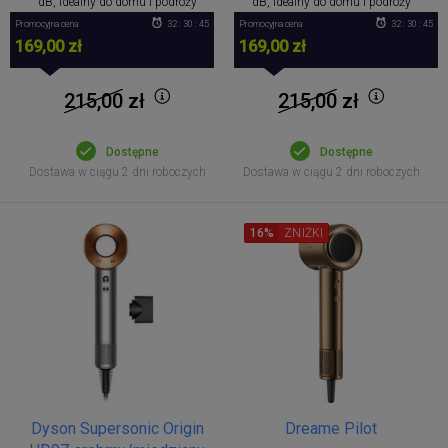
dB, idealny do domu i podróży
dB, idealny do domu i podróży
Promocyjna cena
32 : 30 : 44
Promocyjna cena
32 : 30 : 44
169,00 zł
169,00 zł
215,00
zł
215,00
zł
Dostępne
Dostępne
Dostawa w ciągu 2 dni roboczych
Dostawa w ciągu 2 dni roboczych
16%
ZNIŻKI
Dyson Supersonic Origin
Dreame Pilot