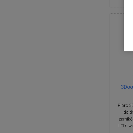
3Doo
Pióro 3D
do d
żarnik
LCD i w