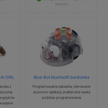
roboczych
 AI OWL
Blue-Bot bluetooth biedronka
eczka z
Programowalna zabawka, sterowanie
ztucznej
za pomoc aplikacji, praktyczna nauka
ce języków
podstaw programowania
wiadanie