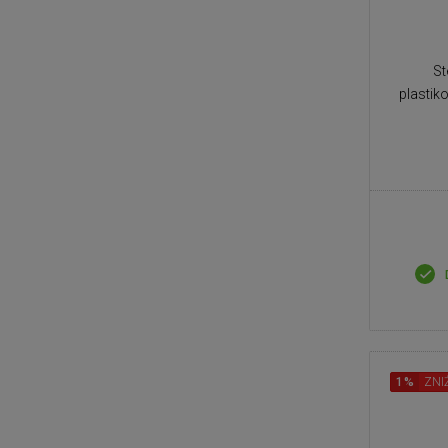
St
plastik
1%
ZNI