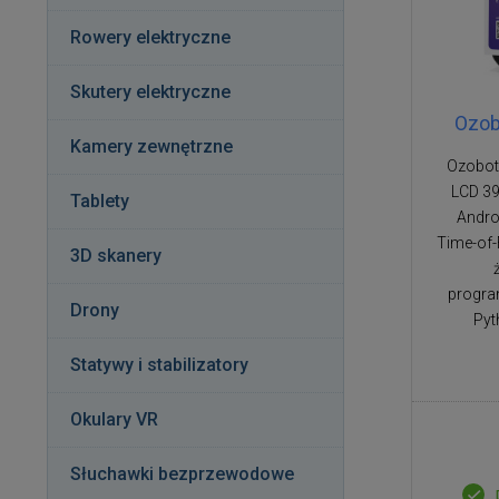
Rowery elektryczne
Skutery elektryczne
Ozob
Kamery zewnętrzne
Ozobot
LCD 39
Tablety
Androi
Time-of-F
3D skanery
progra
Drony
Pyt
Statywy i stabilizatory
Okulary VR
Słuchawki bezprzewodowe