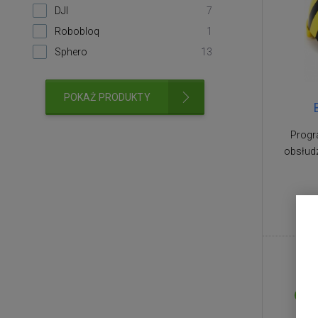
DJI
7
Robobloq
1
Sphero
13
POKAŻ PRODUKTY
Progr
obsłud