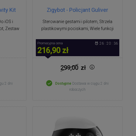
ity Kit
Zigybot - Policjant Guliver
Do iOS i
Sterowanie gestami i pilotem, Strzela
ot, Zestaw
plastikowymi pociskami, Wiele funkcji
Promocyjna cena
26 : 20 : 35
216,90 zł
299,00
zł
gu 2 dni
Dostępne
Dostawa w ciągu 2 dni
roboczych