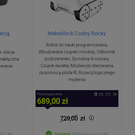
acją
Makeblock Codey Rocky
Robot do nauki programowania,
Wbudowane czujniki i moduły, Odbiornik
+ stacja
podczerwieni, Żyroskop 6-osiowy,
praktyczna
Czujnik światła, Możliwość sterowania
owania
za pomocą pilota IR, Rozwój logicznego
myślenia
Promocyjna cena
26 : 20 : 35
689,00 zł
729,00
zł
gu 2 dni
Dostępne
Dostawa w ciągu 2 dni