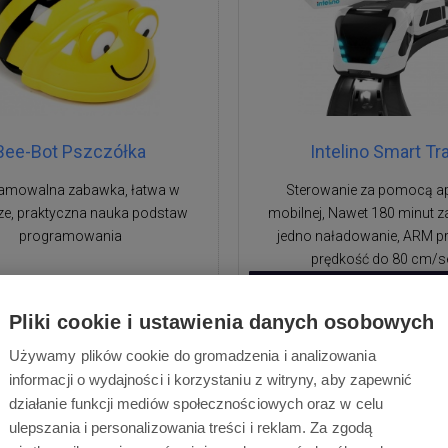
Bee-Bot Pszczółka
Intelino Smart Tr
amowalna zabawka, łatwa w
Sterowanie za pomocą apl
ze, praktyczna nauka podstaw
mobilnej, Nawet 180 minut 
programowania
jedno naładowanie, ARM p
prędkość do 80 cm/s
Promocyjna cena
659,00 zł
Pliki cookie i ustawienia danych osobowych
Używamy plików cookie do gromadzenia i analizowania
479,00 zł
799,00
zł
informacji o wydajności i korzystaniu z witryny, aby zapewnić
działanie funkcji mediów społecznościowych oraz w celu
Dostępne
Dostawa w ciągu 2 dni
Dostępne
Dostawa w cią
ulepszania i personalizowania treści i reklam. Za zgodą
roboczych
roboczych