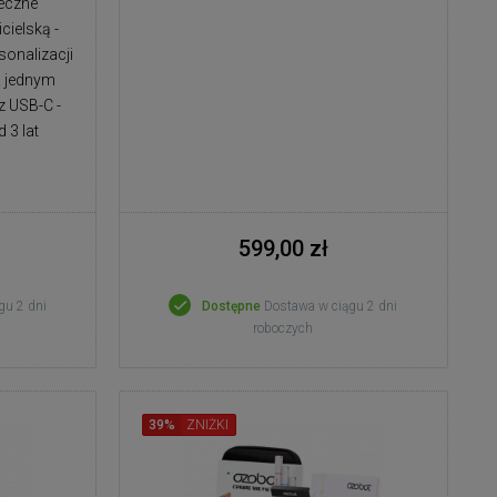
ieczne
cielską -
sonalizacji
a jednym
z USB-C -
 3 lat
599,00 zł
gu 2 dni
Dostępne
Dostawa w ciągu 2 dni
roboczych
39%
ZNIŻKI