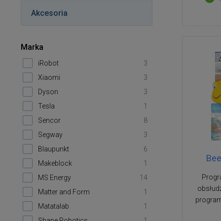
Akcesoria
Marka
iRobot
3
Xiaomi
3
Dyson
3
Tesla
1
Sencor
8
Segway
3
Blaupunkt
6
Bee
Makeblock
1
Progr
MS Energy
14
obsłud
Matter and Form
1
program
Matatalab
1
Shape Robotics
1