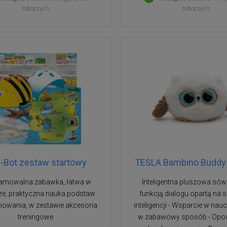
roboczych
roboczych
-Bot zestaw startowy
TESLA Bambino Buddy
amowalna zabawka, łatwa w
Inteligentna pluszowa sów
ze, praktyczna nauka podstaw
funkcją dialogu opartą na s
owania, w zestawie akcesoria
inteligencji - Wsparcie w nau
treningowe
w zabawowy sposób - Opo