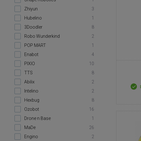
Zhiyun
3
Hubelino
1
3Doodler
8
Robo Wunderkind
2
POP MART
1
Enabot
4
PIXIO
10
TTS
8
Abilix
2
Intelino
2
Hexbug
8
Ozobot
16
Drone n Base
1
MaDe
26
Engino
2