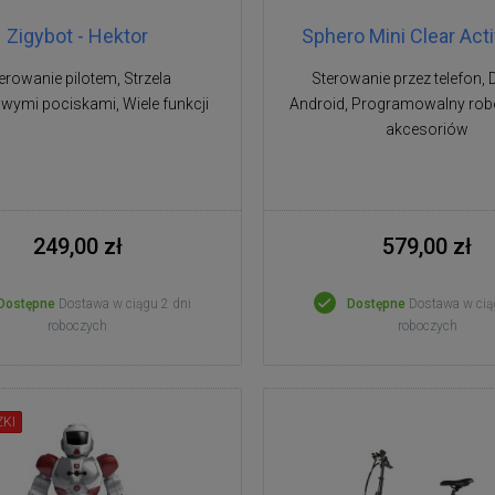
Zigybot - Hektor
Sphero Mini Clear Activ
erowanie pilotem, Strzela
Sterowanie przez telefon, 
owymi pociskami, Wiele funkcji
Android, Programowalny rob
akcesoriów
249,00 zł
579,00 zł
Dostępne
Dostawa w ciągu 2 dni
Dostępne
Dostawa w cią
roboczych
roboczych
ŻKI