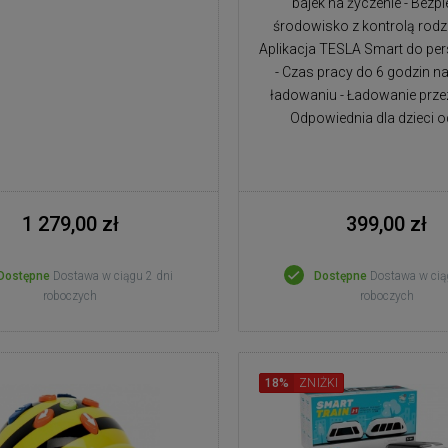
bajek na życzenie - Bezp
środowisko z kontrolą rodzi
Aplikacja TESLA Smart do per
- Czas pracy do 6 godzin n
ładowaniu - Ładowanie prze
Odpowiednia dla dzieci od
1 279,00 zł
399,00 zł
Dostępne
Dostawa w ciągu 2 dni
Dostępne
Dostawa w cią
roboczych
roboczych
18%
ZNIŻKI