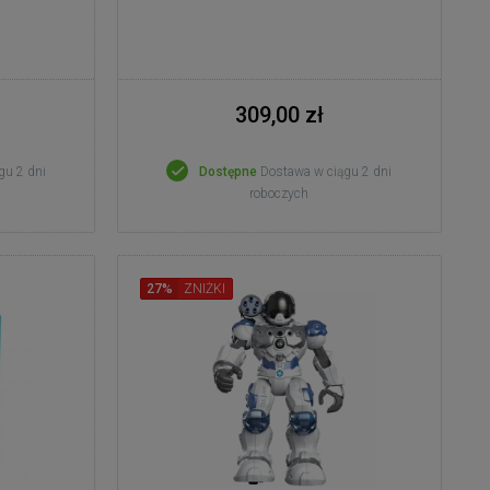
309,00 zł
gu 2 dni
Dostępne
Dostawa w ciągu 2 dni
roboczych
27%
ZNIŻKI