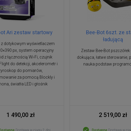
ot Ari zestaw startowy
Bee-Bot 6szt. ze st
ładującą
 z dotykowym wyświetlaczem
0×390 px, system operacyjny
Zestaw Bee-Bot pszczółek 
d z łącznością Wi-Fi, czujnik
dokująca, łatwe sterowanie, 
light do detekcji, akcelerometr i
nauka podstaw program
żyroskop do pomiarów,
mowanie za pomocą Blockly i
hona, światła LED i głośnik
1 490,00 zł
2 519,00 zł
Dostępne
Dostawa w ciągu 2 dni
Dostępne
Dostawa w cią