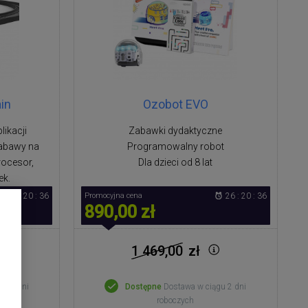
ain
Ozobot EVO
ikacji
Zabawki dydaktyczne
zabawy na
Programowalny robot
rocesor,
Dla dzieci od 8 lat
ek.
26 : 20 : 35
Promocyjna cena
26 : 20 : 35
890,00 zł
1 469,00
zł
gu 2 dni
Dostępne
Dostawa w ciągu 2 dni
roboczych