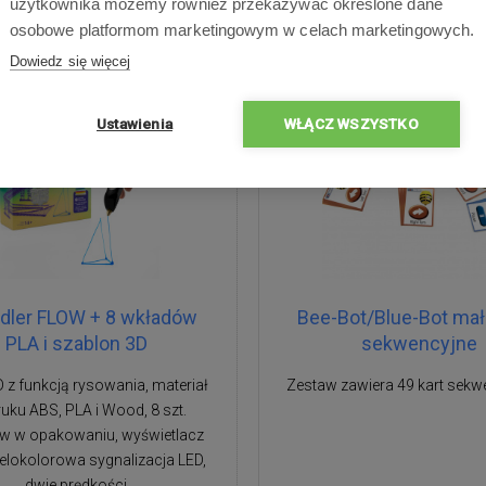
użytkownika możemy również przekazywać określone dane
osobowe platformom marketingowym w celach marketingowych.
Dowiedz się więcej
Ustawienia
WŁĄCZ WSZYSTKO
dler FLOW + 8 wkładów
Bee-Bot/Blue-Bot mał
PLA i szablon 3D
sekwencyjne
 z funkcją rysowania, materiał
Zestaw zawiera 49 kart sekw
ruku ABS, PLA i Wood, 8 szt.
ów w opakowaniu, wyświetlacz
ielokolorowa sygnalizacja LED,
dwie prędkości