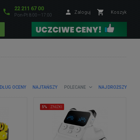
22 211 67 00
Zaloguj
Koszyk
Pon-Pt 8:00—17:00
DŁUG OCENY
NAJTAŃSZY
POLECANE
NAJDROŻSZY
5%
ZNIŻKI