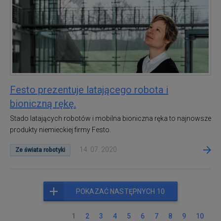
Festo prezentuje latającego robota i
bioniczną rękę.
Stado latających robotów i mobilna bioniczna ręka to najnowsze
produkty niemieckiej firmy Festo.
14. 07. 2020
Ze świata robotyki
POKAZAĆ NASTĘPNYCH 10
1
2
3
4
5
6
7
8
9
10