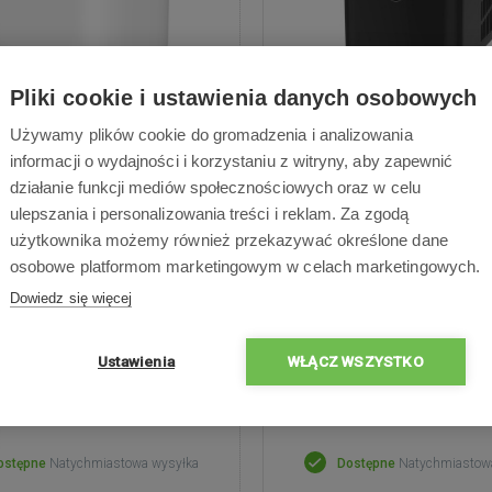
Pliki cookie i ustawienia danych osobowych
Concept VL1520
Sencor SIM 250
Używamy plików cookie do gromadzenia i analizowania
informacji o wydajności i korzystaniu z witryny, aby zapewnić
rka do lodu o wydajności 15
Zdolność produkcyjna 12 k
działanie funkcji mediów społecznościowych oraz w celu
eń, lampa UV do dezynfekcji,
ciągu 24 godzin, pojemnik na
ulepszania i personalizowania treści i reklam. Za zgodą
cja mobilna, panel dotykowy,
pojemność magazynowa 0,
użytkownika możemy również przekazywać określone dane
yczne czyszczenie, zbiornik na
kostek w 6 minut, moc 12
2 l, pojemnik na lód 0,6 kg, 9
poziomie hałasu 50 
osobowe platformom marketingowym w celach marketingowych.
 w 6-8 min., 2 rozmiary kostek
Dowiedz się więcej
Ustawienia
WŁĄCZ WSZYSTKO
789,00 zł
635,00 zł
ostępne
Natychmiastowa wysyłka
Dostępne
Natychmiastow