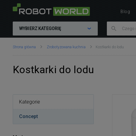
Blog
WYBIERZ KATEGORIĘ
Znajdujesz
Strona główna
Zrobotyzowana kuchnia
Kostkarki do lodu
się
tutaj:
Kostkarki do lodu
Kategorie
Concept