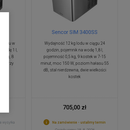
0BK
Sencor SIM 3400SS
g lodu w
Wydajność 12 kg lodu w ciągu 24
 wodę 1 l,
godzin, pojemnik na wodę 1,8 l,
6 kg, 8
pojemność 0,5 kg, 9 kostek w 7-15
0 W przy
minut, moc 150 W, poziom hałasu 55
dB
dB, stal nierdzewna, dwie wielkości
kostek
705,00 zł
a wysyłka
Na zamówienie - ustalimy termin
Oczekujemy 18. 8. 2026