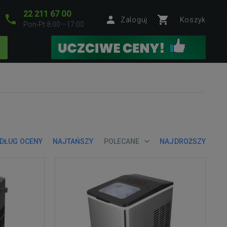
22 211 67 00
Zaloguj
Koszyk
Pon-Pt 8:00—17:00
DŁUG OCENY
NAJTAŃSZY
POLECANE
NAJDROŻSZY