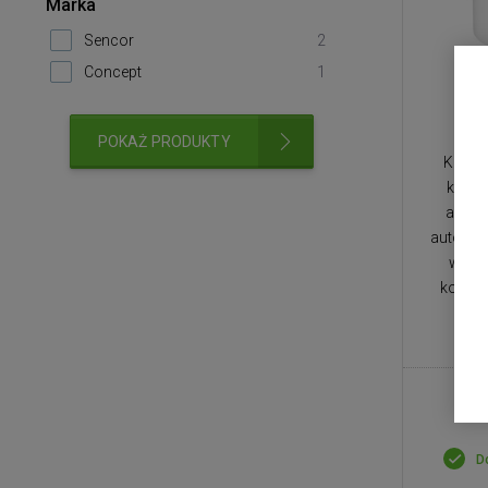
Marka
Sencor
2
Concept
1
POKAŻ PRODUKTY
Kostka
kg/dzi
aplika
automat
wodę 
kostek
D