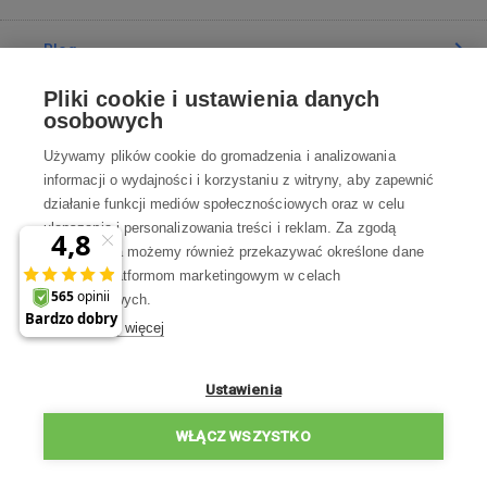
Blog
Pliki cookie i ustawienia danych
Poradnia
osobowych
Używamy plików cookie do gromadzenia i analizowania
Wszystko o zakupach
informacji o wydajności i korzystaniu z witryny, aby zapewnić
działanie funkcji mediów społecznościowych oraz w celu
ulepszania i personalizowania treści i reklam. Za zgodą
Kontakt
użytkownika możemy również przekazywać określone dane
osobowe platformom marketingowym w celach
Skontaktuj się z Nami
marketingowych.
Dowiedz się więcej
info@robotworld.pl
22 211 67 00
Pon-Pt 8:00—17:00
Ustawienia
WSZYSTKIE KONTAKTY
WŁĄCZ WSZYSTKO