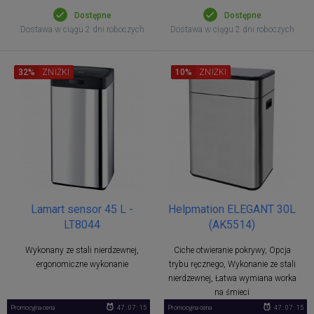
Dostępne
Dostępne
Dostawa w ciągu 2 dni roboczych
Dostawa w ciągu 2 dni roboczych
32%
ZNIŻKI
10%
ZNIŻKI
Lamart sensor 45 L -
Helpmation ELEGANT 30L
LT8044
(AK5514)
Wykonany ze stali nierdzewnej,
Ciche otwieranie pokrywy, Opcja
ergonomiczne wykonanie
trybu ręcznego, Wykonanie ze stali
nierdzewnej, Łatwa wymiana worka
na śmieci
Promocyjna cena
47 : 07 : 14
Promocyjna cena
47 : 07 : 14