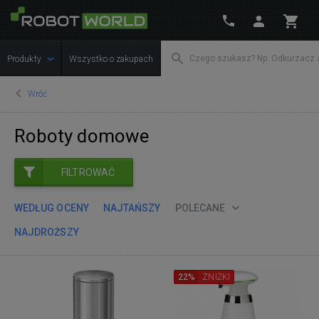
Produkty
Wszystko o zakupach
Wróć
Roboty domowe
FILTROWAĆ
WEDŁUG OCENY
NAJTAŃSZY
POLECANE
NAJDROŻSZY
22%
ZNIŻKI