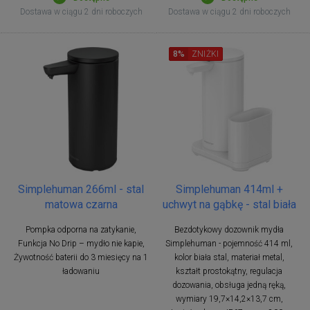
Dostawa w ciągu 2 dni roboczych
Dostawa w ciągu 2 dni roboczych
8%
ZNIŻKI
Simplehuman 266ml - stal
Simplehuman 414ml +
matowa czarna
uchwyt na gąbkę - stal biała
Pompka odporna na zatykanie,
Bezdotykowy dozownik mydła
Funkcja No Drip – mydło nie kapie,
Simplehuman - pojemność 414 ml,
Żywotność baterii do 3 miesięcy na 1
kolor biała stal, materiał metal,
ładowaniu
kształt prostokątny, regulacja
dozowania, obsługa jedną ręką,
wymiary 19,7×14,2×13,7 cm,