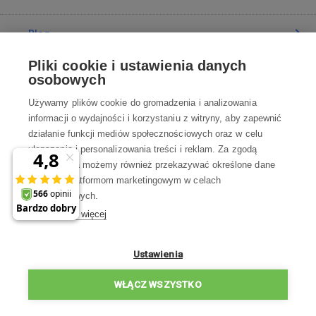
Blog
Pliki cookie i ustawienia danych
Poradnia
osobowych
Używamy plików cookie do gromadzenia i analizowania
Wszystko o zakupach
informacji o wydajności i korzystaniu z witryny, aby zapewnić
działanie funkcji mediów społecznościowych oraz w celu
ulepszania i personalizowania treści i reklam. Za zgodą
Kontakt
użytkownika możemy również przekazywać określone dane
osobowe platformom marketingowym w celach
Skontaktuj się z Nami
marketingowych.
Dowiedz się więcej
info@robotworld.pl
22 211 67 00
Pon-Pt 8:00—17:00
Ustawienia
WSZYSTKIE KONTAKTY
WŁĄCZ WSZYSTKO