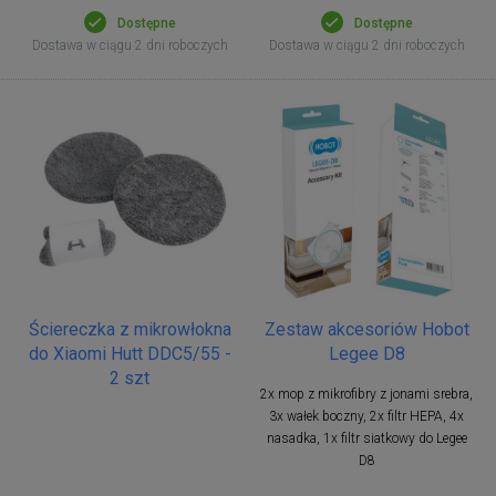
Dostępne
Dostępne
Dostawa w ciągu 2 dni roboczych
Dostawa w ciągu 2 dni roboczych
Ściereczka z mikrowłokna
Zestaw akcesoriów Hobot
do Xiaomi Hutt DDC5/55 -
Legee D8
2 szt
2x mop z mikrofibry z jonami srebra,
3x wałek boczny, 2x filtr HEPA, 4x
nasadka, 1x filtr siatkowy do Legee
D8