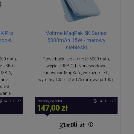
0K Pro
Voltme MagPak 5K Series
ęboki
5000mAh 15W - matowy
niebieski
000 mAh,
Powerbank - pojemność 5000 mAh,
e USB-C,
wyjście USB-C, bezprzewodowe
USB-A,
ładowanie MagSafe, wskaźnik LED,
ania,
wymiary 105 × 67 × 125 mm, waga 100 g
 duża
owanie
14 : 01 : 27
Promocyjna cena
14 : 01 : 27
147,00 zł
215,00
zł