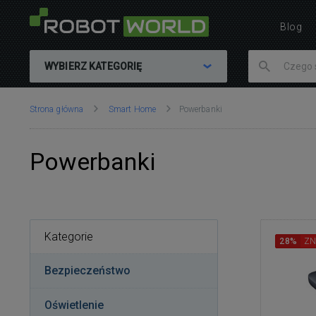
Blog
WYBIERZ KATEGORIĘ
Znajdujesz
Strona główna
Smart Home
Powerbanki
się
tutaj:
Powerbanki
Kategorie
28%
ZN
Bezpieczeństwo
Oświetlenie