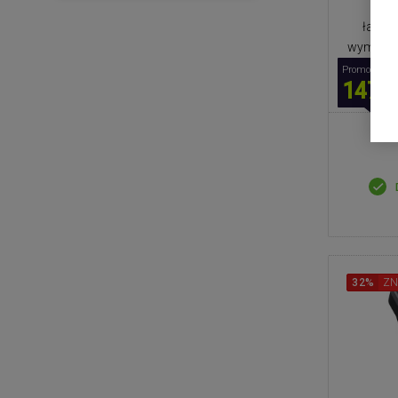
wyjś
ładow
wymiary 
Promocyjna 
147,0
32%
ZN