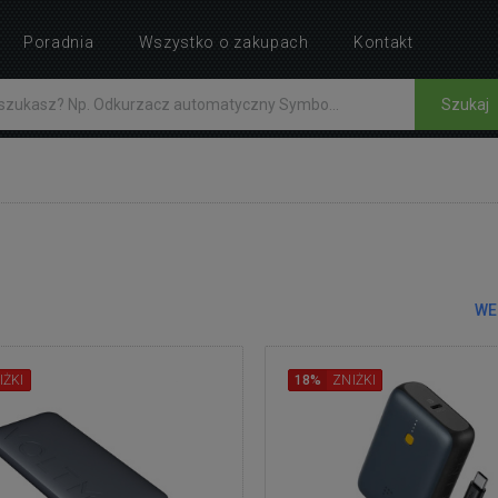
Poradnia
Wszystko o zakupach
Kontakt
Szukaj
WE
IŻKI
18%
ZNIŻKI