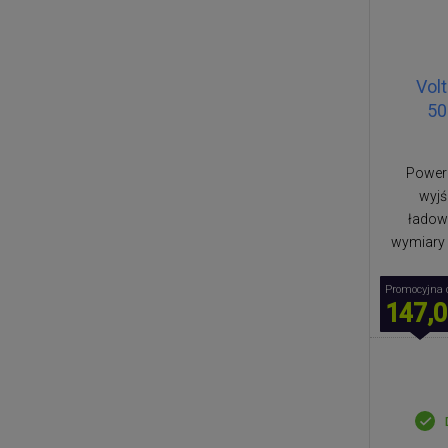
Vol
50
Power
wyjś
ładow
wymiary 
Promocyjna 
147,0