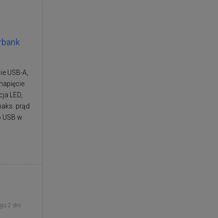
rbank
ie USB-A,
napięcie
cja LED,
maks. prąd
o USB w
gu 2 dni