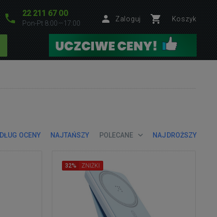
22 211 67 00
Zaloguj
Koszyk
Pon-Pt 8:00—17:00
DŁUG OCENY
NAJTAŃSZY
POLECANE
NAJDROŻSZY
32%
ZNIŻKI