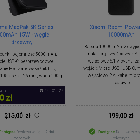
tme MagPak 5K Series
Xiaomi Redmi Powe
00mAh 15W - węgiel
10000mAh
drzewny
Bateria 10000 mAh, 2x wyjśc
maks. prąd wyjściowy 2 A, 
bank - pojemność 5000 mAh,
wyjściowe 5,1 V, sygnaliza
cie USB-C, bezprzewodowe
wejście Micro USB i USB-C, 
anie MagSafe, wskaźnik LED,
wejściowy 2 A, kabel micr
105 × 67 × 125 mm, waga 100 g
zestawie
cena
14 : 01 : 27
0 zł
215,00
zł
199,00 zł
Dostępne
Dostawa w ciągu 2 dni
Dostępne
Dostawa w cią
roboczych
roboczych