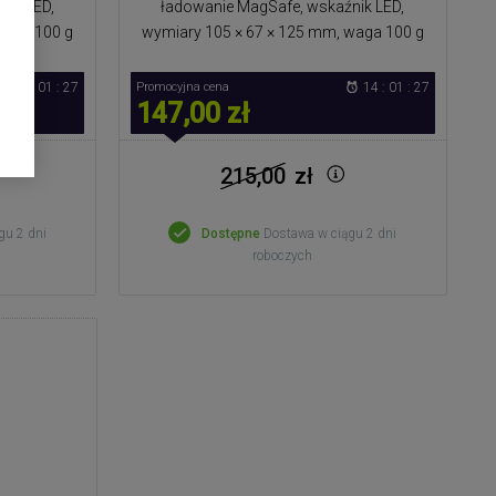
nik LED,
ładowanie MagSafe, wskaźnik LED,
waga 100 g
wymiary 105 × 67 × 125 mm, waga 100 g
14 : 01 : 27
Promocyjna cena
14 : 01 : 27
147,00 zł
215,00
zł
gu 2 dni
Dostępne
Dostawa w ciągu 2 dni
roboczych