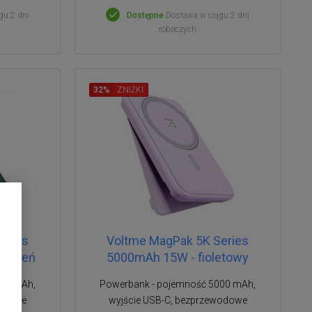
gu 2 dni
Dostępne
Dostawa w ciągu 2 dni
roboczych
32%
ZNIŻKI
eries
Voltme MagPak 5K Series
zieleń
5000mAh 15W - fioletowy
000 mAh,
Powerbank - pojemność 5000 mAh,
wodowe
wyjście USB-C, bezprzewodowe