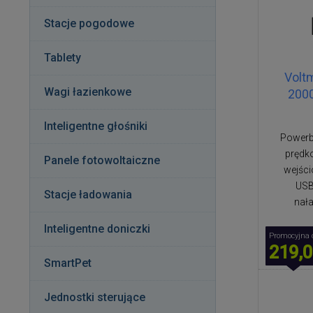
Stacje pogodowe
Tablety
Volt
Wagi łazienkowe
2000
Inteligentne głośniki
Powerb
prędk
Panele fotowoltaiczne
wejści
USB
Stacje ładowania
nał
Inteligentne doniczki
Promocyjna 
219,0
SmartPet
Jednostki sterujące