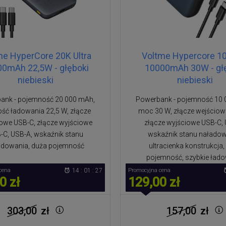
me HyperCore 20K Ultra
Voltme Hypercore 1
0mAh 22,5W - głęboki
10000mAh 30W - gł
niebieski
niebieski
ank - pojemność 20 000 mAh,
Powerbank - pojemność 10 
ość ładowania 22,5 W, złącze
moc 30 W, złącze wejściow
owe USB-C, złącze wyjściowe
złącze wyjściowe USB-C, 
-C, USB-A, wskaźnik stanu
wskaźnik stanu naładow
adowania, duża pojemność
ultracienka konstrukcja,
pojemność, szybkie ład
cena
14 : 01 : 27
Promocyjna cena
0 zł
129,00 zł
303,00
zł
157,00
zł