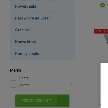
Powerbanki
Parownice do ubrań
Grzejniki
32%
ZN
Konwektory
Pompy ciepła
Marka
Xiaomi
1
Vol
Voltme
7
50
POKAŻ PRODUKTY
Power