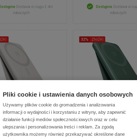
Dostępne
Dostawa w ciągu 2 dni
Dostępne
Dostawa w cią
roboczych
roboczych
IŻKI
32%
ZNIŻKI
Pliki cookie i ustawienia danych osobowych
Używamy plików cookie do gromadzenia i analizowania
tme MagPak 5K Series
Voltme MagPak 5K S
informacji o wydajności i korzystaniu z witryny, aby zapewnić
00mAh 15W - gołębia
5000mAh 15W - leśna 
działanie funkcji mediów społecznościowych oraz w celu
szarość
Powerbank - pojemność 5
ulepszania i personalizowania treści i reklam. Za zgodą
wyjście USB-C, bezprze
bank - pojemność 5000 mAh,
użytkownika możemy również przekazywać określone dane