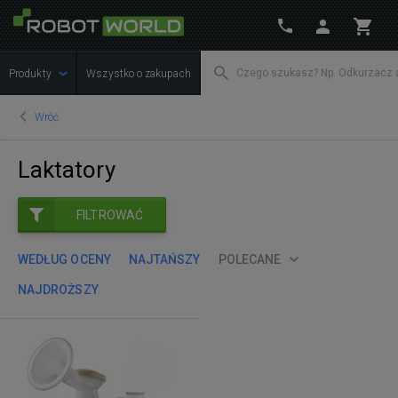
Produkty
Wszystko o zakupach
Wróć
Laktatory
FILTROWAĆ
WEDŁUG OCENY
NAJTAŃSZY
POLECANE
NAJDROŻSZY