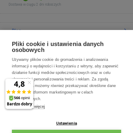
Dostawa w ciągu 2 dni roboczych
Blog
Pliki cookie i ustawienia danych
Poradnia
osobowych
Używamy plików cookie do gromadzenia i analizowania
Wszystko o zakupach
informacji o wydajności i korzystaniu z witryny, aby zapewnić
działanie funkcji mediów społecznościowych oraz w celu
ulepszania i personalizowania treści i reklam. Za zgodą
Kontakt
użytkownika możemy również przekazywać określone dane
osobowe platformom marketingowym w celach
Skontaktuj się z Nami
marketingowych.
Dowiedz się więcej
info@robotworld.pl
22 211 67 00
Pon-Pt 8:00—17:00
Ustawienia