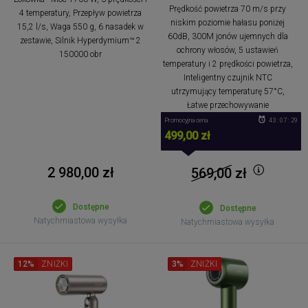
Prędkość powietrza 70 m/s przy
4 temperatury, Przepływ powietrza
niskim poziomie hałasu poniżej
15,2 l/s, Waga 550 g, 6 nasadek w
60dB, 300M jonów ujemnych dla
zestawie, Silnik Hyperdymium™ 2
ochrony włosów, 5 ustawień
150000 obr
temperatury i 2 prędkości powietrza,
Inteligentny czujnik NTC
utrzymujący temperaturę 57°C,
Łatwe przechowywanie
Promocyjna cena
43 : 07 : 28
499,00 zł
2 980,00 zł
569,00
zł
Dostępne
Dostępne
Natychmiastowa wysyłka
Natychmiastowa wysyłka
12%
ZNIŻKI
3%
ZNIŻKI