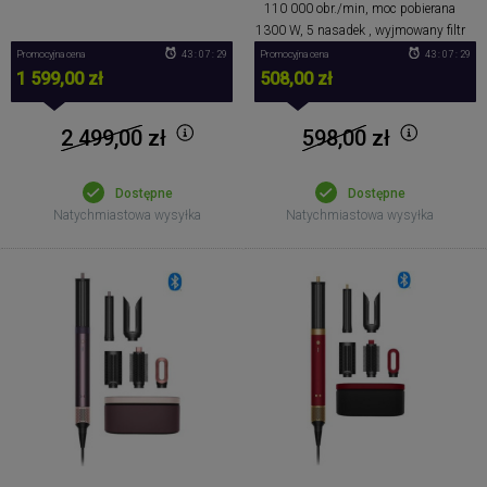
110 000 obr./min, moc pobierana
1300 W, 5 nasadek , wyjmowany filtr
Promocyjna cena
43 : 07 : 28
Promocyjna cena
43 : 07 : 28
1 599,00 zł
508,00 zł
2 499,00
zł
598,00
zł
Dostępne
Dostępne
Natychmiastowa wysyłka
Natychmiastowa wysyłka