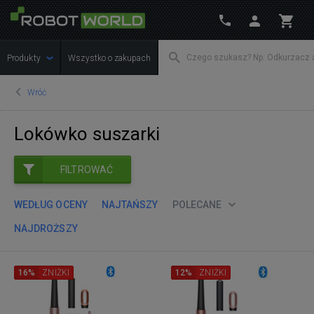
Produkty
Wszystko o zakupach
Wróć
Lokówko suszarki
FILTROWAĆ
WEDŁUG OCENY
NAJTAŃSZY
POLECANE
NAJDROŻSZY
16%
ZNIŻKI
12%
ZNIŻKI