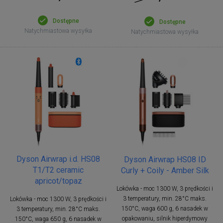
Dostępne
Dostępne
Natychmiastowa wysyłka
Natychmiastowa wysyłka
Dyson Airwrap i.d. HS08
Dyson Airwrap HS08 ID
T1/T2 ceramic
Curly + Coily - Amber Silk
apricot/topaz
Lokówka - moc 1300 W, 3 prędkości i
3 temperatury, min. 28°C maks.
Lokówka - moc 1300 W, 3 prędkości i
150°C, waga 600 g, 6 nasadek w
3 temperatury, min. 28°C maks.
opakowaniu, silnik hiperdymowy
150°C, waga 650 g, 6 nasadek w