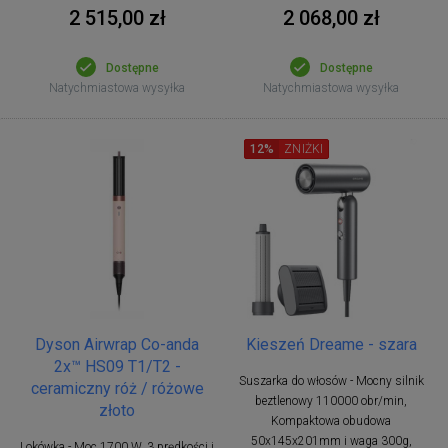
2 515,00 zł
2 068,00 zł
Dostępne
Dostępne
Natychmiastowa wysyłka
Natychmiastowa wysyłka
12%
ZNIŻKI
Dyson Airwrap Co-anda
Kieszeń Dreame - szara
2x™ HS09 T1/T2 -
Suszarka do włosów - Mocny silnik
ceramiczny róż / różowe
beztlenowy 110000 obr/min,
złoto
Kompaktowa obudowa
50x145x201mm i waga 300g,
Lokówka - Moc 1700 W, 3 prędkości i