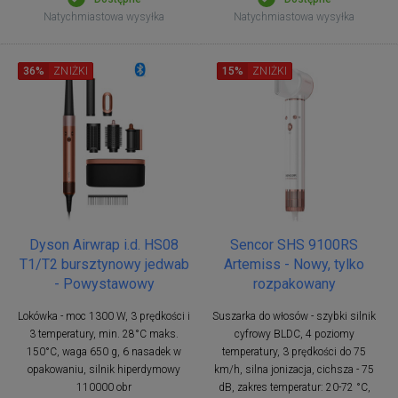
Natychmiastowa wysyłka
Natychmiastowa wysyłka
36%
ZNIŻKI
15%
ZNIŻKI
Dyson Airwrap i.d. HS08
Sencor SHS 9100RS
T1/T2 bursztynowy jedwab
Artemiss - Nowy, tylko
- Powystawowy
rozpakowany
Lokówka - moc 1300 W, 3 prędkości i
Suszarka do włosów - szybki silnik
3 temperatury, min. 28°C maks.
cyfrowy BLDC, 4 poziomy
150°C, waga 650 g, 6 nasadek w
temperatury, 3 prędkości do 75
opakowaniu, silnik hiperdymowy
km/h, silna jonizacja, cichsza - 75
110000 obr
dB, zakres temperatur: 20-72 °C,