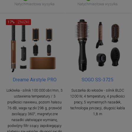
Natychmiastowa wysyłka
Natychmiastowa wysyłka
17%
ZNIŻKI
Dreame Airstyle PRO
SOGO SS-3725
Lokówka - silnik 100 000 obr/min, 3
Suszarka do włosów - silnik BLDC
ustawienia temperatury / 3
1200 W, 4 temperatury, 4 prędkości
prędkości nawiewu, poziom hałasu
pracy, 5 wymiennych nasadek,
76 dB, waga rączki 298 g, przewód
technologia jonizacji, długość kabla
zasilający 360°, magnetyczne
1,8 m
nasadki ułatwiające wymianę,
podwójny filtr ssący zapobiegający
plątaniu się włosów, długość rączki