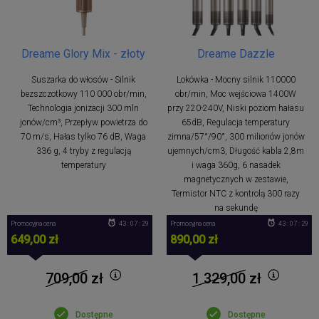
Dreame Glory Mix - złoty
Dreame Dazzle
Suszarka do włosów - Silnik
Lokówka - Mocny silnik 110000
bezszczotkowy 110 000 obr/min,
obr/min, Moc wejściowa 1400W
Technologia jonizacji 300 mln
przy 220-240V, Niski poziom hałasu
jonów/cm³, Przepływ powietrza do
65dB, Regulacja temperatury
70 m/s, Hałas tylko 76 dB, Waga
zimna/57°/90°, 300 milionów jonów
336 g, 4 tryby z regulacją
ujemnych/cm3, Długość kabla 2,8m
temperatury
i waga 360g, 6 nasadek
magnetycznych w zestawie,
Termistor NTC z kontrolą 300 razy
na sekundę
Promocyjna cena
43 : 07 : 28
Promocyjna cena
43 : 07 : 28
649,00 zł
890,00 zł
709,00
zł
1 329,00
zł
Dostępne
Dostępne