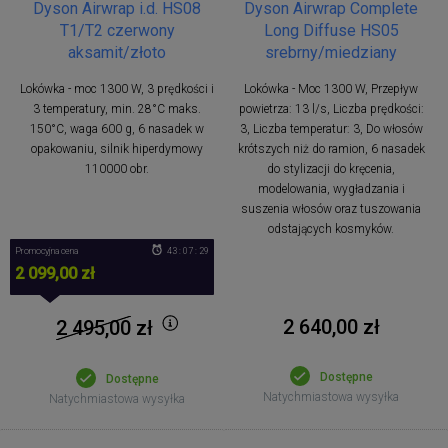
Dyson Airwrap i.d. HS08
Dyson Airwrap Complete
T1/T2 czerwony
Long Diffuse HS05
aksamit/złoto
srebrny/miedziany
Lokówka - moc 1300 W, 3 prędkości i
Lokówka - Moc 1300 W, Przepływ
3 temperatury, min. 28°C maks.
powietrza: 13 l/s, Liczba prędkości:
150°C, waga 600 g, 6 nasadek w
3, Liczba temperatur: 3, Do włosów
opakowaniu, silnik hiperdymowy
krótszych niż do ramion, 6 nasadek
110000 obr.
do stylizacji do kręcenia,
modelowania, wygładzania i
suszenia włosów oraz tuszowania
odstających kosmyków.
Promocyjna cena
43 : 07 : 28
2 099,00 zł
2 640,00 zł
2 495,00
zł
Dostępne
Dostępne
Natychmiastowa wysyłka
Natychmiastowa wysyłka