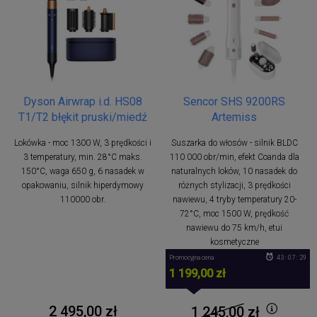
Dyson Airwrap i.d. HS08
Sencor SHS 9200RS
T1/T2 błękit pruski/miedź
Artemiss
Lokówka - moc 1300 W, 3 prędkości i
Suszarka do włosów - silnik BLDC
3 temperatury, min. 28°C maks.
110 000 obr/min, efekt Coanda dla
150°C, waga 650 g, 6 nasadek w
naturalnych loków, 10 nasadek do
opakowaniu, silnik hiperdymowy
różnych stylizacji, 3 prędkości
110000 obr.
nawiewu, 4 tryby temperatury 20-
72°C, moc 1500 W, prędkość
nawiewu do 75 km/h, etui
kosmetyczne
Promocyjna cena
43 : 07 : 28
1 199,00 zł
2 495,00 zł
1 245,00
zł