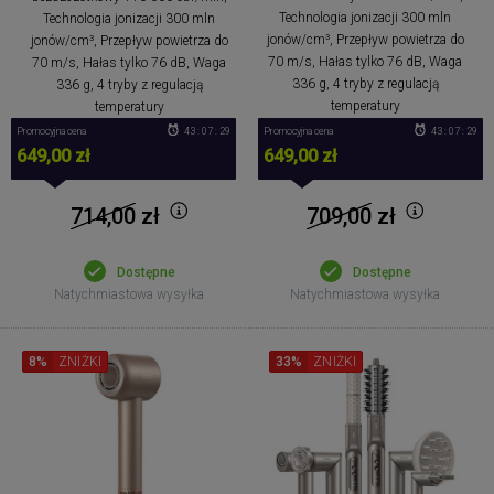
Technologia jonizacji 300 mln
Technologia jonizacji 300 mln
jonów/cm³, Przepływ powietrza do
jonów/cm³, Przepływ powietrza do
70 m/s, Hałas tylko 76 dB, Waga
70 m/s, Hałas tylko 76 dB, Waga
336 g, 4 tryby z regulacją
336 g, 4 tryby z regulacją
temperatury
temperatury
Promocyjna cena
43 : 07 : 28
Promocyjna cena
43 : 07 : 28
649,00 zł
649,00 zł
714,00
zł
709,00
zł
Dostępne
Dostępne
Natychmiastowa wysyłka
Natychmiastowa wysyłka
8%
ZNIŻKI
33%
ZNIŻKI