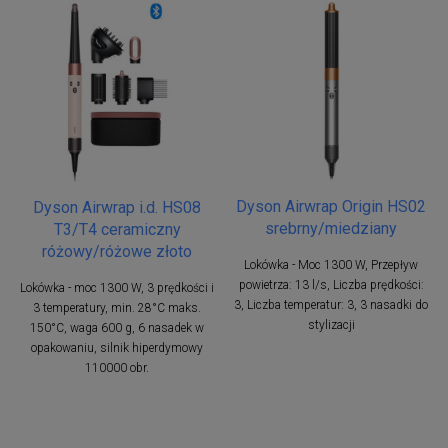
Dyson Airwrap Origin HS02
Dyson Airwrap i.d. HS08
srebrny/miedziany
T3/T4 ceramiczny
różowy/różowe złoto
Lokówka - Moc 1300 W, Przepływ
powietrza: 13 l/s, Liczba prędkości:
Lokówka - moc 1300 W, 3 prędkości i
3, Liczba temperatur: 3, 3 nasadki do
3 temperatury, min. 28°C maks.
stylizacji
150°C, waga 600 g, 6 nasadek w
opakowaniu, silnik hiperdymowy
110000 obr.