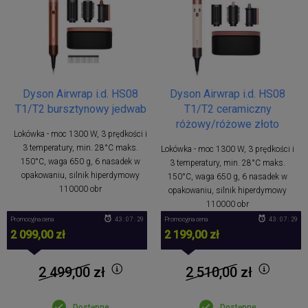
Dyson Airwrap i.d. HS08
Dyson Airwrap i.d. HS08
T1/T2 bursztynowy jedwab
T1/T2 ceramiczny
różowy/różowe złoto
Lokówka - moc 1300 W, 3 prędkości i
3 temperatury, min. 28°C maks.
Lokówka - moc 1300 W, 3 prędkości i
150°C, waga 650 g, 6 nasadek w
3 temperatury, min. 28°C maks.
opakowaniu, silnik hiperdymowy
150°C, waga 650 g, 6 nasadek w
110000 obr
opakowaniu, silnik hiperdymowy
110000 obr
Promocyjna cena
43 : 07 : 28
Promocyjna cena
43 : 07 : 28
2 099,00 zł
2 199,00 zł
2 499,00
zł
2 510,00
zł
Dostępne
Dostępne