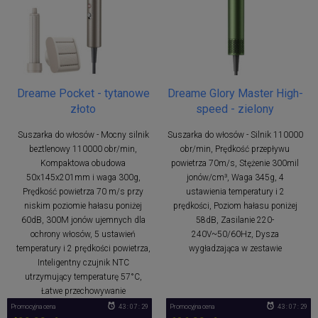
Dreame Pocket - tytanowe
Dreame Glory Master High-
złoto
speed - zielony
Suszarka do włosów - Mocny silnik
Suszarka do włosów - Silnik 110000
beztlenowy 110000 obr/min,
obr/min, Prędkość przepływu
Kompaktowa obudowa
powietrza 70m/s, Stężenie 300mil
50x145x201mm i waga 300g,
jonów/cm³, Waga 345g, 4
Prędkość powietrza 70 m/s przy
ustawienia temperatury i 2
niskim poziomie hałasu poniżej
prędkości, Poziom hałasu poniżej
60dB, 300M jonów ujemnych dla
58dB, Zasilanie 220-
ochrony włosów, 5 ustawień
240V~50/60Hz, Dysza
temperatury i 2 prędkości powietrza,
wygładzająca w zestawie
Inteligentny czujnik NTC
utrzymujący temperaturę 57°C,
Łatwe przechowywanie
Promocyjna cena
43 : 07 : 28
Promocyjna cena
43 : 07 : 28