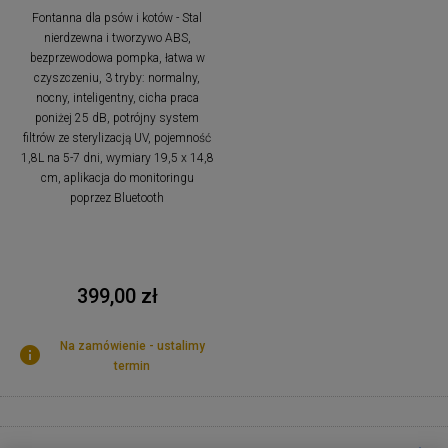
Fontanna dla psów i kotów - Stal
nierdzewna i tworzywo ABS,
bezprzewodowa pompka, łatwa w
czyszczeniu, 3 tryby: normalny,
nocny, inteligentny, cicha praca
poniżej 25 dB, potrójny system
filtrów ze sterylizacją UV, pojemność
1,8L na 5-7 dni, wymiary 19,5 x 14,8
cm, aplikacja do monitoringu
poprzez Bluetooth
399,00 zł
Na zamówienie - ustalimy
termin