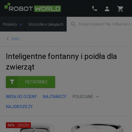
Produkty
Wszystko o zakupach
Wróć
Inteligentne fontanny i poidła dla
zwierząt
FILTROWAĆ
WEDŁUG OCENY
NAJTAŃSZY
POLECANE
NAJDROŻSZY
54%
ZNIŻKI