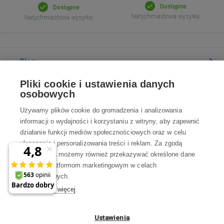
Dostępne
Dostępne
Natychmiastowa wysyłka
Natychmiastowa wysyłka
Blog
Pliki cookie i ustawienia danych
Poradnia
osobowych
Używamy plików cookie do gromadzenia i analizowania
Wszystko o zakupach
informacji o wydajności i korzystaniu z witryny, aby zapewnić
działanie funkcji mediów społecznościowych oraz w celu
ulepszania i personalizowania treści i reklam. Za zgodą
Kontakt
użytkownika możemy również przekazywać określone dane
osobowe platformom marketingowym w celach
Skontaktuj się z Nami
marketingowych.
Dowiedz się więcej
info@robotworld.pl
22 211 67 00
Pon-Pt 8:00—17:00
Ustawienia