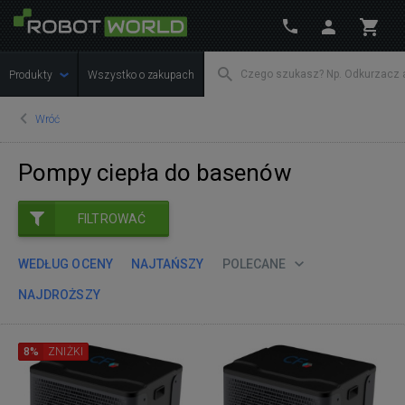
Produkty
Wszystko o zakupach
Wróć
Pompy ciepła do basenów
FILTROWAĆ
WEDŁUG OCENY
NAJTAŃSZY
POLECANE
NAJDROŻSZY
8%
ZNIŻKI