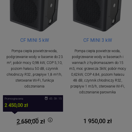
CF MINI 5 kW
CF MINI 3 kW
Pompa ciepła powietrze-woda,
Pompa ciepła powietrze woda,
podgrzewanie wody w basenie do 23
podgrzewanie wody w basenach i
m³, pobór mocy 0,98 kW, COP 5,10,
wannach z hydromasażem do 15
poziom hałasu 50 dB, czynnik
m3, moc grzewcza 3kW, pobór mocy
chłodniczy R32, przepływ 1,8 m³/h,
0,62kW, COP 4,84, poziom hałasu
sterowanie Wi-Fi, funkcja
48 dB, czynnik chłodniczy R32,
odszraniania
przepływ 1 m3/h, sterowanie Wi-Fi,
odszranianie parownika
Promocyjna cena
45 : 59 : 15
2 450,00 zł
1 950,00 zł
2 650,00
zł