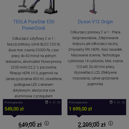
TESLA PureStar E50
Dyson V12 Origin
PowerDock
Odkurzacz pionowy 2 w 1 - Praca
bezprzewodowa, Zdejmowanie
Odkurzacz sztyftowy 2 w 1 -
korpusu jak odkurzacz ręczny,
bezszczotkowy silnik BLDC 250 W,
Zmywalny filtr HEPA, Ilość nasadek,
duża moc ssania 25000 Pa, czas
Mocowanie ścienne, Technologia
pracy do 40 minut na jednym
cyklonowa 14 cyklonów, Moc ssania
ładowaniu, akumulator litowo-jonowy
120 aW, Do 60 min pracy,
2200 mAh/22,2 V, poczwórna
Wyświetlacz LCD, Efektywne
filtracja HEPA H13, pojemnik na
mocowania, Łatwe opróżnianie
zanieczyszczenia 650 ml, oświetlenie
pojemnika
podłogowe LED z ekranem
dotykowym, elastyczna rura
aluminiowa z przegubem
Promocyjna cena
9 : 31 : 54
Promocyjna cena
9 : 31 : 54
549,00 zł
1 699,00 zł
649,00
zł
2 205,00
zł