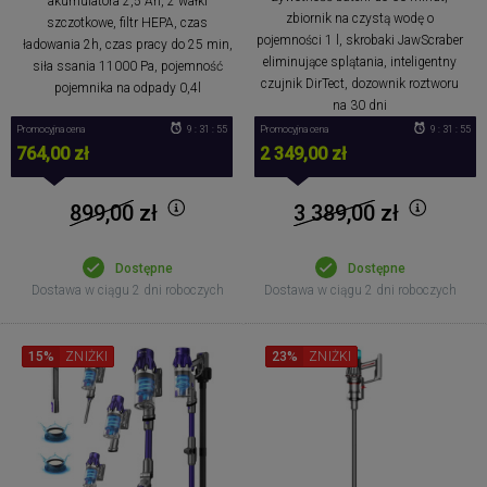
akumulatora 2,5 Ah, 2 wałki
zbiornik na czystą wodę o
szczotkowe, filtr HEPA, czas
pojemności 1 l, skrobaki JawScraber
ładowania 2h, czas pracy do 25 min,
eliminujące splątania, inteligentny
siła ssania 11000 Pa, pojemność
czujnik DirTect, dozownik roztworu
pojemnika na odpady 0,4l
na 30 dni
Promocyjna cena
9 : 31 : 54
Promocyjna cena
9 : 31 : 54
764,00 zł
2 349,00 zł
899,00
zł
3 389,00
zł
Dostępne
Dostępne
Dostawa w ciągu 2 dni roboczych
Dostawa w ciągu 2 dni roboczych
15%
ZNIŻKI
23%
ZNIŻKI