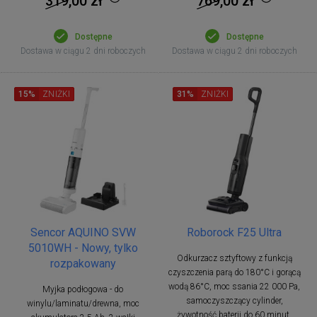
319,00
zł
769,00
zł
Dostępne
Dostępne
Dostawa w ciągu 2 dni roboczych
Dostawa w ciągu 2 dni roboczych
15%
ZNIŻKI
31%
ZNIŻKI
Sencor AQUINO SVW
Roborock F25 Ultra
5010WH - Nowy, tylko
Odkurzacz sztyftowy z funkcją
rozpakowany
czyszczenia parą do 180°C i gorącą
wodą 86°C, moc ssania 22 000 Pa,
Myjka podłogowa - do
samoczyszczący cylinder,
winylu/laminatu/drewna, moc
żywotność baterii do 60 minut,