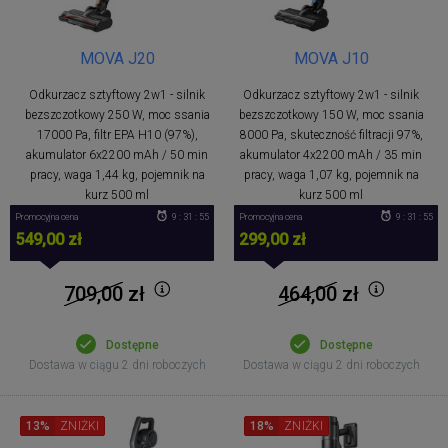
MOVA J20
MOVA J10
Odkurzacz sztyftowy 2w1 - silnik
Odkurzacz sztyftowy 2w1 - silnik
bezszczotkowy 250 W, moc ssania
bezszczotkowy 150 W, moc ssania
17000 Pa, filtr EPA H10 (97%),
8000 Pa, skuteczność filtracji 97%,
akumulator 6x2200 mAh / 50 min
akumulator 4x2200 mAh / 35 min
pracy, waga 1,44 kg, pojemnik na
pracy, waga 1,07 kg, pojemnik na
kurz 500 ml
kurz 500 ml
Promocyjna cena
9 : 31 : 54
Promocyjna cena
9 : 31 : 54
549,00 zł
299,00 zł
709,00
zł
464,00
zł
Dostępne
Dostępne
Dostawa w ciągu 2 dni roboczych
Dostawa w ciągu 2 dni roboczych
13%
ZNIŻKI
18%
ZNIŻKI