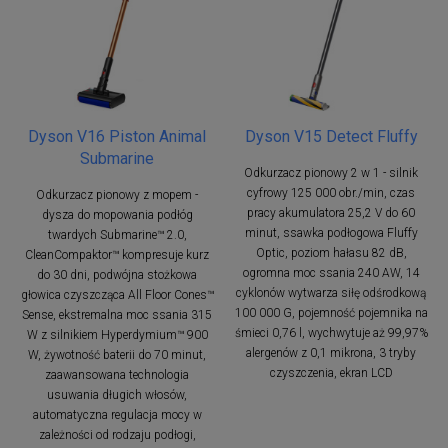
Dyson V16 Piston Animal
Dyson V15 Detect Fluffy
Submarine
Odkurzacz pionowy 2 w 1 - silnik
cyfrowy 125 000 obr./min, czas
Odkurzacz pionowy z mopem -
pracy akumulatora 25,2 V do 60
dysza do mopowania podłóg
minut, ssawka podłogowa Fluffy
twardych Submarine™ 2.0,
Optic, poziom hałasu 82 dB,
CleanCompaktor™ kompresuje kurz
ogromna moc ssania 240 AW, 14
do 30 dni, podwójna stożkowa
cyklonów wytwarza siłę odśrodkową
głowica czyszcząca All Floor Cones™
100 000 G, pojemność pojemnika na
Sense, ekstremalna moc ssania 315
śmieci 0,76 l, wychwytuje aż 99,97%
W z silnikiem Hyperdymium™ 900
alergenów z 0,1 mikrona, 3 tryby
W, żywotność baterii do 70 minut,
czyszczenia, ekran LCD
zaawansowana technologia
usuwania długich włosów,
automatyczna regulacja mocy w
zależności od rodzaju podłogi,