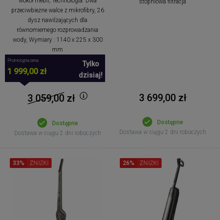
wokół mebli, Technologia: Dwa
stopniowa filtracja
przeciwbieżne walce z mikrofibry, 26
dysz nawilżających dla
równomiernego rozprowadzania
wody, Wymiary : 1140 x 225 x 300
mm
Promocyjna cena
Tylko
1 999,00 zł
dzisiaj!
3 699,00 zł
3 059,00
zł
Dostępne
Dostępne
Dostawa w ciągu 2 dni roboczych
Dostawa w ciągu 2 dni roboczych
33%
ZNIŻKI
26%
ZNIŻKI