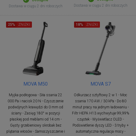
Dostawa w ciągu 2 dni roboczych
Dostawa w ciągu 2 dni roboczych
25%
ZNIŻKI
18%
ZNIŻKI
MOVA M50
MOVA S7
Myjka podłogowa - Siła ssania 22
Odkurzacz sztyftowy 2 w 1 - Moc
000 Pa i nacisk 20 N - Czyszczenie
ssania 170 AW / 30 kPa - Do 80
podwójnych krawędzi do 0 mm od
minut pracy na jednym ładowaniu -
ściany - Zasięg 180° w pozycji
Filtr HEPA H13 wychwytuje 99,99%
płaskiej pod meblami od 14 cm -
cząstek - Wyświetlacz OLED -
Gęsty grzebieniowy skrobak bez
Podświetlenie dyszy LED - 3 tryby +
plątania włosów - Samoczyszczenie i
automatyczna regulacja mocy -