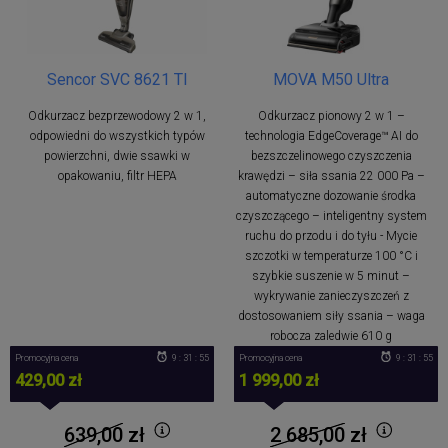
Sencor SVC 8621 TI
MOVA M50 Ultra
Odkurzacz bezprzewodowy 2 w 1,
Odkurzacz pionowy 2 w 1 –
odpowiedni do wszystkich typów
technologia EdgeCoverage™ AI do
powierzchni, dwie ssawki w
bezszczelinowego czyszczenia
opakowaniu, filtr HEPA
krawędzi – siła ssania 22 000 Pa –
automatyczne dozowanie środka
czyszczącego – inteligentny system
ruchu do przodu i do tyłu - Mycie
szczotki w temperaturze 100 °C i
szybkie suszenie w 5 minut –
wykrywanie zanieczyszczeń z
dostosowaniem siły ssania – waga
robocza zaledwie 610 g
Promocyjna cena
9 : 31 : 54
Promocyjna cena
9 : 31 : 54
429,00 zł
1 999,00 zł
639,00
zł
2 685,00
zł