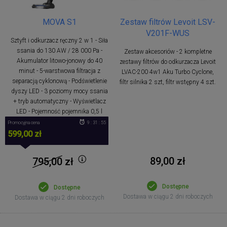
MOVA S1
Zestaw filtrów Levoit LSV-
V201F-WUS
Sztyft i odkurzacz ręczny 2 w 1 - Siła
ssania do 130 AW / 28 000 Pa -
Zestaw akcesoriów - 2 kompletne
Akumulator litowo-jonowy do 40
zestawy filtrów do odkurzacza Levoit
minut - 5-warstwowa filtracja z
LVAC-200 4w1 Aku Turbo Cyclone,
separacją cyklonową - Podświetlenie
filtr silnika 2 szt, filtr wstępny 4 szt.
dyszy LED - 3 poziomy mocy ssania
+ tryb automatyczny - Wyświetlacz
LED - Pojemność pojemnika 0,5 l
Promocyjna cena
9 : 31 : 54
599,00 zł
89,00 zł
795,00
zł
Dostępne
Dostępne
Dostawa w ciągu 2 dni roboczych
Dostawa w ciągu 2 dni roboczych