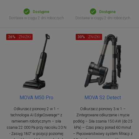
Dostępne
Dostępne
Dostawa w ciągu 2 dni roboczych
Dostawa w ciągu 2 dni roboczych
26%
ZNIŻKI
30%
ZNIŻKI
MOVA M50 Pro
MOVA S2 Detect
Odkurzacz pionowy 2 w 1 –
Odkurzacz pionowy 3 w 1 –
technologia AI EdgeCoverage™ z
Zintegrowane odkurzanie i mycie
ramieniem robotycznym – siła
podłóg – Siła ssania 150 AW (do 25
ssania 22 000 Pa przy nacisku 20 N
kPa) – Czas pracy ponad 60 minut
- Zasięg 180° w pozycji poziomej
– Pięciowarstwowy system filtracji z