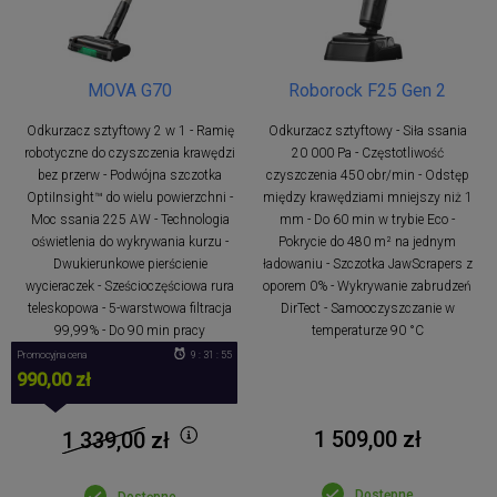
MOVA G70
Roborock F25 Gen 2
Odkurzacz sztyftowy 2 w 1 - Ramię
Odkurzacz sztyftowy - Siła ssania
robotyczne do czyszczenia krawędzi
20 000 Pa - Częstotliwość
bez przerw - Podwójna szczotka
czyszczenia 450 obr/min - Odstęp
OptiInsight™ do wielu powierzchni -
między krawędziami mniejszy niż 1
Moc ssania 225 AW - Technologia
mm - Do 60 min w trybie Eco -
oświetlenia do wykrywania kurzu -
Pokrycie do 480 m² na jednym
Dwukierunkowe pierścienie
ładowaniu - Szczotka JawScrapers z
wycieraczek - Sześcioczęściowa rura
oporem 0% - Wykrywanie zabrudzeń
teleskopowa - 5-warstwowa filtracja
DirTect - Samooczyszczanie w
99,99% - Do 90 min pracy
temperaturze 90 °C
Promocyjna cena
9 : 31 : 54
990,00 zł
1 509,00 zł
1 339,00
zł
Dostępne
Dostępne