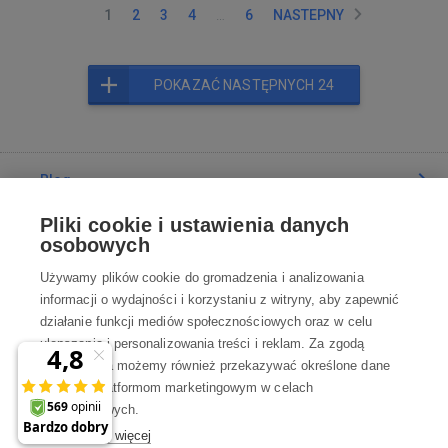
1
2
3
4
…
6
NASTEPNY
POKAZAĆ NASTĘPNYCH 24
Blog
Pliki cookie i ustawienia danych
Poradnia
osobowych
Używamy plików cookie do gromadzenia i analizowania
Wszystko o zakupach
informacji o wydajności i korzystaniu z witryny, aby zapewnić
działanie funkcji mediów społecznościowych oraz w celu
ulepszania i personalizowania treści i reklam. Za zgodą
Kontakt
użytkownika możemy również przekazywać określone dane
osobowe platformom marketingowym w celach
Skontaktuj się z Nami
marketingowych.
Dowiedz się więcej