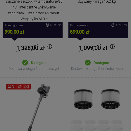
suszenie szczotki w temperaturze 85
Używany - Waga 1,62 kg
°C - Inteligentne wykrywanie
zabrudzeń - Czas pracy 46 minut -
Waga tylko 610 g
Promocyjna cena
9 : 31 : 54
Promocyjna cena
9 : 31 : 54
990,00 zł
899,00 zł
1 328,00
zł
1 099,00
zł
Dostępne
Dostępne
Dostawa w ciągu 2 dni roboczych
Dostawa w ciągu 2 dni roboczych
25%
ZNIŻKI