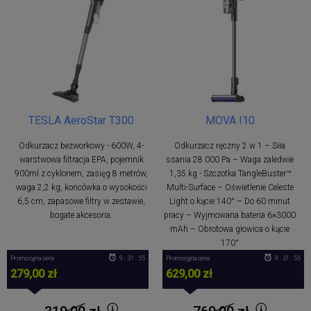
TESLA AeroStar T300
MOVA I10
Odkurzacz bezworkowy - 600W, 4-
Odkurzacz ręczny 2 w 1 – Siła
warstwowa filtracja EPA, pojemnik
ssania 28 000 Pa – Waga zaledwie
900ml z cyklonem, zasięg 8 metrów,
1,35 kg - Szczotka TangleBuster™
waga 2,2 kg, końcówka o wysokości
Multi-Surface – Oświetlenie Celeste
6,5 cm, zapasowe filtry w zestawie,
Light o kącie 140° – Do 60 minut
bogate akcesoria.
pracy – Wyjmowana bateria 6×3000
mAh – Obrotowa głowica o kącie
170°
Promocyjna cena
9 : 31 : 54
Promocyjna cena
9 : 31 : 54
279,00 zł
629,00 zł