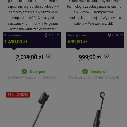
pod meblami od 14 cm – skrobak
10-stożkową separacją cyklonową –
zapobiegający splątaniu włosów –
Technologia zapobiegająca nawijaniu
samoczyszcząca się szczotka w
się włosów – Kompaktowa,
temperaturze 90 °C – szybkie
składana konstrukcja – Wyjmowana
suszenie w 5 minut – inteligentne
bateria – Wyświetlacz LED
rozpoznawanie zanieczyszczeń
Promocyjna cena
9 : 31 : 54
Promocyjna cena
9 : 31 : 54
1 490,00 zł
699,00 zł
2 019,00
zł
999,00
zł
Dostępne
Dostępne
Dostawa w ciągu 2 dni roboczych
Dostawa w ciągu 2 dni roboczych
26%
ZNIŻKI