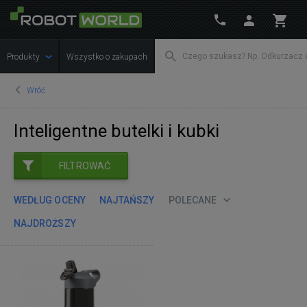
Produkty
Wszystko o zakupach
Wróć
Inteligentne butelki i kubki
FILTROWAĆ
WEDŁUG OCENY
NAJTAŃSZY
POLECANE
NAJDROŻSZY