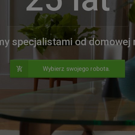
y specjalistami od domowej 
Wybierz swojego robota.