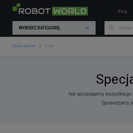
Blog
WYBIERZ KATEGORIĘ
Znajdujesz
Strona główna
O nas
się
tutaj:
Specja
Nie sprzedajemy wszystkiego
Sprawdzamy każ