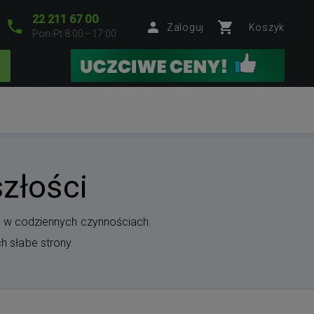
22 211 67 00
Zaloguj
Koszyk
Pon-Pt 8:00—17:00
szłości
 w codziennych czynnościach.
h słabe strony.