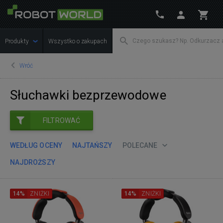
Produkty
Wszystko o zakupach
Wróć
Słuchawki bezprzewodowe
FILTROWAĆ
WEDŁUG OCENY
NAJTAŃSZY
POLECANE
NAJDROŻSZY
14%
ZNIŻKI
14%
ZNIŻKI