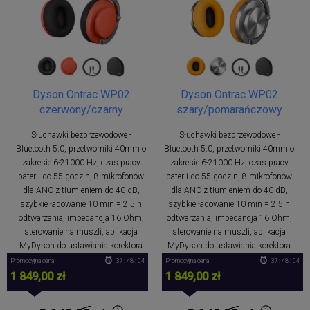
Dyson Ontrac WP02
Dyson Ontrac WP02
czerwony/czarny
szary/pomarańczowy
Słuchawki bezprzewodowe -
Słuchawki bezprzewodowe -
Bluetooth 5.0, przetworniki 40mm o
Bluetooth 5.0, przetworniki 40mm o
zakresie 6-21000 Hz, czas pracy
zakresie 6-21000 Hz, czas pracy
baterii do 55 godzin, 8 mikrofonów
baterii do 55 godzin, 8 mikrofonów
dla ANC z tłumieniem do 40 dB,
dla ANC z tłumieniem do 40 dB,
szybkie ładowanie 10 min = 2,5 h
szybkie ładowanie 10 min = 2,5 h
odtwarzania, impedancja 16 Ohm,
odtwarzania, impedancja 16 Ohm,
sterowanie na muszli, aplikacja
sterowanie na muszli, aplikacja
MyDyson do ustawiania korektora
MyDyson do ustawiania korektora
Promocyjna cena
37 : 48 : 04
Promocyjna cena
37 : 48 : 04
1 849,00 zł
1 849,00 zł