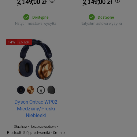
2 149,00
zł
2 149,00
zł
Dostępne
Dostępne
Natychmiastowa wysyłka
Natychmiastowa wysyłka
14%
ZNIŻKI
Dyson Ontrac WP02
Miedziany/Pruski
Niebieski
Słuchawki bezprzewodowe -
Bluetooth 5.0, przetworniki 40mm o