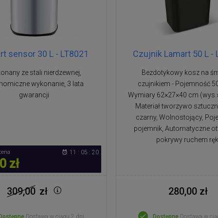
t sensor 30 L - LT8021
Czujnik Lamart 50 L -
nany ze stali nierdzewnej,
Bezdotykowy kosz na śm
nomiczne wykonanie, 3 lata
czujnikiem - Pojemność 50 
gwarancji
Wymiary 62×27×40 cm (wys.×s
Materiał tworzywo sztuczn
czarny, Wolnostojący, Poj
pojemnik, Automatyczne ot
pokrywy ruchem ręk
cena
11 : 05 : 19
0 zł
309,00
zł
280,00 zł
Dostępne
Dostawa w ciągu 2 dni
Dostępne
Dostawa w cią