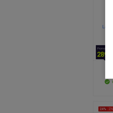
Lamar
Wyko
e
Promocyjna 
289,0
24%
ZN