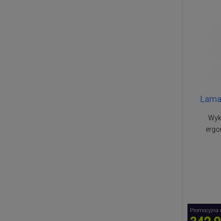
Lamar
Wyko
ergo
Promocyjna 