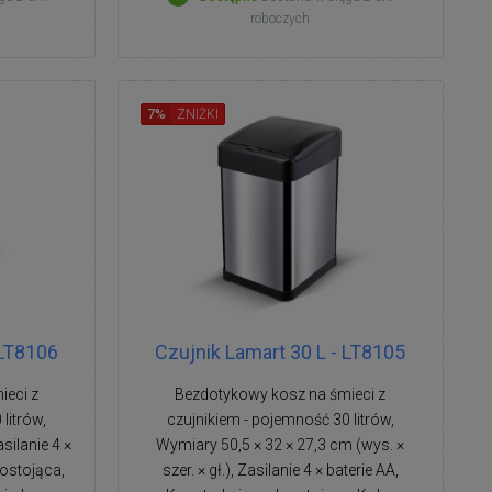
roboczych
7%
ZNIŻKI
 LT8106
Czujnik Lamart 30 L - LT8105
ieci z
Bezdotykowy kosz na śmieci z
litrów,
czujnikiem - pojemność 30 litrów,
silanie 4 ×
Wymiary 50,5 × 32 × 27,3 cm (wys. ×
nostojąca,
szer. × gł.), Zasilanie 4 × baterie AA,