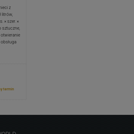
ieci z
litrów,
 × szer. ×
o sztuczne,
otwieranie
a obsługa
y termin