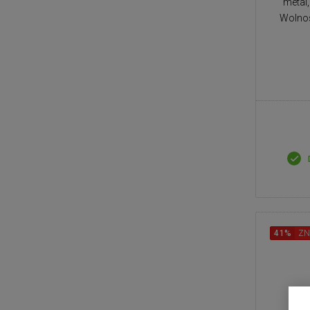
metal
Wolnos
41%
ZN