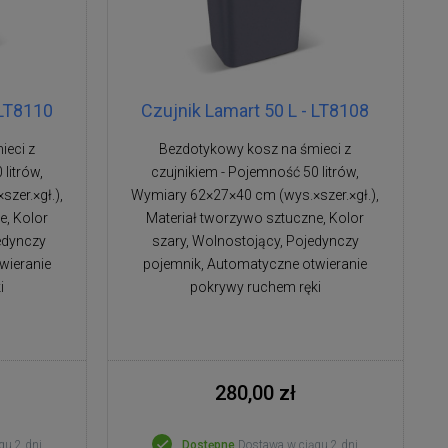
 LT8110
Czujnik Lamart 50 L - LT8108
ieci z
Bezdotykowy kosz na śmieci z
litrów,
czujnikiem - Pojemność 50 litrów,
zer.×gł.),
Wymiary 62×27×40 cm (wys.×szer.×gł.),
e, Kolor
Materiał tworzywo sztuczne, Kolor
edynczy
szary, Wolnostojący, Pojedynczy
wieranie
pojemnik, Automatyczne otwieranie
i
pokrywy ruchem ręki
280,00 zł
gu 2 dni
Dostępne
Dostawa w ciągu 2 dni