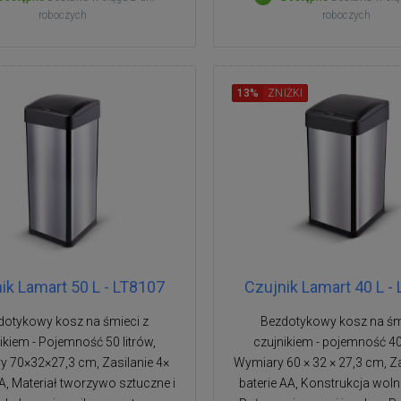
roboczych
roboczych
13%
ZNIŻKI
ik Lamart 50 L - LT8107
Czujnik Lamart 40 L -
dotykowy kosz na śmieci z
Bezdotykowy kosz na śm
ikiem - Pojemność 50 litrów,
czujnikiem - pojemność 40 
 70×32×27,3 cm, Zasilanie 4×
Wymiary 60 × 32 × 27,3 cm, Za
AA, Materiał tworzywo sztuczne i
baterie AA, Konstrukcja wol