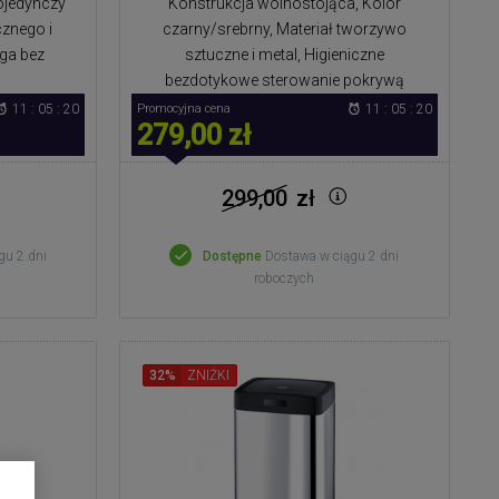
Pojedynczy
Konstrukcja wolnostojąca, Kolor
znego i
czarny/srebrny, Materiał tworzywo
uga bez
sztuczne i metal, Higieniczne
bezdotykowe sterowanie pokrywą
11 : 05 : 19
Promocyjna cena
11 : 05 : 19
279,00 zł
299,00
zł
gu 2 dni
Dostępne
Dostawa w ciągu 2 dni
roboczych
32%
ZNIŻKI