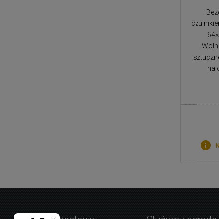
Bez
czujniki
64×
Wolno
sztuczne
na 
N