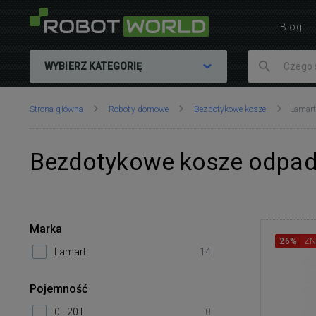
Blog
WYBIERZ KATEGORIĘ
Znajdujesz
Strona główna
Roboty domowe
Bezdotykowe kosze
Lamar
się
tutaj:
Bezdotykowe kosze odpa
Marka
26%
ZN
Lamart
14
Pojemność
0 - 20 l
0