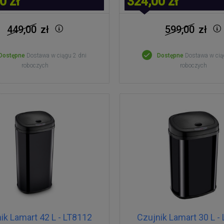
0 zł
324,00 zł
449,00
zł
599,00
zł
Dostępne
Dostawa w ciągu 2 dni
Dostępne
Dostawa w cią
roboczych
roboczych
ik Lamart 42 L - LT8112
Czujnik Lamart 30 L -