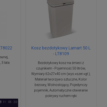
 LT8022
Kosz bezdotykowy Lamart 50 L
- LT8109
ewnej,
3 lata
Bezdotykowy kosz na śmieci z
czujnikiem - Pojemność 50 litrów,
Wymiary 62×27×40 cm (wys.×szer.×gł.),
Materiał tworzywo sztuczne, Kolor
beżowy, Wolnostojący, Pojedynczy
pojemnik, Automatyczne otwieranie
pokrywy ruchem ręki
11 : 05 : 19