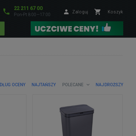
22 211 67 00
Zaloguj
Koszyk
Pon-Pt 8:00—17:00
DŁUG OCENY
NAJTAŃSZY
POLECANE
NAJDROŻSZY