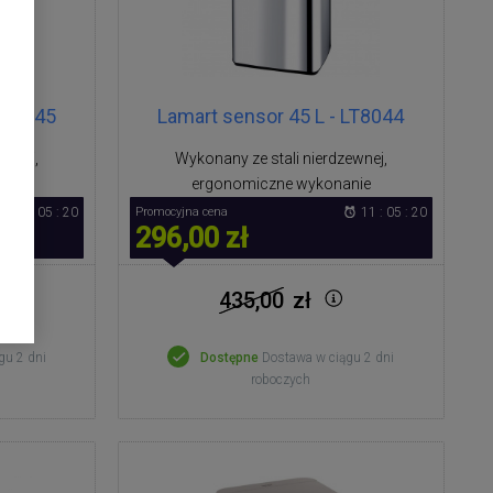
 LT8045
Lamart sensor 45 L - LT8044
ewnej,
Wykonany ze stali nierdzewnej,
nie
ergonomiczne wykonanie
11 : 05 : 19
Promocyjna cena
11 : 05 : 19
296,00 zł
435,00
zł
gu 2 dni
Dostępne
Dostawa w ciągu 2 dni
roboczych