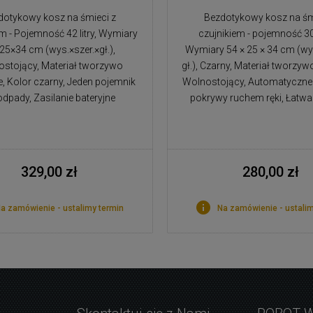
dotykowy kosz na śmieci z
Bezdotykowy kosz na śm
em - Pojemność 42 litry, Wymiary
czujnikiem - pojemność 30 
25×34 cm (wys.×szer.×gł.),
Wymiary 54 × 25 × 34 cm (wys.
stojący, Materiał tworzywo
gł.), Czarny, Materiał tworzyw
, Kolor czarny, Jeden pojemnik
Wolnostojący, Automatyczne 
odpady, Zasilanie bateryjne
pokrywy ruchem ręki, Łatw
329,00 zł
280,00 zł
a zamówienie - ustalimy termin
Na zamówienie - ustalim