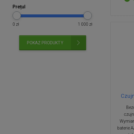
Prețul
0
zł
1 000
zł
POKAŻ PRODUKTY
Czujn
Bez
czujn
Wymiary
baterie 