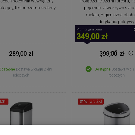
, Jeden pojemnik wewnętrzny,
Połączenie czerni i srebra, 
tojący, Kolor czarno-srebrny
pojemnik z tworzywa sztuc
metalu, Higieniczna obsł
dotykania pokrywy
Promocyjna cena
349,00 zł
289,00 zł
399,00
zł
Dostępne
Dostawa w ciągu 2 dni
Dostępne
Dostawa w cią
roboczych
roboczych
IŻKI
31%
ZNIŻKI