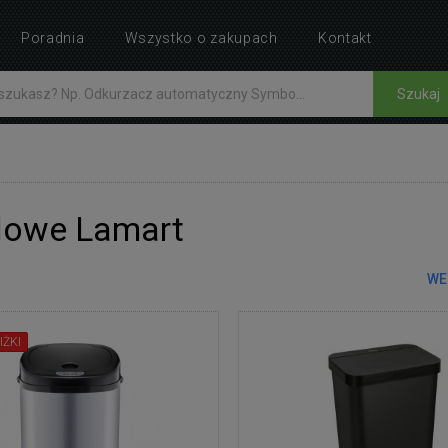
Poradnia
Wszystko o zakupach
Kontakt
Szukaj
t
dowe Lamart
WE
IŻKI