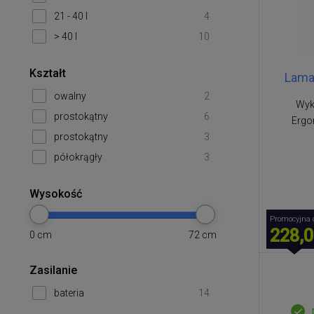
21 - 40 l
4
> 40 l
10
Kształt
Lamar
owalny
2
Wyko
prostokątny
6
Ergo
prostokątny
3
półokrągły
3
Wysokość
Promocyjna 
228,0
0
cm
72
cm
Zasilanie
bateria
14