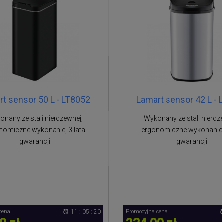
t sensor 50 L - LT8052
Lamart sensor 42 L -
nany ze stali nierdzewnej,
Wykonany ze stali nierdz
nomiczne wykonanie, 3 lata
ergonomiczne wykonanie, 
gwarancji
gwarancji
cena
11 : 05 : 19
Promocyjna cena