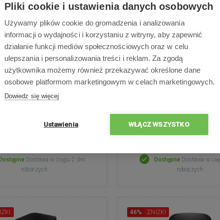
Pliki cookie i ustawienia danych osobowych
Używamy plików cookie do gromadzenia i analizowania
informacji o wydajności i korzystaniu z witryny, aby zapewnić
działanie funkcji mediów społecznościowych oraz w celu
t sensor 45 L - LT8049
Lamart sensor 58 L -
ulepszania i personalizowania treści i reklam. Za zgodą
użytkownika możemy również przekazywać określone dane
nany ze stali nierdzewnej,
Wykonany ze stali nierdz
osobowe platformom marketingowym w celach marketingowych.
rgonomiczne wykonanie
ergonomiczne wykona
cena
11 : 05 : 19
Promocyjna cena
Dowiedz się więcej
0 zł
349,00 zł
Ustawienia
WŁĄCZ WSZYSTKO
489,00
zł
505,00
zł
Dostępne
Dostawa w ciągu 2 dni
Dostępne
Dostawa w cią
roboczych
roboczych
IŻKI
46%
ZNIŻKI