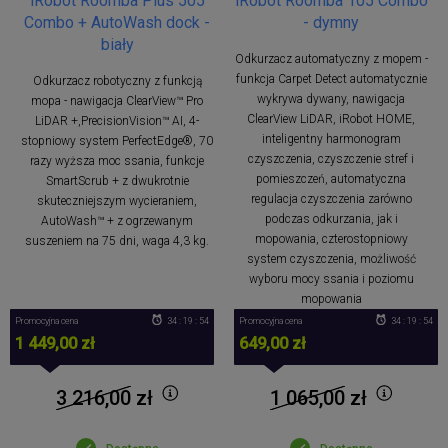
iRobot Roomba Plus 505
iRobot Roomba 105 Combo
Combo + AutoWash dock -
- dymny
biały
Odkurzacz automatyczny z mopem -
funkcja Carpet Detect automatycznie
Odkurzacz robotyczny z funkcją
wykrywa dywany, nawigacja
mopa - nawigacja ClearView™ Pro
ClearView LiDAR, iRobot HOME,
LiDAR +,PrecisionVision™ AI, 4-
inteligentny harmonogram
stopniowy system PerfectEdge®, 70
czyszczenia, czyszczenie stref i
razy wyższa moc ssania, funkcje
pomieszczeń, automatyczna
SmartScrub + z dwukrotnie
regulacja czyszczenia zarówno
skuteczniejszym wycieraniem,
podczas odkurzania, jak i
AutoWash™ + z ogrzewanym
mopowania, czterostopniowy
suszeniem na 75 dni, waga 4,3 kg.
system czyszczenia, możliwość
wyboru mocy ssania i poziomu
mopowania
Promocyjna cena
34 : 19 : 53
Promocyjna cena
34 : 19 : 53
1 449,00 zł
649,00 zł
3 216,00
zł
1 065,00
zł