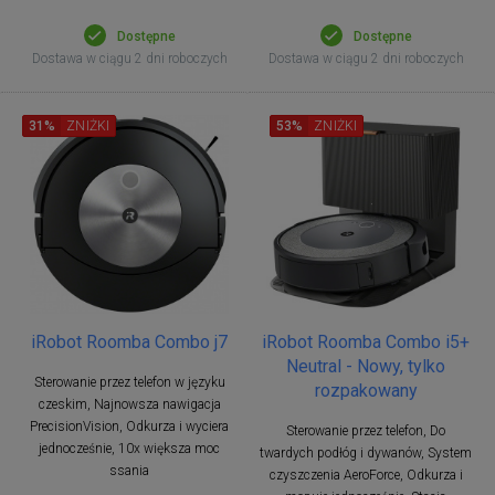
Dostępne
Dostępne
Dostawa w ciągu 2 dni roboczych
Dostawa w ciągu 2 dni roboczych
31%
ZNIŻKI
53%
ZNIŻKI
iRobot Roomba Combo j7
iRobot Roomba Combo i5+
Neutral - Nowy, tylko
Sterowanie przez telefon w języku
rozpakowany
czeskim, Najnowsza nawigacja
PrecisionVision, Odkurza i wyciera
Sterowanie przez telefon, Do
jednocześnie, 10x większa moc
twardych podłóg i dywanów, System
ssania
czyszczenia AeroForce, Odkurza i