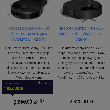
iRobot Roomba Max 705
iRobot Roomba Plus 405
Vac + stacja dokująca
Combo + AutoWash dock -
AutoEmpty - czarny
czarny
Odkurzacz automatyczny, filtry High
Odkurzacz robotyczny z funkcją
Efficiency i AeroForce, nawigacja
mopa - nawigacja ClearView™ LiDAR,
laserowa + kamera + LiDAR,
standardowy 4-stopniowy system,
automatyczne opróżnianie stacji
70 razy wyższa moc ssania, funkcje
dokującej AutoEmpty, akumulator
SmartScrub + DualClean™ do mycia,
litowo-jonowy, kompatybilność z
dok z funkcją AutoWash™ +
Alexa i Google Home
AutoEmpty™ na 75 dni, waga 4,1 kg.
Promocyjna cena
34 : 19 : 53
1 822,00 zł
2 325,00 zł
2 860,00
zł