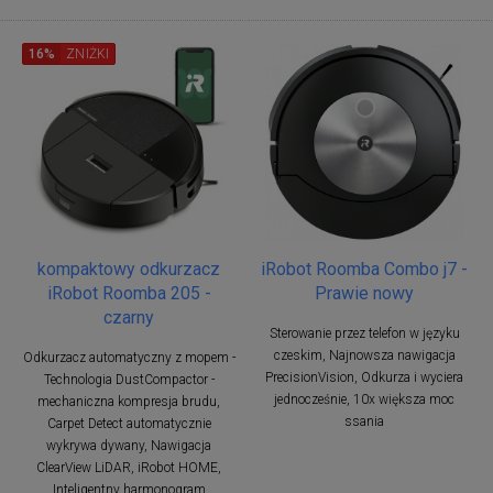
16%
ZNIŻKI
kompaktowy odkurzacz
iRobot Roomba Combo j7 -
iRobot Roomba 205 -
Prawie nowy
czarny
Sterowanie przez telefon w języku
czeskim, Najnowsza nawigacja
Odkurzacz automatyczny z mopem -
PrecisionVision, Odkurza i wyciera
Technologia DustCompactor -
jednocześnie, 10x większa moc
mechaniczna kompresja brudu,
ssania
Carpet Detect automatycznie
wykrywa dywany, Nawigacja
ClearView LiDAR, iRobot HOME,
Inteligentny harmonogram