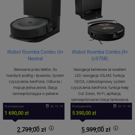
iRobot Roomba Combo i5+
iRobot Roomba Combo j9+
Neutral
(c9758)
Sterowanie przez telefon, Do
Nawigacja kamerowa ze światłem
twardych podłóg i dywanów, System
LED, nawigacja VSLAM, funkcja
czyszczenia AeroForce, Odkurza i
ODOA, czterostopniowy system
mopuje jednocześnie, Stacja
czyszczenia AeroForce, funkcja Keep
samoopróżniająca w pakiecie
Out Zones, Wi-Fi, aplikacja,
samoopróżnianie/stacja tankowania
Promocyjna cena
34 : 19 : 53
Promocyjna cena
34 : 19 : 53
1 690,00 zł
5 390,00 zł
2 799,00
zł
5 999,00
zł