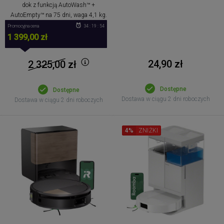
dok z funkcją AutoWash™ +
AutoEmpty™ na 75 dni, waga 4,1 kg.
Promocyjna cena
34 : 19 : 53
1 399,00 zł
24,90 zł
2 325,00
zł
Dostępne
Dostępne
Dostawa w ciągu 2 dni roboczych
Dostawa w ciągu 2 dni roboczych
4%
ZNIŻKI