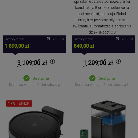
sprzątanie czterostopniowe, cienka
konstrukcja 8 cm - do odkurzania
pod meblami, aplikacja iRobot
Home, trzy poziomy siły ssania i
zwilżania, automatyzacja sprzątania
dzięki iRobot OS
Promocyjna cena
34 : 19 : 53
Promocyjna cena
34 : 19 : 53
1 899,00 zł
849,00 zł
3 199,00
zł
1 209,00
zł
Dostępne
Dostępne
Dostawa w ciągu 2 dni roboczych
Dostawa w ciągu 2 dni roboczych
17%
ZNIŻKI