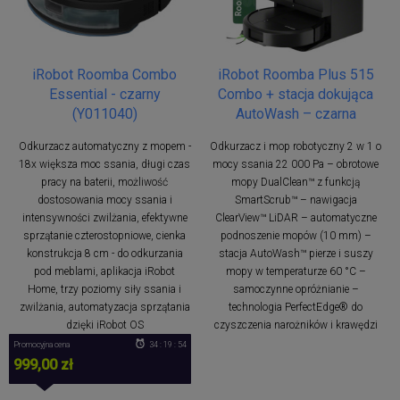
iRobot Roomba Combo
iRobot Roomba Plus 515
Essential - czarny
Combo + stacja dokująca
(Y011040)
AutoWash – czarna
Odkurzacz automatyczny z mopem -
Odkurzacz i mop robotyczny 2 w 1 o
18x większa moc ssania, długi czas
mocy ssania 22 000 Pa – obrotowe
pracy na baterii, możliwość
mopy DualClean™ z funkcją
dostosowania mocy ssania i
SmartScrub™ – nawigacja
intensywności zwilżania, efektywne
ClearView™ LiDAR – automatyczne
sprzątanie czterostopniowe, cienka
podnoszenie mopów (10 mm) –
konstrukcja 8 cm - do odkurzania
stacja AutoWash™ pierze i suszy
pod meblami, aplikacja iRobot
mopy w temperaturze 60 °C –
Home, trzy poziomy siły ssania i
samoczynne opróżnianie –
zwilżania, automatyzacja sprzątania
technologia PerfectEdge® do
dzięki iRobot OS
czyszczenia narożników i krawędzi
Promocyjna cena
34 : 19 : 53
999,00 zł