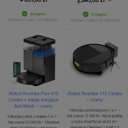
Dostępne
Dostępne
Dostawa w ciągu 2 dni roboczych
Dostawa w ciągu 2 dni roboczych
iRobot Roomba Plus 415
iRobot Roomba 115 Combo
Combo + stacja dokująca
– czarny
AutoWash – czarny
Odkurzacz automatyczny 2 w 1 –
Siła ssania 15 000 Pa - Mycie podłóg
Odkurzacz robot z mopem 2 w 1 –
w trybie SmartScrub do 85 m² -
Siła ssania 20 000 Pa – Obrotowe
Nawigacja ClearView™ LiDAR z 3
mopy DualClean™ – Nawigacja