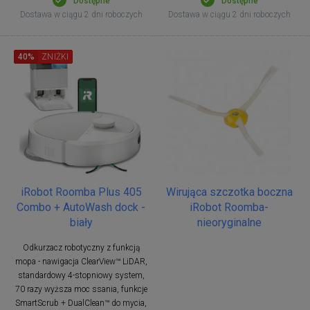
Dostępne
Dostępne
Dostawa w ciągu 2 dni roboczych
Dostawa w ciągu 2 dni roboczych
40%
ZNIŻKI
iRobot Roomba Plus 405
Wirująca szczotka boczna
Combo + AutoWash dock -
iRobot Roomba-
biały
nieoryginalne
Odkurzacz robotyczny z funkcją
mopa - nawigacja ClearView™ LiDAR,
standardowy 4-stopniowy system,
70 razy wyższa moc ssania, funkcje
SmartScrub + DualClean™ do mycia,