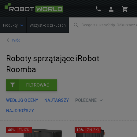
Produkty
Wszystko o zakupach
Wróć
Roboty sprzątające iRobot
Roomba
FILTROWAĆ
WEDŁUG OCENY
NAJTAŃSZY
POLECANE
NAJDROŻSZY
40%
ZNIŻKI
10%
ZNIŻKI