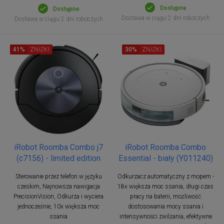
Dostępne
Dostępne
Dostawa w ciągu 2 dni roboczych
Dostawa w ciągu 2 dni roboczych
41%
ZNIŻKI
30%
ZNIŻKI
iRobot Roomba Combo j7
iRobot Roomba Combo
(c7156) - limited edition
Essential - biały (Y011240)
Sterowanie przez telefon w języku
Odkurzacz automatyczny z mopem -
czeskim, Najnowsza nawigacja
18x większa moc ssania, długi czas
PrecisionVision, Odkurza i wyciera
pracy na baterii, możliwość
jednocześnie, 10x większa moc
dostosowania mocy ssania i
ssania
intensywności zwilżania, efektywne