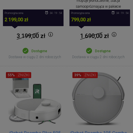
mopuje jednocześnie, Stacja
samoopróżniająca w pakiecie
Promocyjna cena
34 : 19 : 53
Promocyjna cena
34 : 19 : 53
2 199,00 zł
799,00 zł
3 199,00
zł
1 690,00
zł
Dostępne
Dostępne
Dostawa w ciągu 2 dni roboczych
Dostawa w ciągu 2 dni roboczych
55%
ZNIŻKI
39%
ZNIŻKI