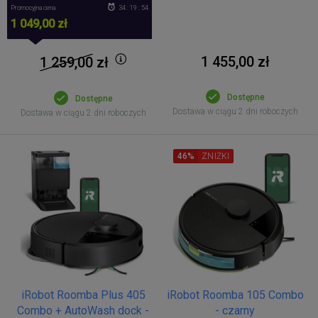
Promocyjna cena
34 : 19 : 53
1 049,00 zł
1 455,00 zł
1 259,00
zł
Dostępne
Dostępne
Dostawa w ciągu 2 dni roboczych
Dostawa w ciągu 2 dni roboczych
46%
ZNIŻKI
iRobot Roomba Plus 405
iRobot Roomba 105 Combo
Combo + AutoWash dock -
- czarny