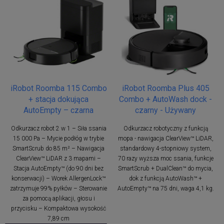
iRobot Roomba 115 Combo
iRobot Roomba Plus 405
+ stacja dokująca
Combo + AutoWash dock -
AutoEmpty – czarna
czarny - Używany
Odkurzacz robot 2 w 1 – Siła ssania
Odkurzacz robotyczny z funkcją
15 000 Pa – Mycie podłóg w trybie
mopa - nawigacja ClearView™ LiDAR,
SmartScrub do 85 m² – Nawigacja
standardowy 4-stopniowy system,
ClearView™ LiDAR z 3 mapami –
70 razy wyższa moc ssania, funkcje
Stacja AutoEmpty™ (do 90 dni bez
SmartScrub + DualClean™ do mycia,
konserwacji) – Worek AllergenLock™
dok z funkcją AutoWash™ +
zatrzymuje 99% pyłków – Sterowanie
AutoEmpty™ na 75 dni, waga 4,1 kg.
za pomocą aplikacji, głosu i
przycisku – Kompaktowa wysokość
7,89 cm