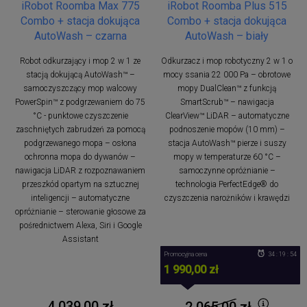
iRobot Roomba Max 775
iRobot Roomba Plus 515
Combo + stacja dokująca
Combo + stacja dokująca
AutoWash – czarna
AutoWash – biały
Robot odkurzający i mop 2 w 1 ze
Odkurzacz i mop robotyczny 2 w 1 o
stacją dokującą AutoWash™ –
mocy ssania 22 000 Pa – obrotowe
samoczyszczący mop walcowy
mopy DualClean™ z funkcją
PowerSpin™ z podgrzewaniem do 75
SmartScrub™ – nawigacja
°C - punktowe czyszczenie
ClearView™ LiDAR – automatyczne
zaschniętych zabrudzeń za pomocą
podnoszenie mopów (10 mm) –
podgrzewanego mopa – osłona
stacja AutoWash™ pierze i suszy
ochronna mopa do dywanów –
mopy w temperaturze 60 °C –
nawigacja LiDAR z rozpoznawaniem
samoczynne opróżnianie –
przeszkód opartym na sztucznej
technologia PerfectEdge® do
inteligencji – automatyczne
czyszczenia narożników i krawędzi
opróżnianie – sterowanie głosowe za
pośrednictwem Alexa, Siri i Google
Assistant
Promocyjna cena
34 : 19 : 53
1 990,00 zł
4 039,00 zł
2 065,00
zł