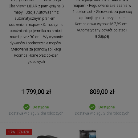
mapami - Regulowana siła ssania w
ClearView™ LiDAR z pamięcią na 3
4 poziomach - Sterowanie za pomocą
mapy - Stacja AutoWash™ z
aplikacji, głosu i przycisku -
automatycznym praniem i
Kompaktowa wysokość 7,89 cm -
suszeniem mopów - Samoczynne
Automatyczny powrót do stacji
opróżnianie pojemnika na śmieci
ładującej
nawet przez 90 dni - Wykrywanie
dywanów i podnoszenie mopów -
Sterowanie za pomocą aplikacji
Roomba Home oraz poleceń
głosowych
1 799,00 zł
809,00 zł
Dostępne
Dostępne
Dostawa w ciągu 2 dni roboczych
Dostawa w ciągu 2 dni roboczych
17%
ZNIŻKI