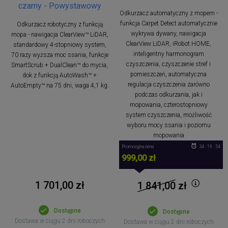
czarny - Powystawowy
Odkurzacz automatyczny z mopem -
funkcja Carpet Detect automatycznie
Odkurzacz robotyczny z funkcją
wykrywa dywany, nawigacja
mopa - nawigacja ClearView™ LiDAR,
ClearView LiDAR, iRobot HOME,
standardowy 4-stopniowy system,
inteligentny harmonogram
70 razy wyższa moc ssania, funkcje
czyszczenia, czyszczenie stref i
SmartScrub + DualClean™ do mycia,
pomieszczeń, automatyczna
dok z funkcją AutoWash™ +
regulacja czyszczenia zarówno
AutoEmpty™ na 75 dni, waga 4,1 kg.
podczas odkurzania, jak i
mopowania, czterostopniowy
system czyszczenia, możliwość
wyboru mocy ssania i poziomu
mopowania
Promocyjna cena
34 : 19 : 53
999,00 zł
1 701,00 zł
1 841,00
zł
Dostępne
Dostępne
Dostawa w ciągu 2 dni roboczych
Dostawa w ciągu 2 dni roboczych