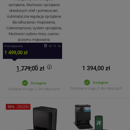
sprzątania, Możliwość sprzątania
określonych stref i pomieszczeń,
Automatyczna regulacja sprzątania
dla odkurzania i mopowania,
Czterostopniowy system sprzątania,
Możliwość wyboru mocy ssania i
poziomu mopowania
Promocyjna cena
34 : 19 : 53
1 499,00 zł
1 394,00 zł
1 779,00
zł
Dostępne
Dostępne
Dostawa w ciągu 2 dni roboczych
Dostawa w ciągu 2 dni roboczych
36%
ZNIŻKI