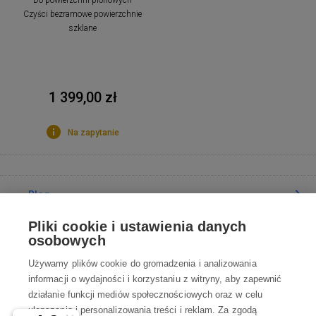
Do powierzchni pionowych
Czyści bezramowe powierzchnie
szklane
1 399,00 zł
Na zapytanie
Blog
Pliki cookie i ustawienia danych
Poradnia
osobowych
Używamy plików cookie do gromadzenia i analizowania
Wszystko o zakupach
informacji o wydajności i korzystaniu z witryny, aby zapewnić
działanie funkcji mediów społecznościowych oraz w celu
ulepszania i personalizowania treści i reklam. Za zgodą
Kontakt