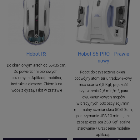
Hobot R3
Hobot S6 PRO - Prawie
nowy
Do okien o wymiarach od 35x35 cm,
Do powierzchni pionowych i
Robot do czyszczenia okien -
poziomych, Aplikacja mobilna,
podwójny atomizer ultradźwiękowy,
Instrukcje głosowe, Zbiornik na
moc ssania 6,5 ​​Kgf, prędkość
wodę z dyszą, Pilot w zestawie
czyszczenia 2,6 min/m², para
dwukierunkowych mopów
wibracyjnych 600 oscylacji/min,
minimalny rozmiar okna 50x50 cm,
podtrzymanie UPS 20 minut, lina
zabezpieczająca 230 Kgf, zdalne
sterowanie / urządzenie mobilne
aplikacja