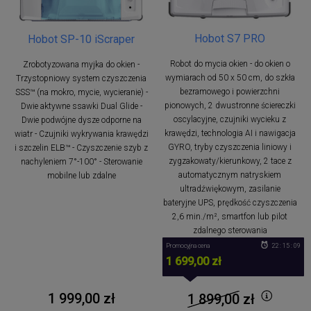
Hobot S7 PRO
Hobot SP-10 iScraper
Robot do mycia okien - do okien o
Zrobotyzowana myjka do okien -
wymiarach od 50 x 50 cm, do szkła
Trzystopniowy system czyszczenia
bezramowego i powierzchni
SSS™ (na mokro, mycie, wycieranie) -
pionowych, 2 dwustronne ściereczki
Dwie aktywne ssawki Dual Glide -
oscylacyjne, czujniki wycieku z
Dwie podwójne dysze odporne na
krawędzi, technologia AI i nawigacja
wiatr - Czujniki wykrywania krawędzi
GYRO, tryby czyszczenia liniowy i
i szczelin ELB™ - Czyszczenie szyb z
zygzakowaty/kierunkowy, 2 tace z
nachyleniem 7°-100° - Sterowanie
automatycznym natryskiem
mobilne lub zdalne
ultradźwiękowym, zasilanie
bateryjne UPS, prędkość czyszczenia
2,6 min./m², smartfon lub pilot
zdalnego sterowania
Promocyjna cena
22 : 15 : 09
1 699,00 zł
1 999,00 zł
1 899,00
zł