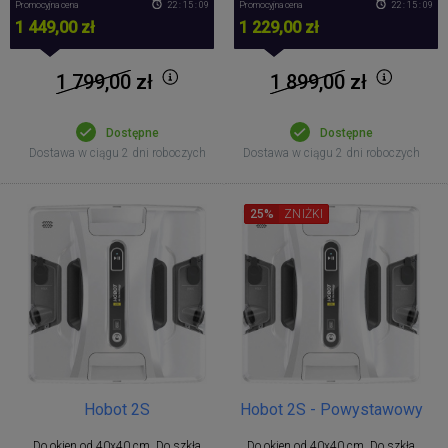
Promocyjna cena
22 : 15 : 09
Promocyjna cena
22 : 15 : 09
1 449,00 zł
1 229,00 zł
1 799,00
zł
1 899,00
zł
Dostępne
Dostępne
Dostawa w ciągu 2 dni roboczych
Dostawa w ciągu 2 dni roboczych
25%
ZNIŻKI
Hobot 2S
Hobot 2S - Powystawowy
Do okien od 40x40 cm, Do szkła
Do okien od 40x40 cm, Do szkła