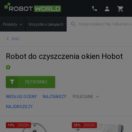
Produkty
Wszystko o zakupach
Wróć
Robot do czyszczenia okien Hobot
FILTROWAĆ
WEDŁUG OCENY
NAJTAŃSZY
POLECANE
NAJDROŻSZY
19%
ZNIŻKI
35%
ZNIŻKI