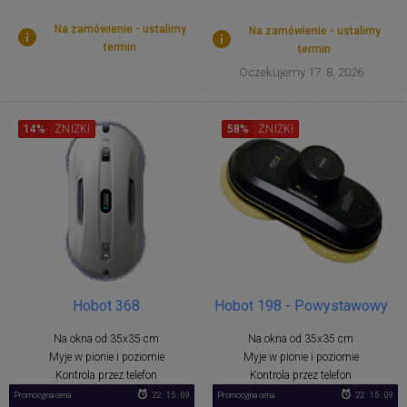
Na zamówienie - ustalimy
Na zamówienie - ustalimy
termin
termin
Oczekujemy 17. 8. 2026
14%
ZNIŻKI
58%
ZNIŻKI
Hobot 368
Hobot 198 - Powystawowy
Na okna od 35x35 cm
Na okna od 35x35 cm
Myje w pionie i poziomie
Myje w pionie i poziomie
Kontrola przez telefon
Kontrola przez telefon
Promocyjna cena
22 : 15 : 09
Promocyjna cena
22 : 15 : 09