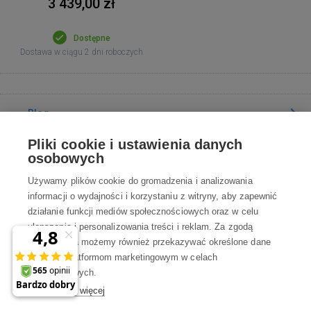
3 439,00 zł
Dostępne
Dostawa w ciągu 2 dni roboczych
Blog
Pliki cookie i ustawienia danych
Poradnia
osobowych
Używamy plików cookie do gromadzenia i analizowania
Wszystko o zakupach
informacji o wydajności i korzystaniu z witryny, aby zapewnić
działanie funkcji mediów społecznościowych oraz w celu
ulepszania i personalizowania treści i reklam. Za zgodą
Kontakt
użytkownika możemy również przekazywać określone dane
osobowe platformom marketingowym w celach
Skontaktuj się z Nami
marketingowych.
Dowiedz się więcej
info@robotworld.pl