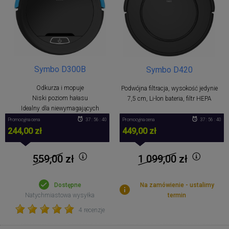
Symbo D300B
Symbo D420
Odkurza i mopuje
Podwójna filtracja, wysokość jedynie
Niski poziom hałasu
7,5 cm, Li-lon bateria, filtr HEPA
Idealny dla niewymagających
Promocyjna cena
37 : 56 : 40
Promocyjna cena
37 : 56 : 40
449,00 zł
244,00 zł
1 099,00
zł
559,00
zł
Na zamówienie - ustalimy
Dostępne
termin
Natychmiastowa wysyłka
4 recenzje