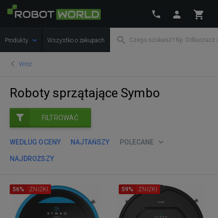
Produkty
Wszystko o zakupach
Wróć
Roboty sprzątające Symbo
FILTROWAĆ
WEDŁUG OCENY
NAJTAŃSZY
POLECANE
NAJDROŻSZY
56%
ZNIŻKI
59%
ZNIŻKI