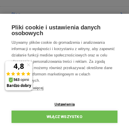
Blog
Pliki cookie i ustawienia danych
Poradnia
osobowych
Używamy plików cookie do gromadzenia i analizowania
Wszystko o zakupach
informacji o wydajności i korzystaniu z witryny, aby zapewnić
działanie funkcji mediów społecznościowych oraz w celu
ulepszania i personalizowania treści i reklam. Za zgodą
Kontakt
użytkownika możemy również przekazywać określone dane
osobowe platformom marketingowym w celach
Skontaktuj się z Nami
marketingowych.
Dowiedz się więcej
info@robotworld.pl
22 211 67 00
Pon-Pt 8:00—17:00
Ustawienia
WSZYSTKIE KONTAKTY
WŁĄCZ WSZYSTKO