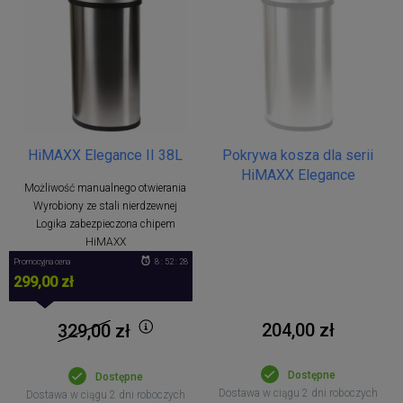
HiMAXX Elegance II 38L
Pokrywa kosza dla serii
HiMAXX Elegance
Możliwość manualnego otwierania
Wyrobiony ze stali nierdzewnej
Logika zabezpieczona chipem
HiMAXX
Promocyjna cena
8 : 52 : 28
299,00 zł
204,00 zł
329,00
zł
Dostępne
Dostępne
Dostawa w ciągu 2 dni roboczych
Dostawa w ciągu 2 dni roboczych