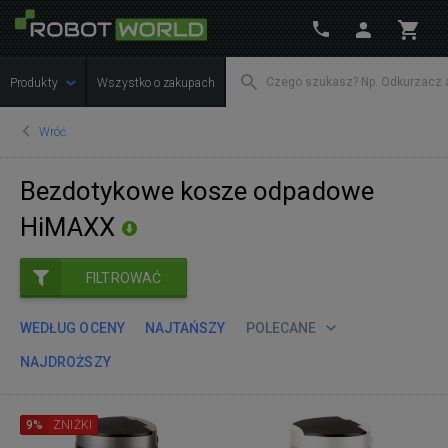
Produkty
Wszystko o zakupach
Wróć
Bezdotykowe kosze odpadowe
HiMAXX
FILTROWAĆ
WEDŁUG OCENY
NAJTAŃSZY
POLECANE
NAJDROŻSZY
9%
ZNIŻKI