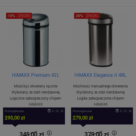
14%
ZNIŻKI
26%
ZNIŻKI
HiMAXX Premium 42L
HiMAXX Elegance II 48L
Może być otwierany ręcznie
Możliwość manualnego otwierania
Wykonany ze stali nierdzewnej
Wyrobiony ze stali nierdzewnej
Logicznie zabezpieczony chipem
Logika zabezpieczona chipem
HiMAXX
HiMAXX
Promocyjna cena
8 : 52 : 28
Promocyjna cena
8 : 52 : 28
295,00 zł
279,00 zł
345,00
zł
379,00
zł