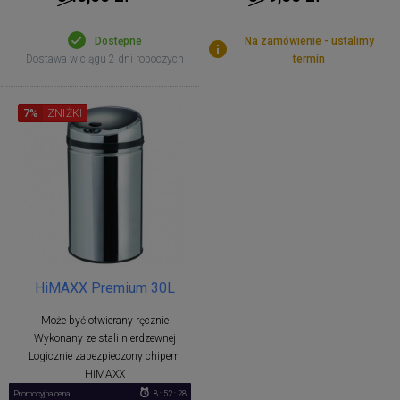
Dostępne
Na zamówienie - ustalimy
Dostawa w ciągu 2 dni roboczych
termin
7%
ZNIŻKI
HiMAXX Premium 30L
Może być otwierany ręcznie
Wykonany ze stali nierdzewnej
Logicznie zabezpieczony chipem
HiMAXX
Promocyjna cena
8 : 52 : 28