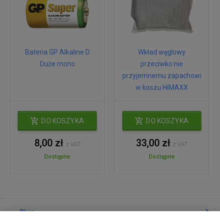
Bateria GP Alkaline D
Wkład węglowy
Duże mono
przeciwko nie
przyjemnemu zapachowi
w koszu HiMAXX
DO KOSZYKA
DO KOSZYKA
8,00 zł
33,00 zł
z VAT
z VAT
Dostępne
Dostępne
Blog