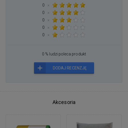
0
×
0
×
0
×
0
×
0
×
0 % ludzi poleca produkt
DODAJ RECENZJĘ
Akcesoria