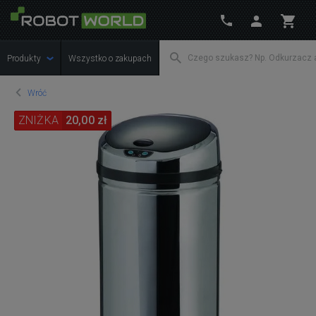
Produkty
Wszystko o zakupach
Wróć
ZNIŻKA
20,00 zł