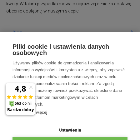
kwoty. W takim przypadku mowa o najniższej cenie za dostawę
obecnie dostępnej w naszym sklepie.
Blog
Pliki cookie i ustawienia danych
Poradnia
osobowych
Używamy plików cookie do gromadzenia i analizowania
Wszystko o zakupach
informacji o wydajności i korzystaniu z witryny, aby zapewnić
działanie funkcji mediów społecznościowych oraz w celu
ulepszania i personalizowania treści i reklam. Za zgodą
Kontakt
użytkownika możemy również przekazywać określone dane
osobowe platformom marketingowym w celach
Skontaktuj się z Nami
marketingowych.
Dowiedz się więcej
info@robotworld.pl
×
A może zniżka 35 zł
22 211 67 00
Pon-Pt 8:00—17:00
Ustawienia
na pierwsze zakupy?