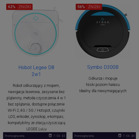
62%
ZNIŻKI
56%
ZNIŻKI
Symbo D300B
Hobot Legee D8
2w1
Odkurza i mopuje
Niski poziom hałasu
Robot odkurzający z mopem,
Idealny dla niewymagających
nawigacja laserowa, zasysanie bez
plątaniny, metoda czyszczenia 4 w 1
bez splątania, dostępne połączenie
Wi-Fi 2,4G / 5G / Hotspot, czujniki
LDS, enkoder, żyroskop, e-kompas,
kompatybilny ze stacją czyszczącą
LEGEE LuLu
Promocyjna cena
7 : 04 : 42
Promocyjna cena
7 : 04 : 42