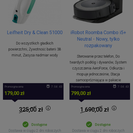
Leifheit Dry & Clean 51000
iRobot Roomba Combo i5+
Neutral - Nowy, tylko
Do wszystkich gładkich
rozpakowany
powierzchni, Żywotność baterii 38
minut, Zasysa nadmiar wody
Sterowanie przez telefon, Do
twardych podłóg i dywanów, System
czyszczenia AeroForce, Odkurza i
mopuje jednocześnie, Stacja
samoopróżniająca w pakiecie
Promocyjna cena
7 : 04 : 42
Promocyjna cena
7 : 04 : 42
179,00 zł
799,00 zł
325,00
zł
1 690,00
zł
Dostępne
Dostępne
Dostawa w ciągu 2 dni roboczych
Dostawa w ciągu 2 dni roboczych