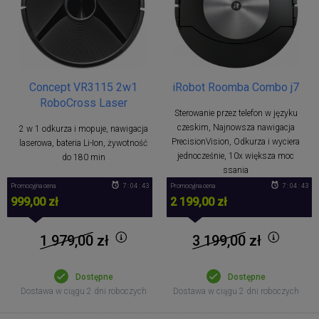
iRobot Roomba Combo j7
Concept VR3115 2w1
RoboCross Laser
Sterowanie przez telefon w języku
czeskim, Najnowsza nawigacja
2 w 1 odkurza i mopuje, nawigacja
PrecisionVision, Odkurza i wyciera
laserowa, bateria Li-Ion, żywotność
jednocześnie, 10x większa moc
do 180 min
ssania
Promocyjna cena
7 : 04 : 42
Promocyjna cena
7 : 04 : 42
999,00 zł
2 199,00 zł
1 979,00
zł
3 199,00
zł
Dostępne
Dostępne
Dostawa w ciągu 2 dni roboczych
Dostawa w ciągu 2 dni roboczych