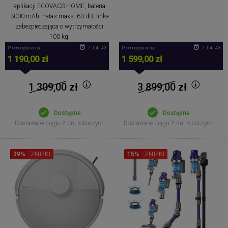
aplikacji ECOVACS HOME, bateria
3000 mAh, hałas maks. 63 dB, linka
zabezpieczająca o wytrzymałości
100 kg.
Promocyjna cena
7 : 04 : 42
Promocyjna cena
7 : 04 : 42
1 190,00 zł
1 599,00 zł
1 309,00
zł
3 899,00
zł
Dostępne
Dostępne
Dostawa w ciągu 2 dni roboczych
Dostawa w ciągu 2 dni roboczych
39%
ZNIŻKI
15%
ZNIŻKI