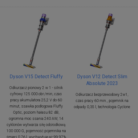
Dyson V15 Detect Fluffy
Dyson V12 Detect Slim
Absolute 2023
Odkurzacz pionowy 2 w 1 - silnik
cyfrowy 125 000 obr./min, czas
Odkurzacz bezprzewodowy 2w1,
pracy akumulatora 25,2 V do 60
czas pracy 60 min., pojemnik na
minut, ssawka podłogowa Fluffy
odpady 0,35 l, technologia Cyclone
Optic, poziom hałasu 82 dB,
ogromna moc ssania 240 AW, 14
cyklonów wytwarza siłę odśrodkową
100 000 G, pojemność pojemnika na
śmieci 0,76 l, wychwytuje aż 99,97%