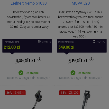
Leifheit Nemo 51030
MOVA J20
Do wszystkich gładkich
Odkurzacz sztyftowy 2w1 - silnik
powierzchni, Żywotność baterii 45
bezszczotkowy 250 W, moc ssania
minut, Nadaje się do powierzchni
17000 Pa, filtr EPA H10 (97%),
130 m2, Zasysa nadmiar wody
akumulator 6x2200 mAh / 50 min
pracy, waga 1,44 kg, pojemnik na
kurz 500 ml
Promocyjna cena
7 : 04 : 42
Promocyjna cena
7 : 04 : 42
212,00 zł
549,00 zł
345,00
zł
709,00
zł
Dostępne
Dostępne
Dostawa w ciągu 2 dni roboczych
Dostawa w ciągu 2 dni roboczych
36%
ZNIŻKI
13%
ZNIŻKI