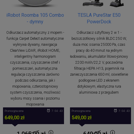
iRobot Roomba 105 Combo
TESLA PureStar E50
- dymny
PowerDock
Odkurzacz automatyczny z mopem -
Odkurzacz sztyftowy 2 w 1 -
funkcja Carpet Detect automatycznie
bezszczotkowy silnik BLDC 250 W,
wykrywa dywany, nawigacja
duża moc ssania 25000 Pa, czas
ClearView LiDAR, iRobot HOME,
pracy do 40 minut na jednym
inteligentny harmonogram
ładowaniu, akumulator litowo-jonowy
czyszczenia, czyszczenie stref i
2200 mAh/22,2 V, poczwórna
pomieszczeń, automatyczna
filtracja HEPA H13, pojemnik na
regulacja czyszczenia zarówno
zanieczyszczenia 650 ml, oświetlenie
podczas odkurzania, jak i
podłogowe LED z ekranem
mopowania, czterostopniowy
dotykowym, elastyczna rura
system czyszczenia, możliwość
aluminiowa z przegubem
wyboru mocy ssania i poziomu
mopowania
Promocyjna cena
7 : 04 : 42
Promocyjna cena
7 : 04 : 42
649,00 zł
549,00 zł
1 065,00
zł
649,00
zł