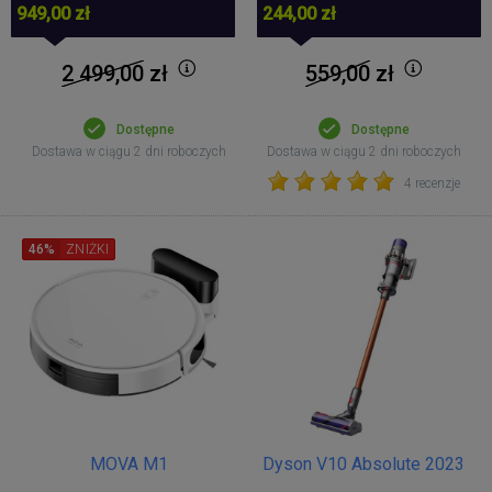
949,00 zł
244,00 zł
2 499,00
zł
559,00
zł
Dostępne
Dostępne
Dostawa w ciągu 2 dni roboczych
Dostawa w ciągu 2 dni roboczych
4 recenzje
46%
ZNIŻKI
MOVA M1
Dyson V10 Absolute 2023