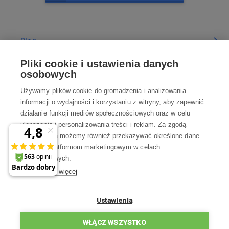
Blog
Pliki cookie i ustawienia danych
Poradnia
osobowych
Używamy plików cookie do gromadzenia i analizowania
Wszystko o zakupach
informacji o wydajności i korzystaniu z witryny, aby zapewnić
działanie funkcji mediów społecznościowych oraz w celu
ulepszania i personalizowania treści i reklam. Za zgodą
Kontakt
użytkownika możemy również przekazywać określone dane
osobowe platformom marketingowym w celach
Skontaktuj się z Nami
marketingowych.
Dowiedz się więcej
info@robotworld.pl
22 211 67 00
Pon-Pt 8:00—17:00
Ustawienia
WSZYSTKIE KONTAKTY
WŁĄCZ WSZYSTKO