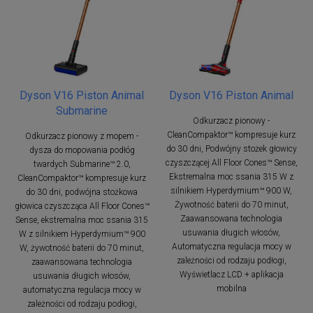
Dyson V16 Piston Animal
Dyson V16 Piston Animal
Submarine
Odkurzacz pionowy -
CleanCompaktor™ kompresuje kurz
Odkurzacz pionowy z mopem -
do 30 dni, Podwójny stożek głowicy
dysza do mopowania podłóg
czyszczącej All Floor Cones™ Sense,
twardych Submarine™ 2.0,
Ekstremalna moc ssania 315 W z
CleanCompaktor™ kompresuje kurz
silnikiem Hyperdymium™ 900 W,
do 30 dni, podwójna stożkowa
Żywotność baterii do 70 minut,
głowica czyszcząca All Floor Cones™
Zaawansowana technologia
Sense, ekstremalna moc ssania 315
usuwania długich włosów,
W z silnikiem Hyperdymium™ 900
Automatyczna regulacja mocy w
W, żywotność baterii do 70 minut,
zależności od rodzaju podłogi,
zaawansowana technologia
Wyświetlacz LCD + aplikacja
usuwania długich włosów,
mobilna
automatyczna regulacja mocy w
zależności od rodzaju podłogi,