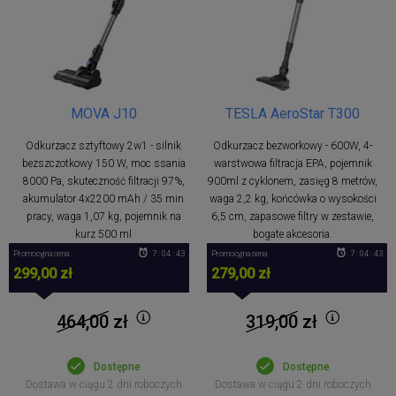
MOVA J10
TESLA AeroStar T300
Odkurzacz sztyftowy 2w1 - silnik
Odkurzacz bezworkowy - 600W, 4-
bezszczotkowy 150 W, moc ssania
warstwowa filtracja EPA, pojemnik
8000 Pa, skuteczność filtracji 97%,
900ml z cyklonem, zasięg 8 metrów,
akumulator 4x2200 mAh / 35 min
waga 2,2 kg, końcówka o wysokości
pracy, waga 1,07 kg, pojemnik na
6,5 cm, zapasowe filtry w zestawie,
kurz 500 ml
bogate akcesoria.
Promocyjna cena
7 : 04 : 42
Promocyjna cena
7 : 04 : 42
299,00 zł
279,00 zł
464,00
zł
319,00
zł
Dostępne
Dostępne
Dostawa w ciągu 2 dni roboczych
Dostawa w ciągu 2 dni roboczych