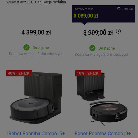
wyświetlacz LCD + aplikacja mobilna
Promocyjna cena
7 : 04 : 43
3 089,00 zł
4 399,00 zł
3 999,00
zł
Dostępne
Dostępne
Dostawa w ciągu 2 dni roboczych
Dostawa w ciągu 2 dni roboczych
40%
ZNIŻKI
10%
ZNIŻKI
iRobot Roomba Combo i5+
iRobot Roomba Combo j9+