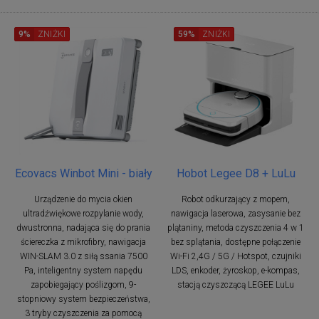
9%
ZNIŻKI
59%
ZNIŻKI
Ecovacs Winbot Mini - biały
Hobot Legee D8 + LuLu
Urządzenie do mycia okien
Robot odkurzający z mopem,
ultradźwiękowe rozpylanie wody,
nawigacja laserowa, zasysanie bez
dwustronna, nadająca się do prania
plątaniny, metoda czyszczenia 4 w 1
ściereczka z mikrofibry, nawigacja
bez splątania, dostępne połączenie
WIN-SLAM 3.0 z siłą ssania 7500
Wi-Fi 2,4G / 5G / Hotspot, czujniki
Pa, inteligentny system napędu
LDS, enkoder, żyroskop, e-kompas,
zapobiegający poślizgom, 9-
stacją czyszczącą LEGEE LuLu
stopniowy system bezpieczeństwa,
3 tryby czyszczenia za pomocą