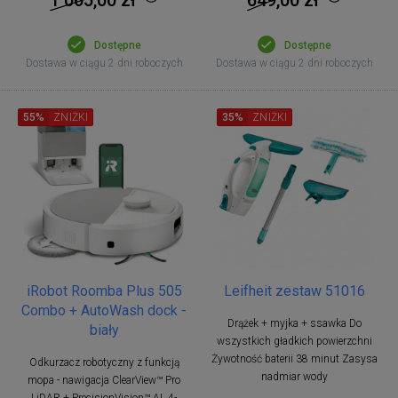
Dostępne
Dostępne
Dostawa w ciągu 2 dni roboczych
Dostawa w ciągu 2 dni roboczych
55%
ZNIŻKI
35%
ZNIŻKI
iRobot Roomba Plus 505
Leifheit zestaw 51016
Combo + AutoWash dock -
Drążek + myjka + ssawka Do
biały
wszystkich gładkich powierzchni
Żywotność baterii 38 minut Zasysa
Odkurzacz robotyczny z funkcją
nadmiar wody
mopa - nawigacja ClearView™ Pro
LiDAR +,PrecisionVision™ AI, 4-