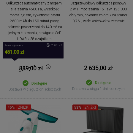
Odkurzacz automatyczny z mopem -
Bezprzewodowy odkurzacz pionowy
siła ssania 4500 Pa, wysokość
2 w 1, moc ssania 151 aW, 125 000
robota 7,6 cm, żywotność baterii
obr./min, pojemny zbiornik na śmieci
2600 mAh do 150 minut pracy,
0,76 l, wiele końcówek w zestawie
pokrycie powierzchni do 140 m² na
jednym ładowaniu, nawigacja SoF
LiDAR z 38 czujnikami
Promocyjna cena
7 : 04 : 42
481,00 zł
2 635,00 zł
889,00
zł
Dostępne
Dostępne
Dostawa w ciągu 2 dni roboczych
Dostawa w ciągu 2 dni roboczych
45%
ZNIŻKI
53%
ZNIŻKI