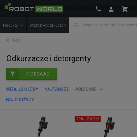
Produkty
Wszystko o zakupach
Wróć
Odkurzacze i detergenty
FILTROWAĆ
WEDŁUG OCENY
NAJTAŃSZY
POLECANE
NAJDROŻSZY
23%
ZNIŻKI