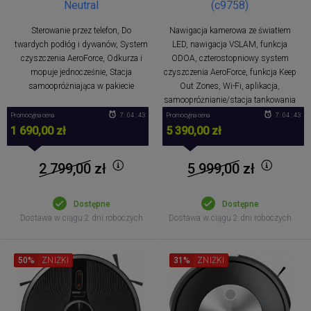
Neutral
(c9758)
Sterowanie przez telefon, Do
Nawigacja kamerowa ze światłem
twardych podłóg i dywanów, System
LED, nawigacja VSLAM, funkcja
czyszczenia AeroForce, Odkurza i
ODOA, czterostopniowy system
mopuje jednocześnie, Stacja
czyszczenia AeroForce, funkcja Keep
samoopróżniająca w pakiecie
Out Zones, Wi-Fi, aplikacja,
samoopróżnianie/stacja tankowania
Promocyjna cena
7 : 04 : 42
Promocyjna cena
7 : 04 : 42
1 690,00 zł
5 390,00 zł
2 799,00
zł
5 999,00
zł
Dostępne
Dostępne
Dostawa w ciągu 2 dni roboczych
Dostawa w ciągu 2 dni roboczych
50%
ZNIŻKI
31%
ZNIŻKI