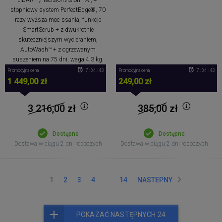
stopniowy system PerfectEdge®, 70
razy wyższa moc ssania, funkcje
SmartScrub + z dwukrotnie
skuteczniejszym wycieraniem,
AutoWash™ + z ogrzewanym
suszeniem na 75 dni, waga 4,3 kg.
Promocyjna cena
7 : 04 : 42
Promocyjna cena
7 : 04 : 42
1 449,00 zł
249,00 zł
3 216,00
zł
385,00
zł
Dostępne
Dostępne
Dostawa w ciągu 2 dni roboczych
Dostawa w ciągu 2 dni roboczych
1
2
3
4
…
14
NASTEPNY
POKAZAĆ NASTĘPNYCH 24