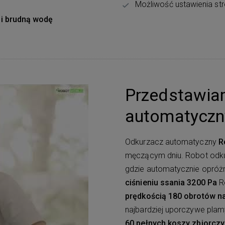
Możliwość ustawienia str
 i brudną wodę
Przedstawia
automatyczn
Odkurzacz automatyczny
R
męczącym dniu. Robot odkur
gdzie automatycznie opróżni
ciśnieniu ssania 3200 Pa
Ro
prędkością 180 obrotów na
najbardziej uporczywe pla
60 pełnych koszy zbiorcz