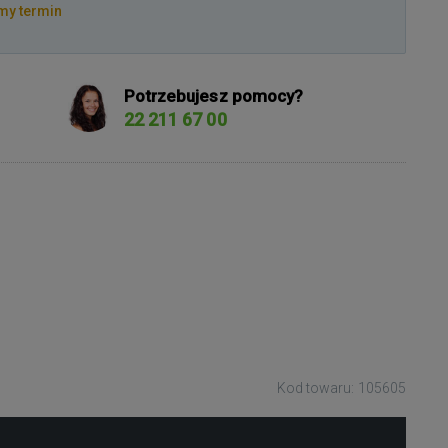
my termin
Potrzebujesz pomocy?
22 211 67 00
Kod towaru: 105605