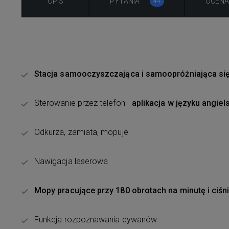
OPIS
PYTANIA
OCEN
44
Stacja samooczyszczająca i samoopróżniająca si
Sterowanie przez telefon -
aplikacja w języku angiel
Odkurza, zamiata, mopuje
Nawigacja laserowa
Mopy pracujące przy 180 obrotach na minutę i ciśn
Funkcja rozpoznawania dywanów