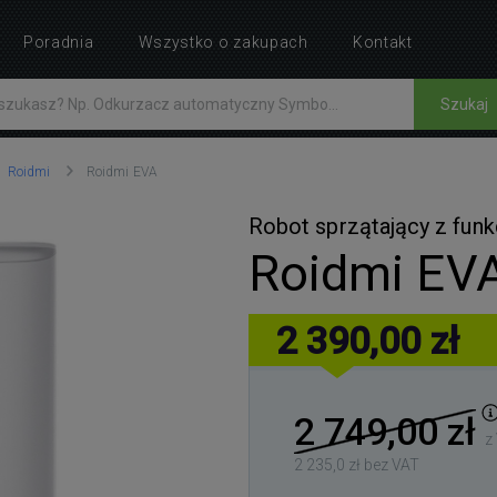
Poradnia
Wszystko o zakupach
Kontakt
Szukaj
Roidmi
Roidmi EVA
Robot sprzątający z fun
Roidmi EV
2 390,00 zł
2 749,00 zł
z
2 235,0 zł bez VAT