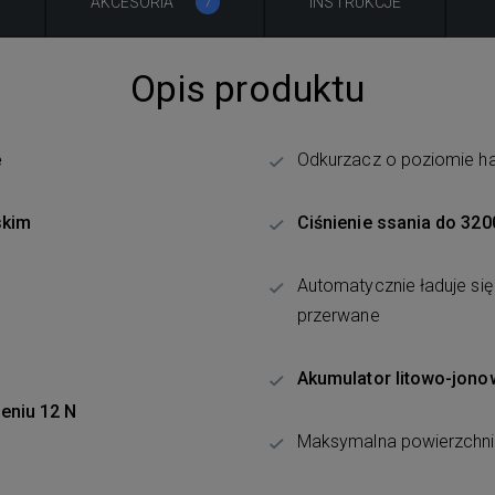
A
AKCESORIA
INSTRUKCJE
7
Opis produktu
ę
Odkurzacz o poziomie ha
skim
Ciśnienie ssania do 320
Automatycznie ładuje się
przerwane
Akumulator litowo-jono
ieniu 12 N
Maksymalna powierzchni