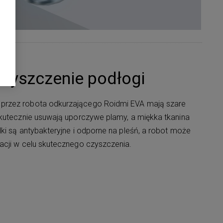
 czyszczenie podłogi
rzez robota odkurzającego Roidmi EVA mają szare
skutecznie usuwają uporczywe plamy, a miękka tkanina
ki są antybakteryjne i odporne na pleśń, a robot może
acji w celu skutecznego czyszczenia.