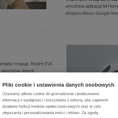
umożliwia aplikacja Mi H
Amazon Alexa i Google Ho
amiata i mopuje. Roidmi EVA
, okruchów i innych
zenie wyposażone jest w 4-
Pliki cookie i ustawienia danych osobowych
r/min i naciskiem 12 N, aby
Używamy plików cookie do gromadzenia i analizowania
informacji o wydajności i korzystaniu z witryny, aby zapewnić
działanie funkcji mediów społecznościowych oraz w celu
ulepszania i personalizowania treści i reklam. Za zgodą