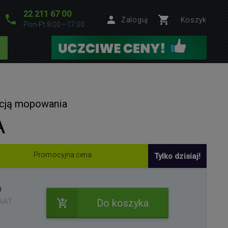
22 211 67 00
Zaloguj
Koszyk
Pon-Pt 8:00—17:00
kcją mopowania
A
Promocyjna cena
Tylko dzisiaj!
Do koszyka
 VAT