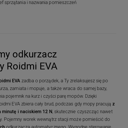
ef sprzątania i nazwania pomieszczeń
my odkurzacz
y Roidmi EVA
oidmi EVA
zadba o porządek, a Ty zrelaksujesz się po
za, zamiata i mopuje, a także wraca do samej bazy,
a pojemnik na kurz i czyści parę mopów. Dzięki
idmi EVA zbiera cały brud, podczas gdy mopy pracują
z
 minutę i naciskiem 12 N
, skutecznie czyszcząc nawet
my. Pojemny worek wewnątrz stacji może pomieścić do
ych
odkurzacza automatycznego. Wygodne sterowanie