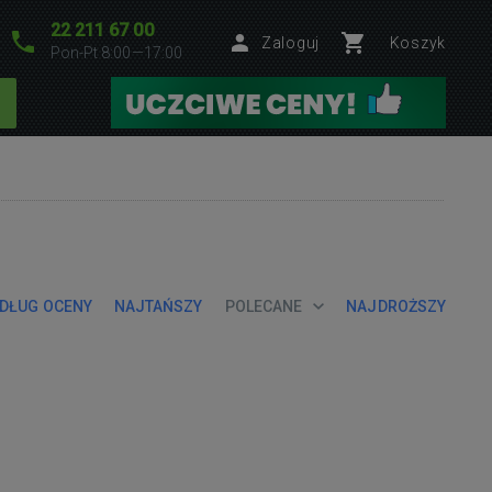
22 211 67 00
Zaloguj
Koszyk
Pon-Pt 8:00—17:00
DŁUG OCENY
NAJTAŃSZY
POLECANE
NAJDROŻSZY