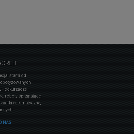
WORLD
ecjalistami od
zrobotyzowanych
 - odkurzacze
, roboty sprzątające,
osiarki automatyczne,
 innych
O NAS