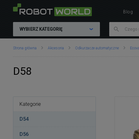
Blog
WYBIERZ KATEGORIĘ
Znajdujesz
Strona główna
Akcesoria
Odkurzacze automatyczne
Ecov
się
tutaj:
D58
Kategorie
D54
D56