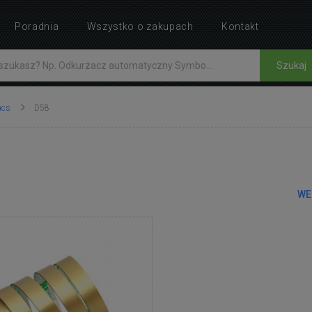
Poradnia
Wszystko o zakupach
Kontakt
Szukaj
acs
D58
WE