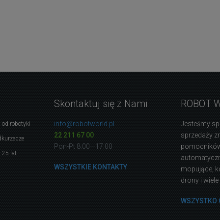
Skontaktuj się z Nami
ROBOT 
info@robotworld.pl
Jesteśmy sp
 od robotyki
22 211 67 00
sprzedaży 
dkurzacze
Pon-Pt 8:00—17:00
pomocników
 25 lat
automatyczne
WSZYSTKIE KONTAKTY
mopujące, k
drony i wiele
WSZYSTKO 