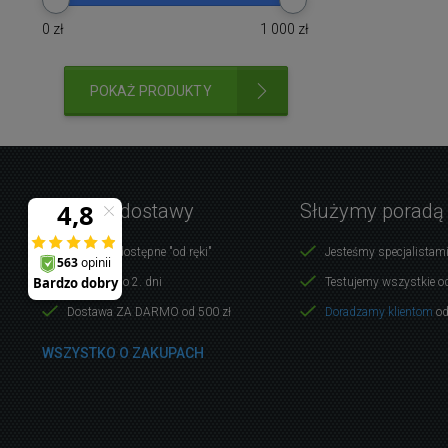
0
zł
1 000
zł
POKAŻ PRODUKTY
Warunki dostawy
Służymy poradą
Produkty dostępne "od ręki"
Jesteśmy specjalistami
Dostawa do 2. dni
Testujemy wszystkie o
Dostawa ZA DARMO od 500 zł
Doradzamy klientom
od
WSZYSTKO O ZAKUPACH