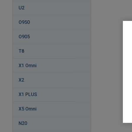
U2
O950
O905
T8
X1 Omni
X2
X1 PLUS
X5 Omni
N20