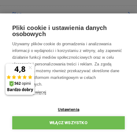
Blog
Pliki cookie i ustawienia danych
Poradnia
osobowych
Używamy plików cookie do gromadzenia i analizowania
Wszystko o zakupach
informacji o wydajności i korzystaniu z witryny, aby zapewnić
działanie funkcji mediów społecznościowych oraz w celu
ulepszania i personalizowania treści i reklam. Za zgodą
Kontakt
użytkownika możemy również przekazywać określone dane
osobowe platformom marketingowym w celach
Skontaktuj się z Nami
marketingowych.
Dowiedz się więcej
info@robotworld.pl
22 211 67 00
Pon-Pt 8:00—17:00
Ustawienia
WSZYSTKIE KONTAKTY
WŁĄCZ WSZYSTKO