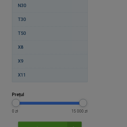
N30
T30
T50
X8
X9
X11
Prețul
0
zł
15 000
zł