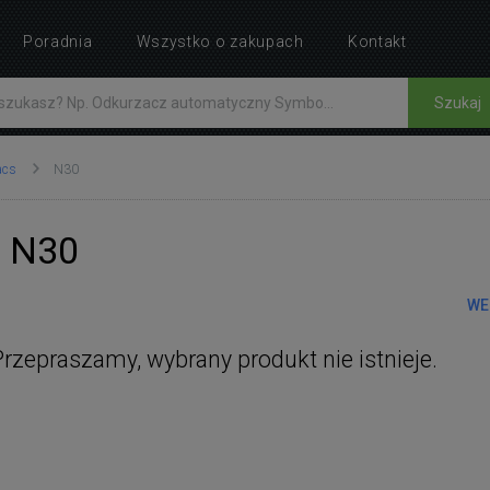
Poradnia
Wszystko o zakupach
Kontakt
Szukaj
acs
N30
t N30
WE
Przepraszamy, wybrany produkt nie istnieje.