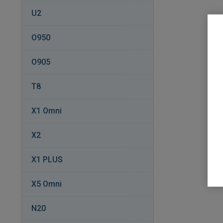
U2
O950
O905
T8
X1 Omni
X2
X1 PLUS
X5 Omni
N20