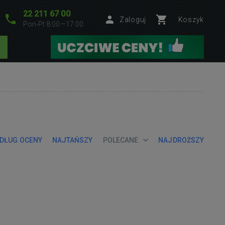
22 211 67 00
Zaloguj
Koszyk
Pon-Pt 8:00—17:00
DŁUG OCENY
NAJTAŃSZY
POLECANE
NAJDROŻSZY