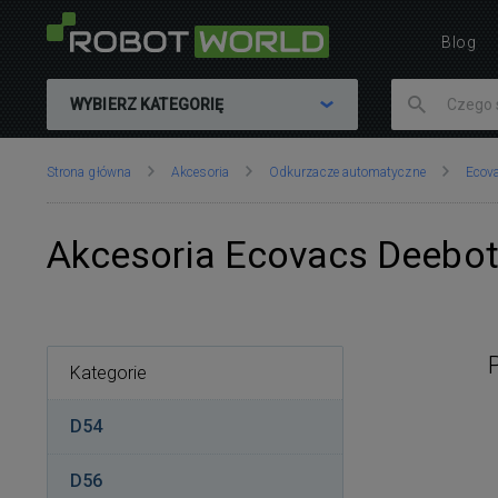
Blog
WYBIERZ KATEGORIĘ
Znajdujesz
Strona główna
Akcesoria
Odkurzacze automatyczne
Ecov
się
tutaj:
Akcesoria Ecovacs Deebo
Kategorie
D54
D56