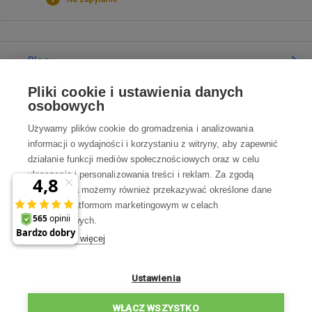
Blog
Pliki cookie i ustawienia danych
Poradnia
osobowych
Używamy plików cookie do gromadzenia i analizowania
Wszystko o zakupach
informacji o wydajności i korzystaniu z witryny, aby zapewnić
działanie funkcji mediów społecznościowych oraz w celu
ulepszania i personalizowania treści i reklam. Za zgodą
Kontakt
użytkownika możemy również przekazywać określone dane
osobowe platformom marketingowym w celach
Skontaktuj się z Nami
marketingowych.
Dowiedz się więcej
info@robotworld.pl
22 211 67 00
Pon-Pt 8:00—17:00
Ustawienia
WSZYSTKIE KONTAKTY
WŁĄCZ WSZYSTKO