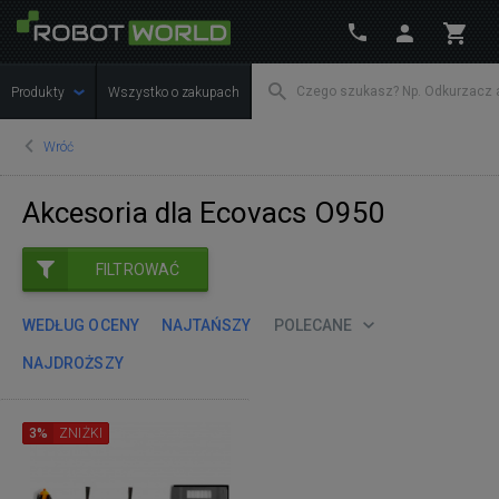
Produkty
Wszystko o zakupach
Wróć
Akcesoria dla Ecovacs O950
FILTROWAĆ
WEDŁUG OCENY
NAJTAŃSZY
POLECANE
NAJDROŻSZY
3%
ZNIŻKI