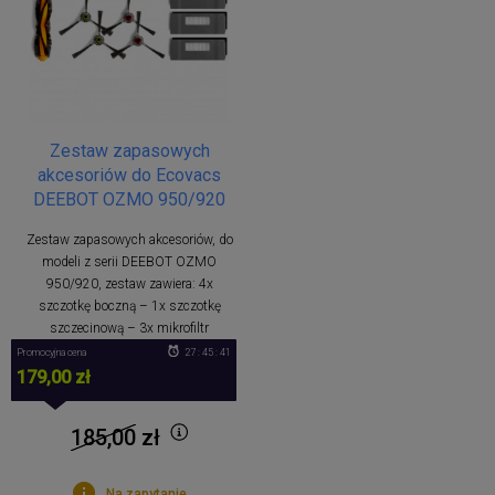
Zestaw zapasowych
akcesoriów do Ecovacs
DEEBOT OZMO 950/920
Zestaw zapasowych akcesoriów, do
modeli z serii DEEBOT OZMO
950/920, zestaw zawiera: 4x
szczotkę boczną – 1x szczotkę
szczecinową – 3x mikrofiltr
Promocyjna cena
27 : 45 : 41
179,00 zł
185,00
zł
Na zapytanie