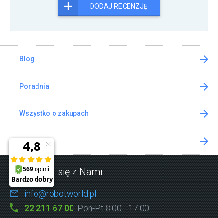
DODAJ RECENZJĘ
Blog
Poradnia
Wszystko o zakupach
Kontakt
Skontaktuj się z Nami
info@robotworld.pl
22 211 67 00
Pon-Pt 8:00—17:00