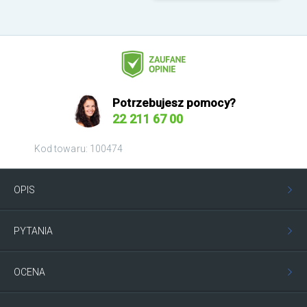
Potrzebujesz pomocy?
22 211 67 00
Kod towaru: 100474
OPIS
PYTANIA
OCENA