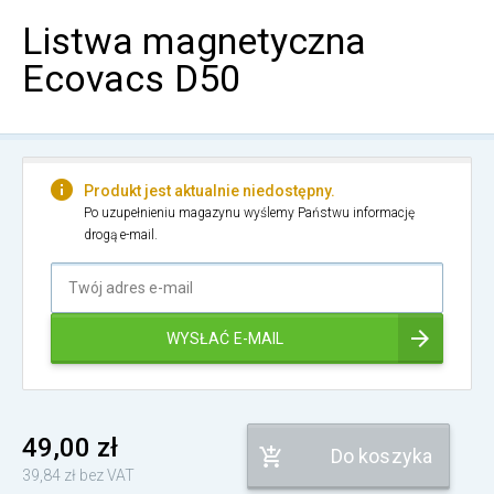
Listwa magnetyczna
Ecovacs D50
Produkt jest aktualnie niedostępny.
Po uzupełnieniu magazynu wyślemy Państwu informację
drogą e-mail.
Twój
adres
e-
WYSŁAĆ E-MAIL
mail
49,00 zł
Do koszyka
39,84 zł bez VAT