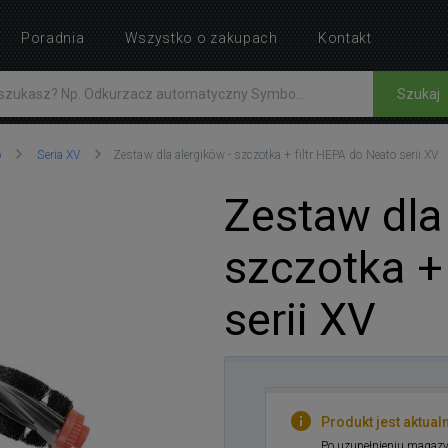
Poradnia
Wszystko o zakupach
Kontakt
Szukaj
o
Seria XV
Zestaw dla alergików - szczotka + filtr HEPA do Neato serii XV
Zestaw dla 
szczotka +
serii XV
Produkt jest aktual
Po uzupełnieniu magazy