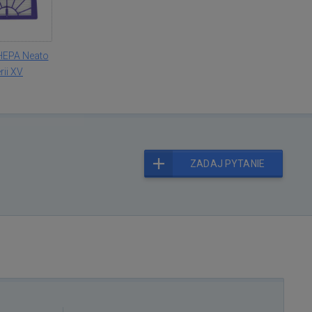
 HEPA Neato
rii XV
ZADAJ PYTANIE