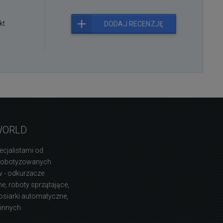
kt
DODAJ RECENZJĘ
WORLD
ecjalistami od
zrobotyzowanych
 - odkurzacze
, roboty sprzątające,
osiarki automatyczne,
 innych