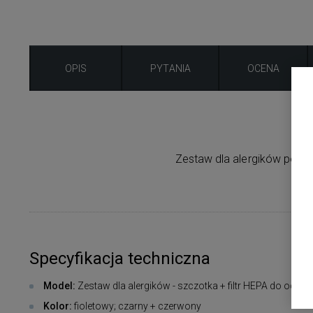
OPIS
PYTANIA
OCENA
Zestaw dla alergików posia
Specyfikacja techniczna
Model:
Zestaw dla alergików - szczotka + filtr HEPA do odkur
Kolor:
fioletowy; czarny + czerwony