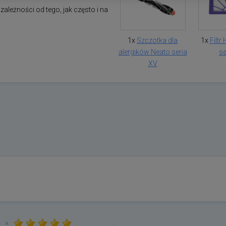
zależności od tego, jak często i na
1x
Szczotka dla
1x
Filtr
alergików Neato seria
se
XV
×