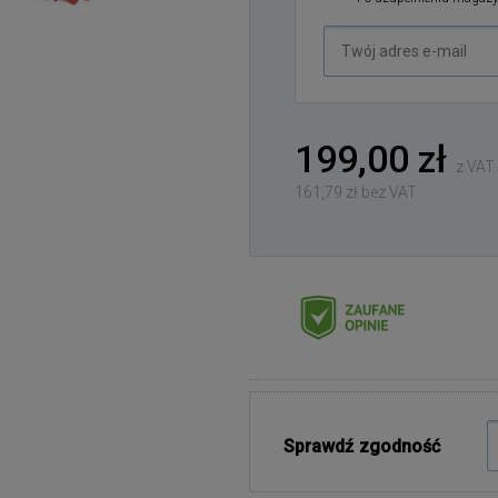
Twój
adres
e-
mail
199,00 zł
z VAT
161,79 zł bez VAT
Sprawdź zgodność