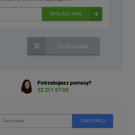
WYSŁAĆ E-MAIL
Do koszyka
Potrzebujesz pomocy?
22 211 67 00
ZWERYFIKUJ