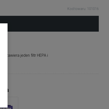
Kod towaru: 101016
 zawiera jeden filtr HEPA i
nia