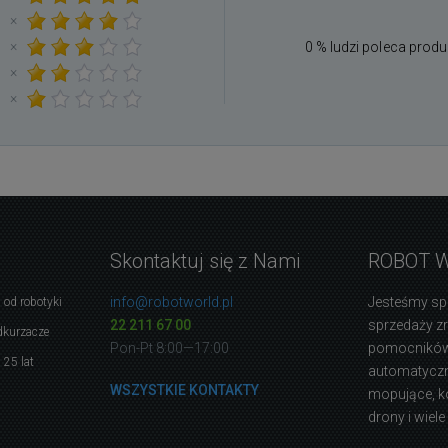
×
×
0 % ludzi poleca produ
×
×
Skontaktuj się z Nami
ROBOT 
info@robotworld.pl
Jesteśmy sp
 od robotyki
22 211 67 00
sprzedaży 
dkurzacze
Pon-Pt 8:00—17:00
pomocników
 25 lat
automatyczne
WSZYSTKIE KONTAKTY
mopujące, k
drony i wiele