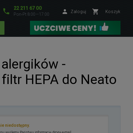
22 211 67 00
Zaloguj
Koszyk
Pon-Pt 8:00—17:00
alergików -
 filtr HEPA do Neato
nie niedostępny.
nu wyślemy Państwu informację drogą e-mail.