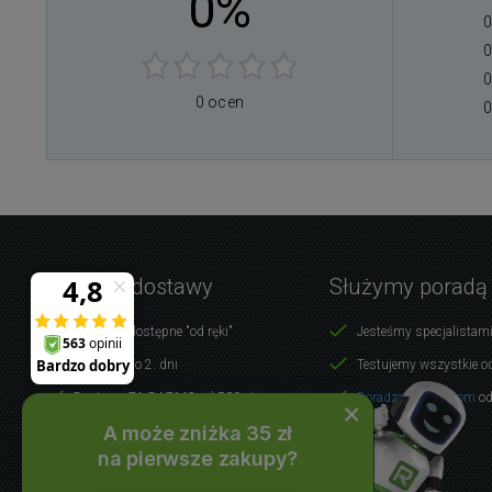
0%
0
0
0
0 ocen
0
Warunki dostawy
Służymy poradą
Produkty dostępne "od ręki"
Jesteśmy specjalistami
Dostawa do 2. dni
Testujemy wszystkie o
Dostawa ZA DARMO od 500 zł
Doradzamy klientom
od
×
A może zniżka 35 zł
WSZYSTKO O ZAKUPACH
na pierwsze zakupy?