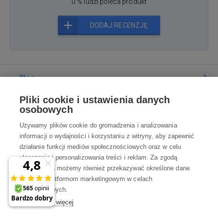
0 % ludzi poleca produkt
DODAJ RECENZJĘ
Blog
Pliki cookie i ustawienia danych
Poradnia
osobowych
Używamy plików cookie do gromadzenia i analizowania
Wszystko o zakupach
informacji o wydajności i korzystaniu z witryny, aby zapewnić
działanie funkcji mediów społecznościowych oraz w celu
ulepszania i personalizowania treści i reklam. Za zgodą
Kontakt
użytkownika możemy również przekazywać określone dane
osobowe platformom marketingowym w celach
Skontaktuj się z Nami
marketingowych.
Dowiedz się więcej
info@robotworld.pl