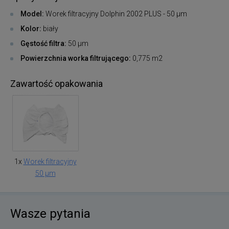
Model:
Worek filtracyjny Dolphin 2002 PLUS - 50 μm
Kolor:
biały
Gęstość filtra:
50 μm
Powierzchnia worka filtrującego:
0,775 m2
Zawartość opakowania
1x
Worek filtracyjny
50 μm
Wasze pytania