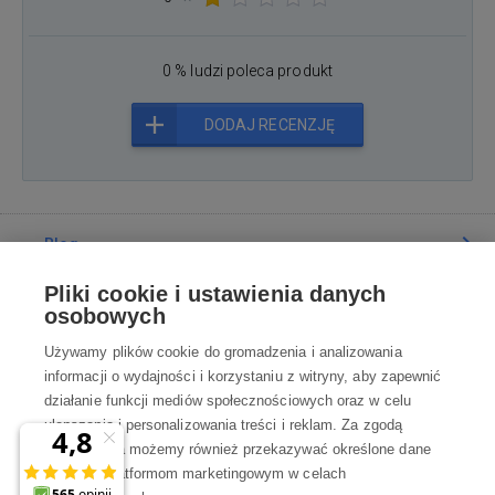
0 % ludzi poleca produkt
DODAJ RECENZJĘ
Blog
Pliki cookie i ustawienia danych
Poradnia
osobowych
Używamy plików cookie do gromadzenia i analizowania
Wszystko o zakupach
informacji o wydajności i korzystaniu z witryny, aby zapewnić
działanie funkcji mediów społecznościowych oraz w celu
ulepszania i personalizowania treści i reklam. Za zgodą
Kontakt
użytkownika możemy również przekazywać określone dane
osobowe platformom marketingowym w celach