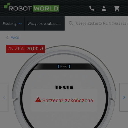
Produkty
Wszystko o zakupach
Wróć
ZNIŻKA
70,00 zł
Poprzedni
Na
Sprzedaż zakończona