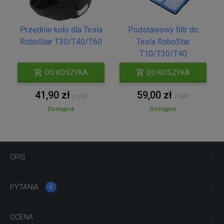
Przednie koło dla Tesla
Podstawowy filtr do
RoboStar T30/T40/T60
Tesla RoboStar
T10/T30/T40
DO KOSZYKA
DO KOSZYKA
41,90 zł
59,00 zł
z VAT
z VAT
Dostępne
Dostępne
OPIS
PYTANIA
4
OCENA