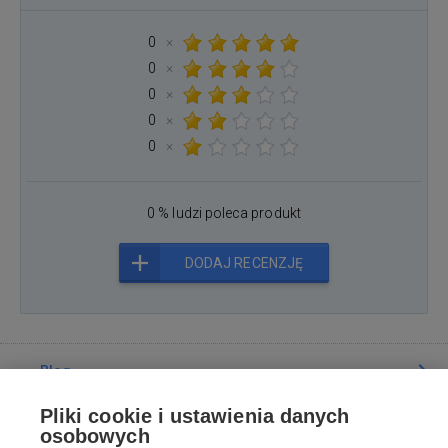
0
×
0
×
0
×
0
×
0
×
0 % ludzi poleca produkt
DODAJ RECENZJĘ
Blog
Pliki cookie i ustawienia danych
Poradnia
osobowych