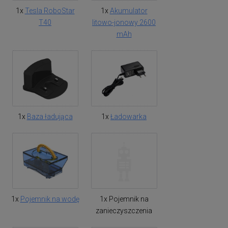
1x
Tesla RoboStar
1x
Akumulator
T40
litowo-jonowy 2600
mAh
1x
Baza ładująca
1x
Ładowarka
1x
Pojemnik na wodę
1x Pojemnik na
zanieczyszczenia