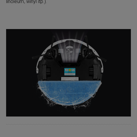
linoleum, winyl itp.).