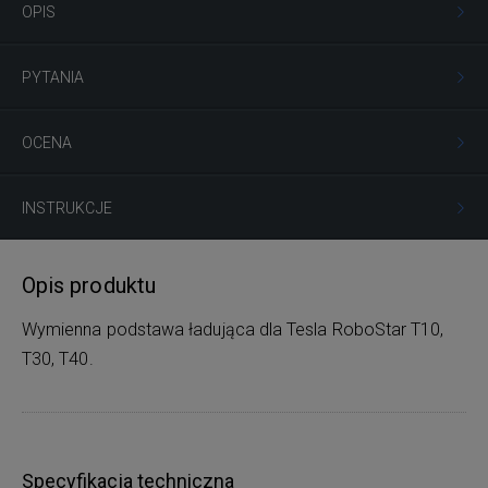
OPIS
PYTANIA
OCENA
INSTRUKCJE
Opis produktu
Wymienna podstawa ładująca dla Tesla RoboStar T10,
T30, T40.
Specyfikacja techniczna