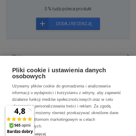
0 % ludzi poleca produkt
DODAJ RECENZJĘ
Blog
Pliki cookie i ustawienia danych
Poradnia
osobowych
Używamy plików cookie do gromadzenia i analizowania
Wszystko o zakupach
informacji o wydajności i korzystaniu z witryny, aby zapewnić
działanie funkcji mediów społecznościowych oraz w celu
ulepszania i personalizowania treści i reklam. Za zgodą
Kontakt
użytkownika możemy również przekazywać określone dane
osobowe platformom marketingowym w celach
Skontaktuj się z Nami
marketingowych.
Dowiedz się więcej