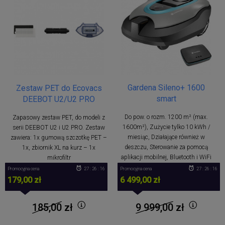
Gardena Sileno+ 1600
Zestaw PET do Ecovacs
smart
DEEBOT U2/U2 PRO
Do pow. o rozm. 1200 m² (max.
Zapasowy zestaw PET, do modeli z
1600m²), Zużycie tylko 10 kWh /
serii DEEBOT U2 i U2 PRO. Zestaw
miesiąc, Działające również w
zawiera: 1x gumową szczotkę PET –
deszczu, Sterowanie za pomocą
1x, zbiornik XL na kurz – 1x
aplikacji mobilnej, Bluetooth i WiFi
mikrofiltr
Promocyjna cena
27 : 26 : 16
Promocyjna cena
27 : 26 : 16
179,00 zł
6 499,00 zł
185,00
zł
9 999,00
zł