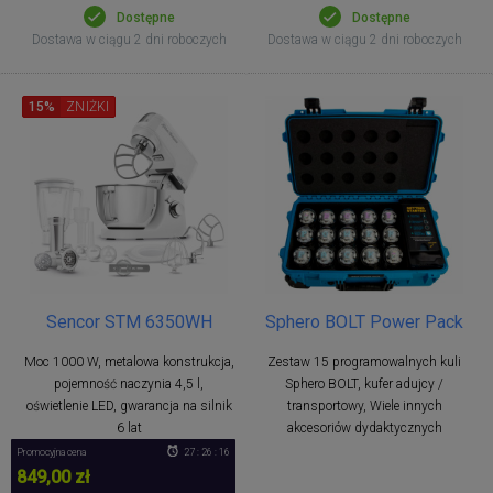
Dostępne
Dostępne
Dostawa w ciągu 2 dni roboczych
Dostawa w ciągu 2 dni roboczych
15%
ZNIŻKI
Sencor STM 6350WH
Sphero BOLT Power Pack
Moc 1000 W, metalowa konstrukcja,
Zestaw 15 programowalnych kuli
pojemność naczynia 4,5 l,
Sphero BOLT, kufer adujcy /
oświetlenie LED, gwarancja na silnik
transportowy, Wiele innych
6 lat
akcesoriów dydaktycznych
Promocyjna cena
27 : 26 : 16
849,00 zł