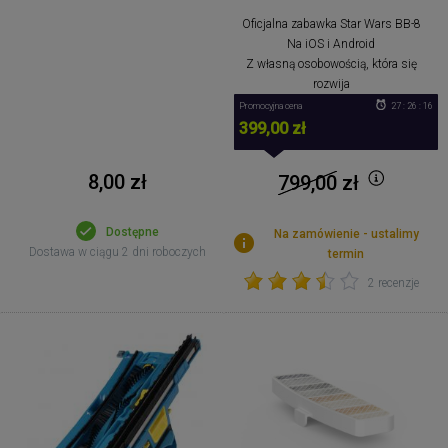
Oficjalna zabawka Star Wars BB-8
Na iOS i Android
Z własną osobowością, która się
rozwija
Promocyjna cena
27 : 26 : 16
399,00 zł
8,00 zł
799,00
zł
Dostępne
Na zamówienie - ustalimy
Dostawa w ciągu 2 dni roboczych
termin
2 recenzje