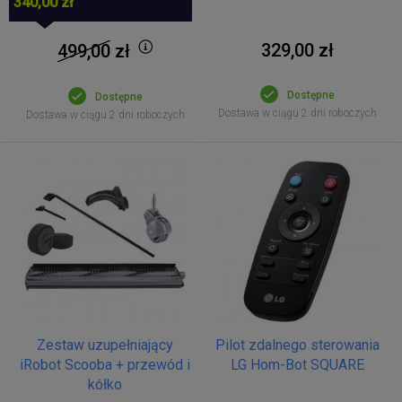
340,00 zł
329,00 zł
499,00
zł
Dostępne
Dostępne
Dostawa w ciągu 2 dni roboczych
Dostawa w ciągu 2 dni roboczych
Zestaw uzupełniający
Pilot zdalnego sterowania
iRobot Scooba + przewód i
LG Hom-Bot SQUARE
kółko