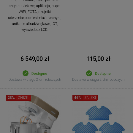
antykradzieżowe, aplikacja, super
WiFi, FOTA, czujniki
uderzenia/podniesienia/przechyłu,
unikanie ultradźwiękowe, IOT,
wyświetlacz LCD.
6 549,00 zł
115,00 zł
Dostępne
Dostępne
Dostawa w ciągu 2 dni roboczych
Dostawa w ciągu 2 dni roboczych
23%
ZNIŻKI
46%
ZNIŻKI