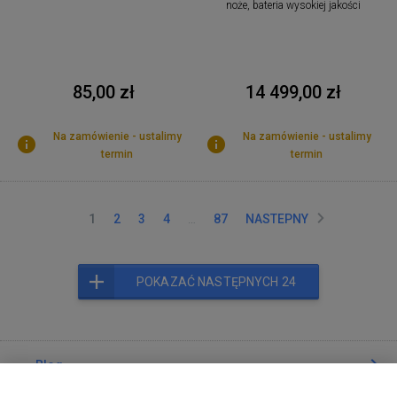
noże, bateria wysokiej jakości
85,00 zł
14 499,00 zł
Na zamówienie - ustalimy
Na zamówienie - ustalimy
termin
termin
1
2
3
4
…
87
NASTEPNY
POKAZAĆ NASTĘPNYCH 24
Blog