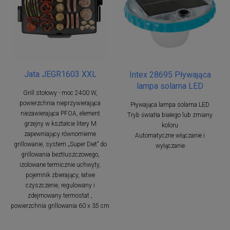
Jata JEGR1603 XXL
Intex 28695 Pływająca
lampa solarna LED
Grill stołowy - moc 2400 W,
powierzchnia nieprzywierająca
Pływająca lampa solarna LED
niezawierająca PFOA, element
Tryb światła białego lub zmiany
grzejny w kształcie litery M
koloru
zapewniający równomierne
Automatyczne włączanie i
grillowanie, system „Super Diet” do
wyłączanie
grillowania beztłuszczowego,
izolowane termicznie uchwyty,
pojemnik zbierający, łatwe
czyszczenie, regulowany i
zdejmowany termostat ,
powierzchnia grillowania 60 x 35 cm