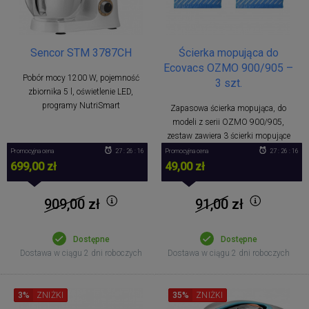
Sencor STM 3787CH
Ścierka mopująca do
Ecovacs OZMO 900/905 –
Pobór mocy 1200 W, pojemność
3 szt.
zbiornika 5 l, oświetlenie LED,
programy NutriSmart
Zapasowa ścierka mopująca, do
modeli z serii OZMO 900/905,
zestaw zawiera 3 ścierki mopujące
Promocyjna cena
27 : 26 : 16
Promocyjna cena
27 : 26 : 16
699,00 zł
49,00 zł
909,00
zł
91,00
zł
Dostępne
Dostępne
Dostawa w ciągu 2 dni roboczych
Dostawa w ciągu 2 dni roboczych
3%
ZNIŻKI
35%
ZNIŻKI