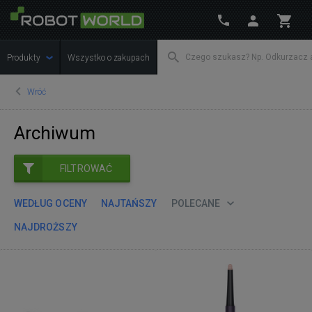
Produkty
Wszystko o zakupach
Wróć
Archiwum
FILTROWAĆ
WEDŁUG OCENY
NAJTAŃSZY
POLECANE
NAJDROŻSZY