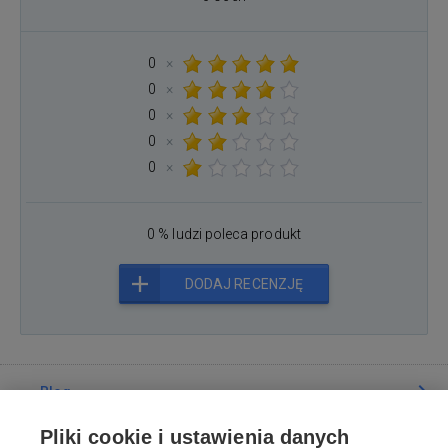
0
×
0
×
0
×
0
×
0
×
0 % ludzi poleca produkt
DODAJ RECENZJĘ
Blog
Pliki cookie i ustawienia danych