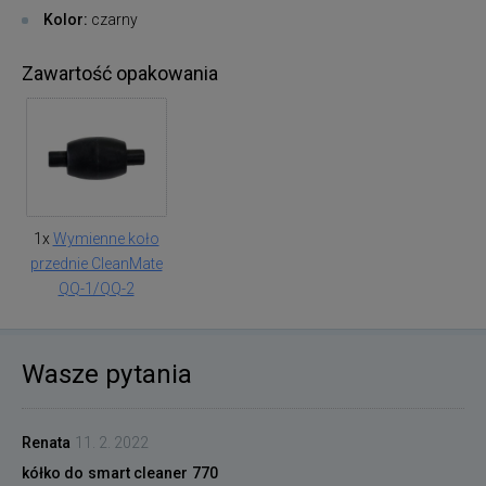
Kolor:
czarny
Zawartość opakowania
1x
Wymienne koło
przednie CleanMate
QQ-1/QQ-2
Wasze pytania
Renata
11. 2. 2022
kółko do smart cleaner 770