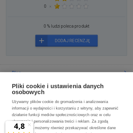
0
×
0 % ludzi poleca produkt
DODAJ RECENZJĘ
Blog
Pliki cookie i ustawienia danych
Poradnia
osobowych
Używamy plików cookie do gromadzenia i analizowania
Wszystko o zakupach
informacji o wydajności i korzystaniu z witryny, aby zapewnić
działanie funkcji mediów społecznościowych oraz w celu
ulepszania i personalizowania treści i reklam. Za zgodą
Kontakt
użytkownika możemy również przekazywać określone dane