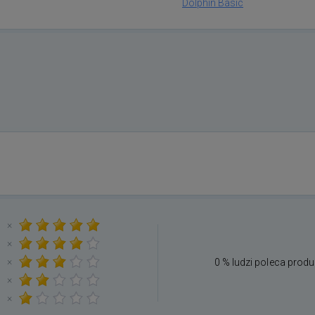
Dolphin Basic
×
×
×
0 % ludzi poleca produ
×
×