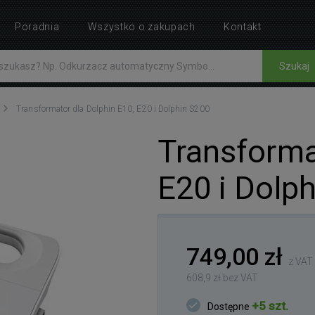
Poradnia
Wszystko o zakupach
Kontakt
Szukaj
Transformator dla Dolphin E10, E20 i Dolphin S200
Transforma
E20 i Dolp
749,00 zł
z VAT
608,9 zł bez VAT
+5 szt.
Dostępne