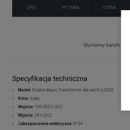
OPIS
PYTANIA
OCENA
Wymienny transformato
Specyfikacja techniczna
Model:
Dolphin Basic Transformer dla serii E a S200
Kolor:
biały
Wejście:
100-250 V (AC)
Wyjście:
29 V (DC)
Zabezpieczenie elektryczne:
IP 54