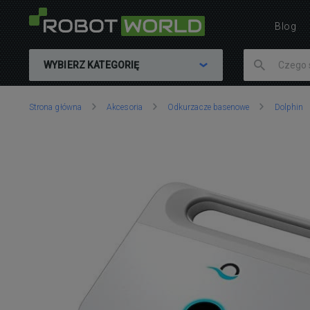
Blog
WYBIERZ KATEGORIĘ
Znajdujesz
Strona główna
Akcesoria
Odkurzacze basenowe
Dolphin
się
tutaj: