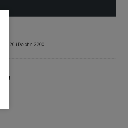
az E20 i Dolphin S200.
nia