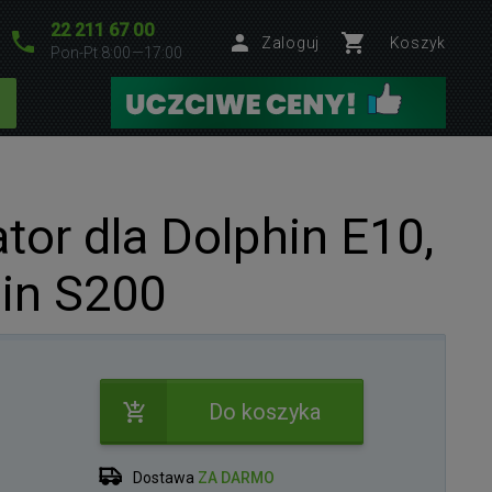
22 211 67 00
Zaloguj
Koszyk
Pon-Pt 8:00—17:00
tor dla Dolphin E10,
hin S200
Do koszyka
Dostawa
ZA DARMO