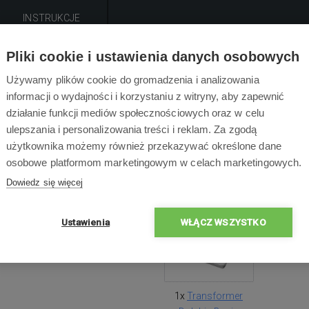
INSTRUKCJE
Pliki cookie i ustawienia danych osobowych
Opis produktu
Używamy plików cookie do gromadzenia i analizowania
informacji o wydajności i korzystaniu z witryny, aby zapewnić
r dla Dolphin Basic do basenowych odkurzaczy Dolphin E10 or
działanie funkcji mediów społecznościowych oraz w celu
ulepszania i personalizowania treści i reklam. Za zgodą
użytkownika możemy również przekazywać określone dane
osobowe platformom marketingowym w celach marketingowych.
Zawartość opakowa
Dowiedz się więcej
Ustawienia
WŁĄCZ WSZYSTKO
1x
Transformer