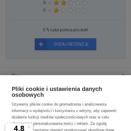
0
×
0
×
0 % ludzi poleca produkt
DODAJ RECENZJĘ
Blog
Pliki cookie i ustawienia danych
Poradnia
osobowych
Używamy plików cookie do gromadzenia i analizowania
Wszystko o zakupach
informacji o wydajności i korzystaniu z witryny, aby zapewnić
działanie funkcji mediów społecznościowych oraz w celu
ulepszania i personalizowania treści i reklam. Za zgodą
Kontakt
użytkownika możemy również przekazywać określone dane