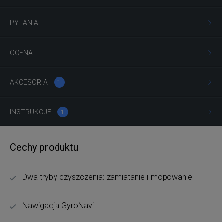
PYTANIA
OCENA
AKCESORIA
1
INSTRUKCJE
1
Cechy produktu
Dwa tryby czyszczenia: zamiatanie i mopowanie
Nawigacja GyroNavi