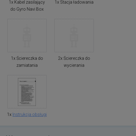
1x Kabel zasilający
1x Stacja ładowania
do Gyro Navi Box
1x Ściereczka do
2x Ściereczka do
zamiatania
wycierania
1x
Instrukcja obsługi