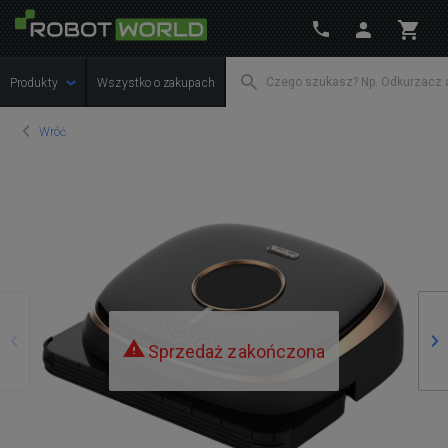
Produkty
Wszystko o zakupach
Wróć
Poprzedni
Na
Sprzedaż zakończona