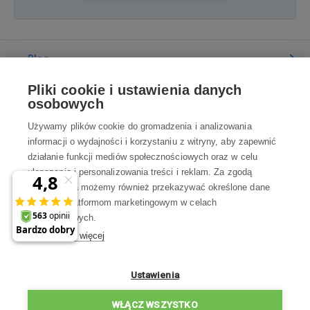
Blog
Pliki cookie i ustawienia danych
Poradnia
osobowych
Używamy plików cookie do gromadzenia i analizowania
Wszystko o zakupach
informacji o wydajności i korzystaniu z witryny, aby zapewnić
działanie funkcji mediów społecznościowych oraz w celu
ulepszania i personalizowania treści i reklam. Za zgodą
Kontakt
użytkownika możemy również przekazywać określone dane
osobowe platformom marketingowym w celach
Skontaktuj się z Nami
marketingowych.
Dowiedz się więcej
info@robotworld.pl
×
A może zniżka 35 zł
22 211 67 00
Pon-Pt 8:00—17:00
Ustawienia
na pierwsze zakupy?
WSZYSTKIE KONTAKTY
WŁĄCZ WSZYSTKO
Chcę zniżkę