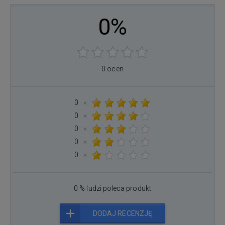
0%
0 ocen
0
×
0
×
0
×
0
×
0
×
0 % ludzi poleca produkt
DODAJ RECENZJĘ