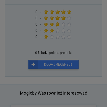
0
×
0
×
0
×
0
×
0
×
0 % ludzi poleca produkt
DODAJ RECENZJĘ
Mogłoby Was również interesować