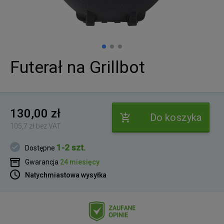
Futerał na Grillbot
130,00 zł
Do koszyka
105,7 zł bez VAT
1-2 szt.
Dostępne
Gwarancja
24 miesięcy
Natychmiastowa wysyłka