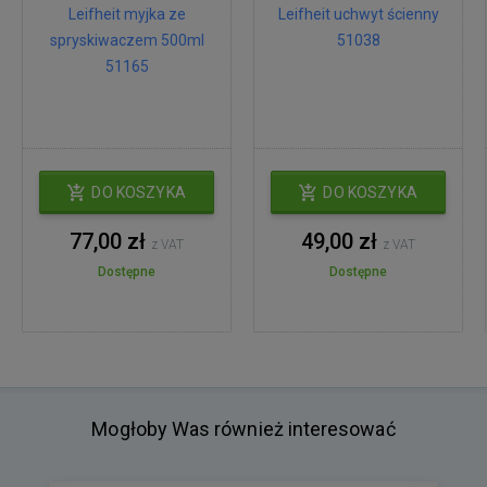
Leifheit myjka ze
Leifheit uchwyt ścienny
spryskiwaczem 500ml
51038
51165
DO KOSZYKA
DO KOSZYKA
77,00 zł
49,00 zł
z VAT
z VAT
Dostępne
Dostępne
Mogłoby Was również interesować