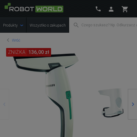
Produkty
Wszystko o zakupach
Wróć
ZNIŻKA
136,00 zł
Poprzedni
Na