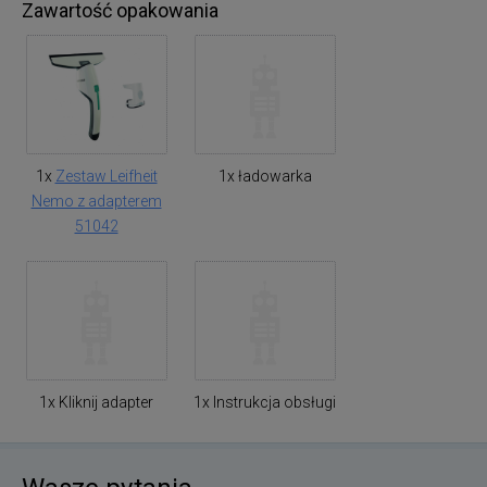
Zawartość opakowania
1x
Zestaw Leifheit
1x ładowarka
Nemo z adapterem
51042
1x Kliknij adapter
1x Instrukcja obsługi