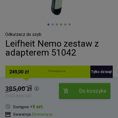
Odkurzacz do szyb
Leifheit Nemo zestaw z
adapterem 51042
249,00 zł
Promocyjna cena
Tylko dzisiaj!
385,00 zł
Do koszyka
313,0 zł bez VAT
+5 szt.
Dostępne
Gwarancja
24 miesięcy