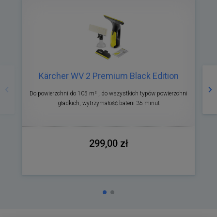
Poprzedni
Na
Kärcher WV 2 Premium Black Edition
Do powierzchni do 105 m² , do wszystkich typów powierzchni
gładkich, wytrzymałość baterii 35 minut
299,00 zł